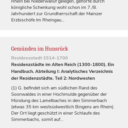
Rhein bei Niederwalluf gelegen, gehörte durch
königliche
Schenkung wohl schon im 7./8.
Jahrhundert
zur Grundherrschaft der Mainzer
Erzbischöfe
Im Rheingau…
Gemünden im Hunsrück
Residenzstadt
1514-1700
Residenzstädte im Alten Reich (1300-1800). Ein
Handbuch. Abteilung I: Analytisches Verzeichnis
der Residenzstädte. Teil 2: Nordwesten
(1)
G. befindet sich am südlichen Rand des
Soonwaldes in einer Hochmulde gegenüber der
Mündung des Lametbaches in den Simmerbach
(etwas 35 km westsüdwestlich Bingens am Rhein).
Der Ort liegt geschützt in einer Schlaufe des
Simmerbachs, somit auf…