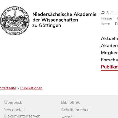
Suche
Presse
Intern
D
Suchen
Aktuell
Akadem
Mitglie
Forsch
Publika
Startseite
Publikationen
Überblick
Bibliothek
'res doctae'
Schriftenreihen
Dokumentenserver
Archiv