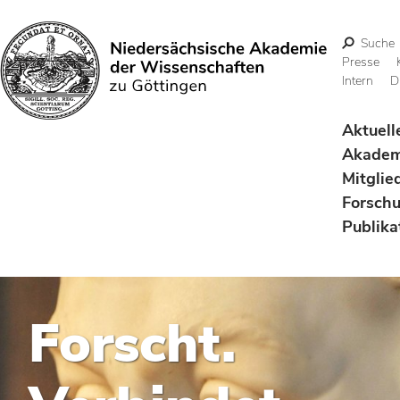
Suche
Presse
Intern
D
Suchen
Aktuell
Akadem
Mitglie
Forsch
Publika
Forscht.