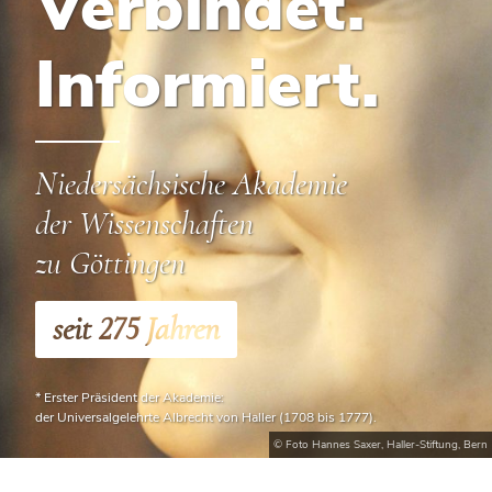
Verbindet.
Informiert.
Niedersächsische Akademie
der Wissenschaften
zu Göttingen
seit 275 Jahren
* Erster Präsident der Akademie:
der Universalgelehrte Albrecht von Haller (1708 bis 1777).
© Foto Hannes Saxer, Haller-Stiftung, Bern