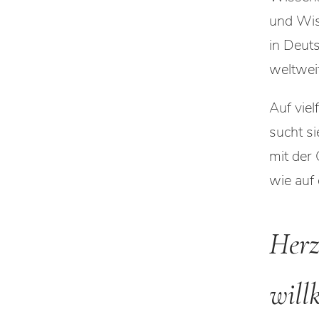
und Wis
in Deut
weltweit
Auf viel
sucht si
mit der 
wie auf 
Herz
will