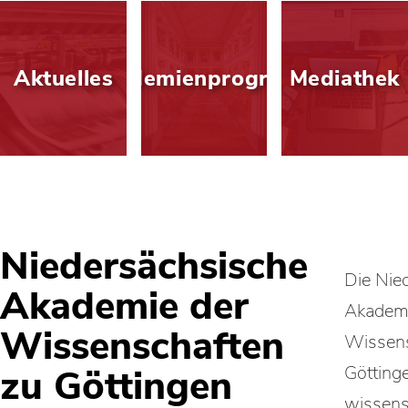
Aktuelles
Akademienprogramm
Mediathek
Niedersächsische
Die Nie
Akademie der
Akademi
Wissenschaften
Wissens
zu Göttingen
Göttinge
wissens