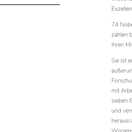
Exzellen
74 Nobe
zählen b
ihren Mi
Sie ist e
außerun
Forschu
mit Arbe
sieben 
und ver
herausr
Wissens