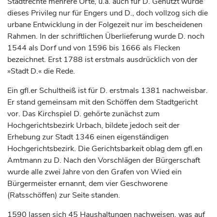
Stadtrechte mehrere Orte, u.a. auch für D. Genutzt wurde
dieses Privileg nur für Engers und D., doch vollzog sich die
urbane Entwicklung in der Folgezeit nur im bescheidenen
Rahmen. In der schriftlichen Überlieferung wurde D. noch
1544 als Dorf und von 1596 bis 1666 als Flecken
bezeichnet. Erst 1788 ist erstmals ausdrücklich von der
»Stadt D.« die Rede.
Ein gfl.er Schultheiß ist für D. erstmals 1381 nachweisbar.
Er stand gemeinsam mit den Schöffen dem Stadtgericht
vor. Das Kirchspiel D. gehörte zunächst zum
Hochgerichtsbezirk Urbach, bildete jedoch seit der
Erhebung zur Stadt 1346 einen eigenständigen
Hochgerichtsbezirk. Die Gerichtsbarkeit oblag dem gfl.en
Amtmann zu D. Nach den Vorschlägen der Bürgerschaft
wurde alle zwei Jahre von den
Grafen
von Wied ein
Bürgermeister ernannt, dem vier Geschworene
(Ratsschöffen) zur Seite standen.
1590 lassen sich 45 Haushaltungen nachweisen, was auf