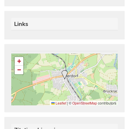
Links
+
−
Leaflet
|
©
OpenStreetMap
contributors