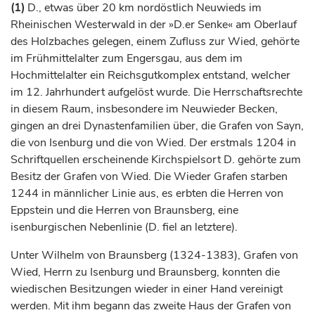
(1)
D., etwas über 20 km nordöstlich Neuwieds im
Rheinischen Westerwald in der »D.er Senke« am Oberlauf
des Holzbaches gelegen, einem Zufluss zur Wied, gehörte
im Frühmittelalter zum Engersgau, aus dem im
Hochmittelalter ein Reichsgutkomplex entstand, welcher
im 12.
Jahrhundert
aufgelöst wurde. Die Herrschaftsrechte
in diesem Raum, insbesondere im Neuwieder Becken,
gingen an drei Dynastenfamilien über, die
Grafen
von Sayn,
die von
Isenburg
und die von Wied. Der erstmals 1204 in
Schriftquellen erscheinende Kirchspielsort D. gehörte zum
Besitz der
Grafen
von Wied. Die Wieder
Grafen
starben
1244 in männlicher Linie aus, es erbten die Herren von
Eppstein
und die Herren von
Braunsberg
, eine
isenburgischen Nebenlinie (D. fiel an letztere).
Unter Wilhelm von
Braunsberg
(1324-1383),
Grafen
von
Wied, Herrn zu
Isenburg
und
Braunsberg
, konnten die
wiedischen Besitzungen wieder in einer Hand vereinigt
werden. Mit ihm begann das zweite Haus der
Grafen
von