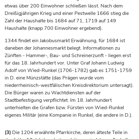
etwas über 200 Einwohner schließen lässt. Nach dem
Dreißigjährigen Krieg und einer Pestwelle 1666 stieg die
Zahl der Haushalte bis 1684 auf 71, 1719 auf 149
Haushalte (knapp 700 Einwohner ergebend).
1344 findet ein Jakobusmarkt Erwähnung, für 1684 ist
daneben der Johannesmarkt belegt. Informationen zu
Zünften - Hammer-, Bau- und Schreinerzunft - liegen erst
für das 18.
Jahrhundert
vor. Unter
Graf
Johann Ludwig
Adolf von Wied-Runkel (1706-1782) gab es 1751-1759
in D. eine Münzstätte (das Prägen wurde vom
niederrheinisch-westfälischen Kreisdirektorium untersagt).
Die Bürger waren zu Wachtdiensten auf der
Stadtbefestigung verpflichtet. Im 18.
Jahrhundert
unterhielten die
Grafen
bzw.
Fürsten
von Wied-Runkel
eigenes Militär (eine Kompanie in
Runkel
, die andere in D.).
(3)
Die 1204 erwähnte Pfarrkirche, deren älteste Teile in