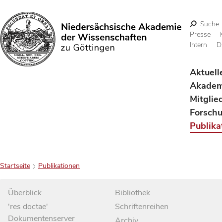
Suche
Presse
Intern
D
Suchen
Aktuell
Akadem
Mitglie
Forsch
Publika
Startseite
Publikationen
Überblick
Bibliothek
'res doctae'
Schriftenreihen
Dokumentenserver
Archiv