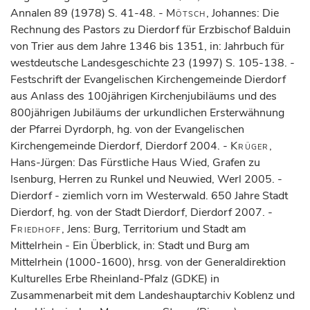
Annalen 89 (1978) S. 41-48. -
Mötsch
, Johannes: Die
Rechnung des Pastors zu Dierdorf für Erzbischof Balduin
von Trier aus dem Jahre 1346 bis 1351, in: Jahrbuch für
westdeutsche Landesgeschichte 23 (1997) S. 105-138. -
Festschrift der Evangelischen Kirchengemeinde Dierdorf
aus Anlass des 100jährigen Kirchenjubiläums und des
800jährigen Jubiläums der urkundlichen Ersterwähnung
der Pfarrei Dyrdorph, hg. von der Evangelischen
Kirchengemeinde Dierdorf, Dierdorf 2004. -
Krüger
,
Hans-Jürgen: Das Fürstliche Haus Wied, Grafen zu
Isenburg, Herren zu Runkel und Neuwied, Werl 2005. -
Dierdorf - ziemlich vorn im Westerwald. 650 Jahre Stadt
Dierdorf, hg. von der Stadt Dierdorf, Dierdorf 2007. -
Friedhoff
, Jens: Burg, Territorium und Stadt am
Mittelrhein - Ein Überblick, in: Stadt und Burg am
Mittelrhein (1000-1600), hrsg. von der Generaldirektion
Kulturelles Erbe Rheinland-Pfalz (GDKE) in
Zusammenarbeit mit dem Landeshauptarchiv Koblenz und