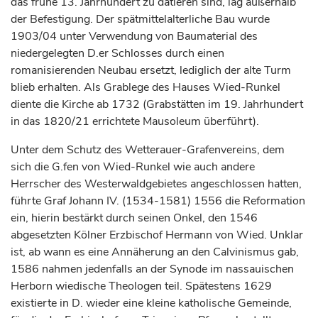
das frühe 13.
Jahrhundert
zu datieren sind, lag außerhalb
der Befestigung. Der spätmittelalterliche Bau wurde
1903/04 unter Verwendung von Baumaterial des
niedergelegten D.er Schlosses durch einen
romanisierenden Neubau ersetzt, lediglich der alte Turm
blieb erhalten. Als Grablege des Hauses Wied-Runkel
diente die Kirche ab 1732 (Grabstätten im 19.
Jahrhundert
in das 1820/21 errichtete Mausoleum überführt).
Unter dem Schutz des Wetterauer-Grafenvereins, dem
sich die G.fen von Wied-Runkel wie auch andere
Herrscher des Westerwaldgebietes angeschlossen hatten,
führte
Graf
Johann IV. (1534-1581) 1556 die Reformation
ein, hierin bestärkt durch seinen Onkel, den 1546
abgesetzten Kölner
Erzbischof
Hermann von Wied. Unklar
ist, ab wann es eine Annäherung an den Calvinismus gab,
1586 nahmen jedenfalls an der Synode im nassauischen
Herborn wiedische Theologen teil. Spätestens 1629
existierte in D. wieder eine kleine katholische Gemeinde,