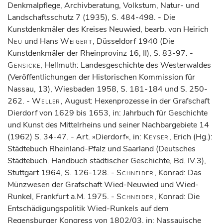
Denkmalpflege, Archivberatung, Volkstum, Natur- und
Landschaftsschutz 7 (1935), S. 484-498. - Die
Kunstdenkmäler des Kreises Neuwied, bearb. von Heirich
Neu
und Hans
Weigert
, Düsseldorf 1940 (Die
Kunstdenkmäler der Rheinprovinz 16, II), S. 83-97. -
Gensicke
, Hellmuth: Landesgeschichte des Westerwaldes
(Veröffentlichungen der Historischen Kommission für
Nassau, 13), Wiesbaden 1958, S. 181-184 und S. 250-
262. -
Weller
, August: Hexenprozesse in der Grafschaft
Dierdorf von 1629 bis 1653, in: Jahrbuch für Geschichte
und Kunst des Mittelrheins und seiner Nachbargebiete 14
(1962) S. 34-47. - Art. »Dierdorf«, in:
Keyser
, Erich (Hg.):
Städtebuch Rheinland-Pfalz und Saarland (Deutsches
Städtebuch. Handbuch städtischer Geschichte, Bd. IV.3),
Stuttgart 1964, S. 126-128. -
Schneider
, Konrad: Das
Münzwesen der Grafschaft Wied-Neuwied und Wied-
Runkel, Frankfurt a.M. 1975. -
Schneider
, Konrad: Die
Entschädigungspolitik Wied-Runkels auf dem
Regensburger Kongress von 1802/03, in: Nassauische