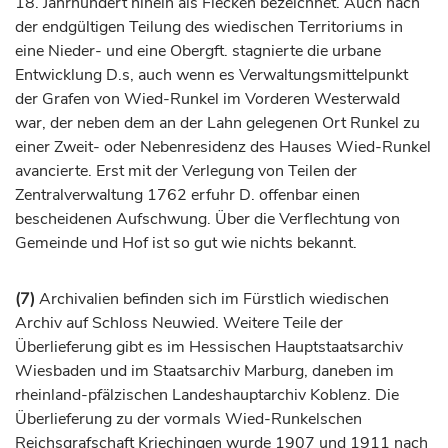
18.
Jahrhundert
hinein als Flecken bezeichnet. Auch nach
der endgültigen Teilung des wiedischen Territoriums in
eine Nieder- und eine Obergft. stagnierte die urbane
Entwicklung D.s, auch wenn es Verwaltungsmittelpunkt
der
Grafen
von Wied-Runkel im Vorderen Westerwald
war, der neben dem an der Lahn gelegenen Ort
Runkel
zu
einer Zweit- oder Nebenresidenz des Hauses Wied-Runkel
avancierte. Erst mit der Verlegung von Teilen der
Zentralverwaltung 1762 erfuhr D. offenbar einen
bescheidenen Aufschwung. Über die Verflechtung von
Gemeinde und Hof ist so gut wie nichts bekannt.
(7)
Archivalien befinden sich im Fürstlich wiedischen
Archiv auf Schloss Neuwied. Weitere Teile der
Überlieferung gibt es im Hessischen Hauptstaatsarchiv
Wiesbaden und im Staatsarchiv Marburg, daneben im
rheinland-pfälzischen Landeshauptarchiv Koblenz. Die
Überlieferung zu der vormals Wied-Runkelschen
Reichsgrafschaft Kriechingen wurde 1907 und 1911 nach