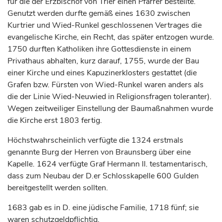
für die der
Erzbischof
von
Trier
einen Pfarrer bestellte.
Genutzt werden durfte gemäß eines 1630 zwischen
Kurtrier und Wied-Runkel geschlossenen Vertrages die
evangelische Kirche, ein Recht, das später entzogen wurde.
1750 durften Katholiken ihre Gottesdienste in einem
Privathaus abhalten, kurz darauf, 1755, wurde der Bau
einer Kirche und eines Kapuzinerklosters gestattet (die
Grafen
bzw.
Fürsten
von Wied-Runkel waren anders als
die der Linie Wied-Neuwied in Religionsfragen toleranter).
Wegen zeitweiliger Einstellung der Baumaßnahmen wurde
die Kirche erst 1803 fertig.
Höchstwahrscheinlich verfügte die 1324 erstmals
genannte Burg der Herren von
Braunsberg
über eine
Kapelle. 1624 verfügte
Graf
Hermann II. testamentarisch,
dass zum Neubau der D.er Schlosskapelle 600 Gulden
bereitgestellt werden sollten.
1683 gab es in D. eine jüdische Familie, 1718 fünf; sie
waren schutzgeldpflichtig.