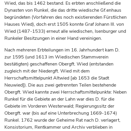
Wied, das bis 1462 bestand. Es erbten anschließend die
Dynasten von
Runkel
, die das dritte wiedische Gf.enhaus
begründeten (Vorfahren des noch existierenden Fürstlichen
Hauses Wied), doch erst 1505 konnte
Graf
Johann III. von
Wied (1487-1533) erneut alle wiedischen, Isenburger und
Runkeler Besitzungen in einer Hand vereinigen.
Nach mehreren Erbteilungen im 16.
Jahrhundert
kam D.
zur 1595 (und 1613 im Wiedischen Stammverein
bestätigten) geschaffenen Obergft. Wied (entstanden
zugleich mit der Niedergft. Wied mit dem
Herrschaftsmittelpunkt Altwied [ab 1653 die Stadt
Neuwied]). Die aus zwei getrennten Teilen bestehende
Obergft. Wied kannte zwei Herrschaftsmittelpunkte: Neben
Runkel
für die Gebiete an der Lahn war dies D. für die
Gebiete im Vorderen Westerwald; Regierungssitz der
Obergft. war (bis auf eine Unterbrechung 1669-1674)
Runkel
. 1762 wurde der Geheime Rat nach D. verlagert,
Konsistorium, Rentkammer und Archiv verblieben in