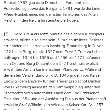
Runkel
. 1767 gab es in D. noch ein Forstamt, das
Polizeykolleg sowie das Bergamt. 1791 wurde die Linie
Wied-Runkel, eines der kleinsten Territorien des Alten
Reichs, in den Reichsfürstenstand erhoben.
(2)
D. wird 1204 als Mittelpunkt eines eigenen Kirchspiels
erwähnt, dürfte also älter sein. Zum Schutz ihres Besitzes
errichteten die Herren von Isenburg-Braunsberg in D. vor
1324 eine Burg, die sie 1327 dem Erzstift
Trier
zu Lehen
auftrugen. 1344 bis 1355 und 1456 bis 1471 befanden
sich Ort und Burg D. samt dem 1471 erstmals explizit
erwähnten Amt in kurtrierischem Pfandbesitz. Während
der ersten Verpfändung wird D. 1346 in dem von
Kaiser
Ludwig »dem Bayern« für den Trierer
Erzbischof
Balduin
von
Luxemburg
ausgestellten Sammelprivileg unter den
Stadtrechtsorten aufgeführt. Nach dem Tod
Erzbischof
Balduins 1354 und der Auslösung D.s aus der Pfandschaft
erwirkte
Graf
Wilhelm von Wied von
Kaiser
Karl IV. 1357