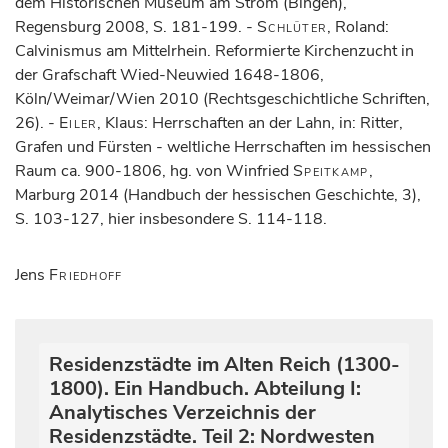
dem Historischen Museum am Strom (Bingen),
Regensburg 2008, S. 181-199. -
Schlüter
, Roland:
Calvinismus am Mittelrhein. Reformierte Kirchenzucht in
der Grafschaft Wied-Neuwied 1648-1806,
Köln/Weimar/Wien 2010 (Rechtsgeschichtliche Schriften,
26). -
Eiler
, Klaus: Herrschaften an der Lahn, in: Ritter,
Grafen und Fürsten - weltliche Herrschaften im hessischen
Raum ca. 900-1806, hg. von Winfried
Speitkamp
,
Marburg 2014 (Handbuch der hessischen Geschichte, 3),
S. 103-127, hier insbesondere S. 114-118.
Jens
Friedhoff
Residenzstädte im Alten Reich (1300-
1800). Ein Handbuch. Abteilung I:
Analytisches Verzeichnis der
Residenzstädte. Teil 2: Nordwesten