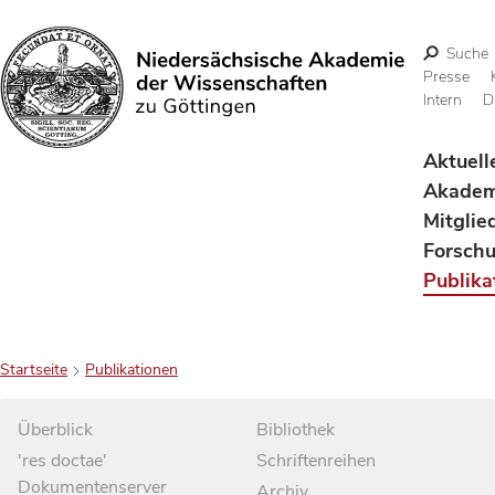
Suche
Presse
Intern
D
Suchen
Aktuell
Akadem
Mitglie
Forsch
Publika
Startseite
Publikationen
Überblick
Bibliothek
'res doctae'
Schriftenreihen
Dokumentenserver
Archiv