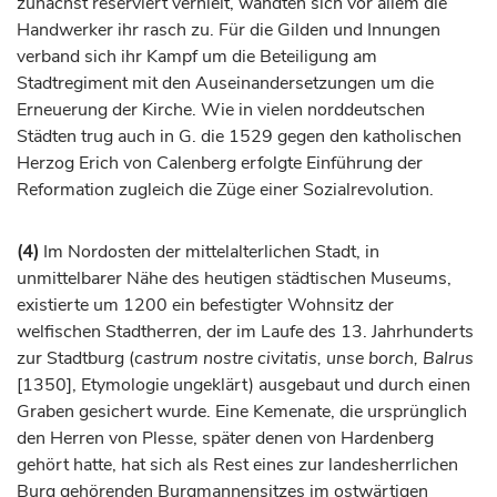
zunächst reserviert verhielt, wandten sich vor allem die
Handwerker ihr rasch zu. Für die Gilden und Innungen
verband sich ihr Kampf um die Beteiligung am
Stadtregiment mit den Auseinandersetzungen um die
Erneuerung der Kirche. Wie in vielen norddeutschen
Städten trug auch in G. die 1529 gegen den katholischen
Herzog
Erich von Calenberg erfolgte Einführung der
Reformation zugleich die Züge einer Sozialrevolution.
(4)
Im Nordosten der mittelalterlichen Stadt, in
unmittelbarer Nähe des heutigen städtischen Museums,
existierte um 1200 ein befestigter Wohnsitz der
welfischen Stadtherren, der im Laufe des 13.
Jahrhunderts
zur Stadtburg (
castrum nostre civitatis, unse borch, Balrus
[1350], Etymologie ungeklärt) ausgebaut und durch einen
Graben gesichert wurde. Eine Kemenate, die ursprünglich
den Herren von Plesse, später denen von Hardenberg
gehört hatte, hat sich als Rest eines zur landesherrlichen
Burg gehörenden Burgmannensitzes im ostwärtigen