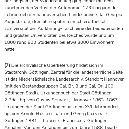
nur langsam, der Wiederaufstieg ging einher mit dem
zunehmenden Verlust der Autonomie. 1734 begann der
Lehrbetrieb der hannoverschen Landesuniversität
Georgia
Augusta
, die, drei Jahre später feierlich eröffnet, als
»Universität der Aufklärung« rasch eine der bedeutendsten
und größten Universitäten des Reiches wurde und um
1800 rund 800 Studenten bei etwa 8000 Einwohnern
hatte.
(7)
Die archivalische Überlieferung findet sich im
Stadtarchiv Göttingen. Zentral für die landesherrliche Seite
ist das Niedersächsische Landesarchiv, Standort Hannover
(mit den Bestandsgruppen Cal. Br. 8 und Cal. Or. 100
Göttingen Stadt). Urkundenbuch der Stadt Göttingen,
2 Bde., hg. von Gustav
Schmidt
, Hannover 1863–1867. –
Urkunden der Stadt Göttingen aus dem XVI. Jahrhundert,
hg. von Arnold
Hasselblatt
und Georg
Kaestner
,
Göttingen 1881. –
Lubecus
, Franciscus: Göttinger
Annalen. Von den Anfängen bis zum Jahre 1588, bearb.