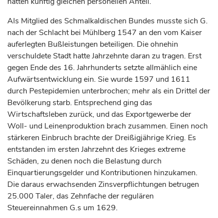
hatten künftig gleichen personellen Anteil.
Als Mitglied des Schmalkaldischen Bundes musste sich G.
nach der Schlacht bei Mühlberg 1547 an den vom
Kaiser
auferlegten Bußleistungen beteiligen. Die ohnehin
verschuldete Stadt hatte Jahrzehnte daran zu tragen. Erst
gegen Ende des 16.
Jahrhunderts
setzte allmählich eine
Aufwärtsentwicklung ein. Sie wurde 1597 und 1611
durch Pestepidemien unterbrochen; mehr als ein Drittel der
Bevölkerung starb. Entsprechend ging das
Wirtschaftsleben zurück, und das Exportgewerbe der
Woll- und Leinenproduktion brach zusammen. Einen noch
stärkeren Einbruch brachte der Dreißigjährige Krieg. Es
entstanden im ersten Jahrzehnt des Krieges extreme
Schäden, zu denen noch die Belastung durch
Einquartierungsgelder und Kontributionen hinzukamen.
Die daraus erwachsenden Zinsverpflichtungen betrugen
25.000 Taler, das Zehnfache der regulären
Steuereinnahmen G.s um 1629.