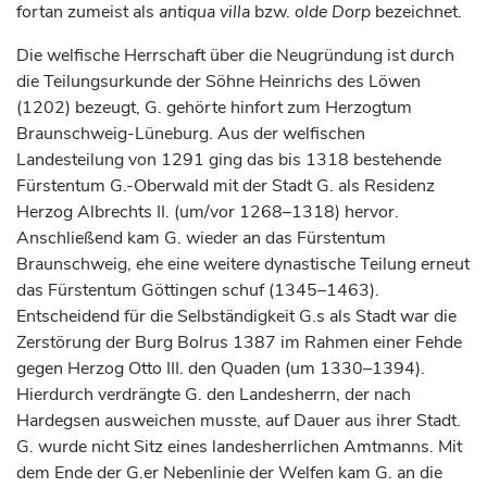
fortan zumeist als
antiqua villa
bzw.
olde Dorp
bezeichnet.
Die welfische Herrschaft über die Neugründung ist durch
die Teilungsurkunde der Söhne Heinrichs des Löwen
(1202) bezeugt, G. gehörte hinfort zum
Herzogtum
Braunschweig-Lüneburg. Aus der welfischen
Landesteilung von 1291 ging das bis 1318 bestehende
Fürstentum
G.-Oberwald mit der Stadt G. als Residenz
Herzog
Albrechts II. (um/vor 1268–1318) hervor.
Anschließend kam G. wieder an das
Fürstentum
Braunschweig
, ehe eine weitere dynastische Teilung erneut
das
Fürstentum
Göttingen
schuf (1345–1463).
Entscheidend für die Selbständigkeit G.s als Stadt war die
Zerstörung der Burg Bolrus 1387 im Rahmen einer Fehde
gegen
Herzog
Otto III. den Quaden (um 1330–1394).
Hierdurch verdrängte G. den Landesherrn, der nach
Hardegsen
ausweichen musste, auf Dauer aus ihrer Stadt.
G. wurde nicht Sitz eines landesherrlichen Amtmanns. Mit
dem Ende der G.er Nebenlinie der Welfen kam G. an die