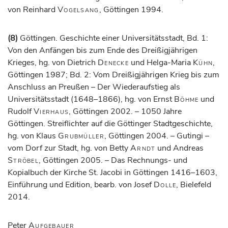
von Reinhard
Vogelsang
, Göttingen 1994.
(8)
Göttingen. Geschichte einer Universitätsstadt, Bd. 1:
Von den Anfängen bis zum Ende des Dreißigjährigen
Krieges, hg. von Dietrich
Denecke
und Helga-Maria
Kühn
,
Göttingen 1987; Bd. 2: Vom Dreißigjährigen Krieg bis zum
Anschluss an Preußen – Der Wiederaufstieg als
Universitätsstadt (1648–1866), hg. von Ernst
Böhme
und
Rudolf
Vierhaus
, Göttingen 2002. – 1050 Jahre
Göttingen. Streiflichter auf die Göttinger Stadtgeschichte,
hg. von Klaus
Grubmüller
, Göttingen 2004. – Gutingi –
vom Dorf zur Stadt, hg. von Betty
Arndt
und Andreas
Ströbel
, Göttingen 2005. – Das Rechnungs- und
Kopialbuch der Kirche St. Jacobi in Göttingen 1416–1603,
Einführung und Edition, bearb. von Josef
Dolle
, Bielefeld
2014.
Peter
Aufgebauer