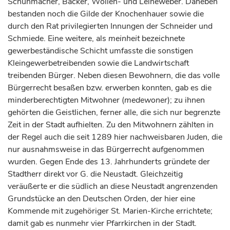
Schuhmacher, Bäcker, Wollen- und Leineweber. Daneben
bestanden noch die Gilde der Knochenhauer sowie die
durch den Rat privilegierten Innungen der Schneider und
Schmiede. Eine weitere, als
meinheit
bezeichnete
gewerbeständische Schicht umfasste die sonstigen
Kleingewerbetreibenden sowie die Landwirtschaft
treibenden Bürger. Neben diesen Bewohnern, die das volle
Bürgerrecht besaßen bzw. erwerben konnten, gab es die
minderberechtigten Mitwohner (
medewoner
); zu ihnen
gehörten die Geistlichen, ferner alle, die sich nur begrenzte
Zeit in der Stadt aufhielten. Zu den Mitwohnern zählten in
der Regel auch die seit 1289 hier nachweisbaren Juden, die
nur ausnahmsweise in das Bürgerrecht aufgenommen
wurden. Gegen Ende des 13.
Jahrhunderts
gründete der
Stadtherr direkt vor G. die
Neustadt
. Gleichzeitig
veräußerte er die südlich an diese
Neustadt
angrenzenden
Grundstücke an den Deutschen Orden, der hier eine
Kommende mit zugehöriger St. Marien-Kirche errichtete;
damit gab es nunmehr vier Pfarrkirchen in der Stadt.