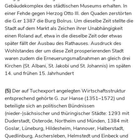
Gebäudekomplex des städtischen Museums erhalten. In
einer Fehde gegen
Herzog
Otto III. den Quaden zerstörten
die G.er 1387 die Burg Bolrus. Um dieselbe Zeit stellte die
Stadt auf dem Markt als Zeichen ihrer Unabhängigkeit
einen Roland auf, etwa in die dieselbe Zeit oder etwas
später fällt der Ausbau des Rathauses. Ausdruck des
Wohlstandes der um diese Zeit prosperierenden Stadt
waren zudem die Erneuerungsmaßnahmen an gleich drei
Kirchen (St. Albani, St. Jakobi und St. Johannis) im späten
14. und frühen 15.
Jahrhundert
(5)
Der auf Tuchexport angelegten Wirtschaftsstruktur
entsprechend gehörte G. zur Hanse (1351–1572) und
beteiligte sich an politischen Bündnissen
(nieder-)sächsischer und thüringischer Städte: 1293 mit
Duderstadt,
Osterode
, Northeim und Münden, 1384 mit
Goslar,
Lüneburg
, Hildesheim,
Hannover
,
Halberstadt
,
Quedlinburg
, Aschersleben, Helmstedt und
Einbeck
und