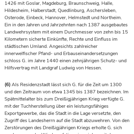
1426 mit Goslar,
Magdeburg
,
Braunschweig
,
Halle
,
Hildesheim,
Halberstadt
,
Quedlinburg
, Aschersleben,
Osterode
,
Einbeck
,
Hannover
, Helmstedt und Northeim.
Ein in den Jahren und Jahrzehnten nach 1387 ausgebautes
Landwehrsystem mit einem Durchmesser von zehn bis 15
Kilometern sicherte Einkünfte, Rechte und Einfluss im
städtischen Umland. Angesichts zahlreicher
innerwelfischer Pfand- und Erbauseinandersetzungen
schloss G. im Jahre 1440 einen zehnjährigen Schutz- und
Hilfsvertrag mit
Landgraf
Ludwig von Hessen.
(6)
Als Residenzstadt lässt sich G. für die Zeit um 1300
und den Zeitraum von etwa 1345 bis 1387 bezeichnen. Im
Spätmittelalter bis zum Dreißigjährigen Krieg verfügte G.
mit der Tuchherstellung über ein leistungsfähiges
Exportgewerbe, das die Stadt in die Lage versetzte, den
Zugriff des Landesherrn auf die Stadt abzuwehren. Von den
Zerstörungen des Dreißigjährigen Kriegs erholte G. sich