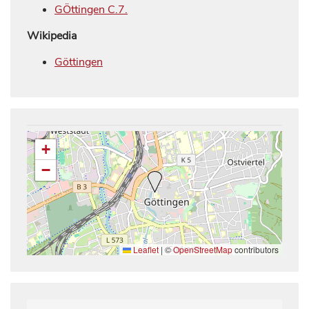
GÖttingen C.7.
Wikipedia
Göttingen
+
−
Leaflet
|
©
OpenStreetMap
contributors