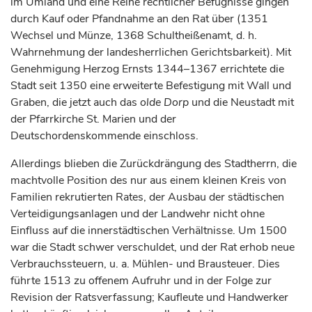
im Umland und eine Reihe rechtlicher Befugnisse gingen
durch Kauf oder Pfandnahme an den Rat über (1351
Wechsel und Münze, 1368 Schultheißenamt, d. h.
Wahrnehmung der landesherrlichen Gerichtsbarkeit). Mit
Genehmigung
Herzog
Ernsts 1344–1367 errichtete die
Stadt seit 1350 eine erweiterte Befestigung mit Wall und
Graben, die jetzt auch das
olde Dorp
und die
Neustadt
mit
der Pfarrkirche St. Marien und der
Deutschordenskommende einschloss.
Allerdings blieben die Zurückdrängung des Stadtherrn, die
machtvolle Position des nur aus einem kleinen Kreis von
Familien rekrutierten Rates, der Ausbau der städtischen
Verteidigungsanlagen und der Landwehr nicht ohne
Einfluss auf die innerstädtischen Verhältnisse. Um 1500
war die Stadt schwer verschuldet, und der Rat erhob neue
Verbrauchssteuern, u. a. Mühlen- und Brausteuer. Dies
führte 1513 zu offenem Aufruhr und in der Folge zur
Revision der Ratsverfassung; Kaufleute und Handwerker