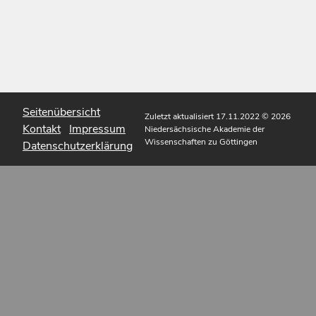
Seitenübersicht
Zuletzt aktualisiert 17.11.2022
© 2026
Kontakt
Impressum
Niedersächsische Akademie der
Wissenschaften zu Göttingen
Datenschutzerklärung