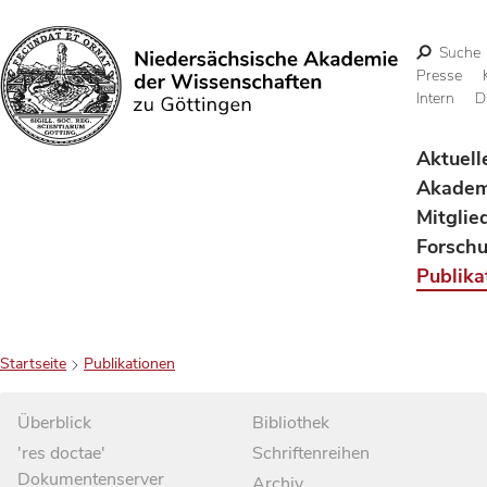
Suche
Presse
Intern
D
Suchen
Aktuell
Akadem
Mitglie
Forsch
Publika
Startseite
Publikationen
Überblick
Bibliothek
'res doctae'
Schriftenreihen
Dokumentenserver
Archiv