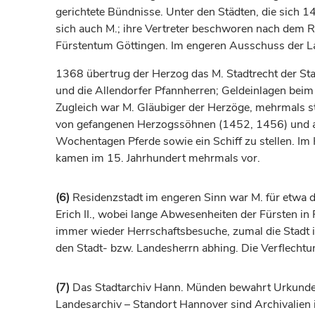
gerichtete Bündnisse. Unter den Städten, die sic
sich auch M.; ihre Vertreter beschworen nach dem 
Fürstentum
Göttingen
. Im engeren Ausschuss der L
1368 übertrug der
Herzog
das M. Stadtrecht der St
und die Allendorfer Pfannherren; Geldeinlagen beim 
Zugleich war M. Gläubiger der
Herzöge
, mehrmals s
von gefangenen Herzogssöhnen (1452, 1456) und au
Wochentagen Pferde sowie ein Schiff zu stellen. Im 
kamen im 15.
Jahrhundert
mehrmals vor.
(6)
Residenzstadt im engeren Sinn war M. für etwa 
Erich II., wobei lange Abwesenheiten der
Fürsten
in 
immer wieder Herrschaftsbesuche, zumal die Stadt in
den Stadt- bzw. Landesherrn abhing. Die Verflechtun
(7)
Das Stadtarchiv Hann. Münden bewahrt Urkunden 
Landesarchiv – Standort Hannover sind Archivalien i