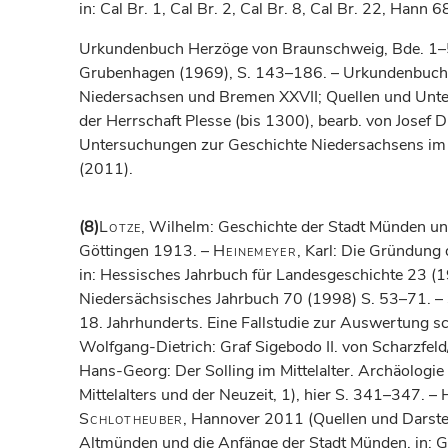
in: Cal Br. 1, Cal Br. 2, Cal Br. 8, Cal Br. 22, Ha
Urkundenbuch Herzöge von Braunschweig, Bde. 1–5
Grubenhagen (1969), S. 143–186. – Urkundenbuch d
Niedersachsen und Bremen XXVII; Quellen und Unter
der Herrschaft Plesse (bis 1300), bearb. von Josef
D
Untersuchungen zur Geschichte Niedersachsens im M
(2011).
(8)
Lotze
, Wilhelm: Geschichte der Stadt Münden
Göttingen 1913. –
Heinemeyer
, Karl: Die Gründung
in: Hessisches Jahrbuch für Landesgeschichte 23 (
Niedersächsisches Jahrbuch 70 (1998) S. 53–71. –
18. Jahrhunderts. Eine Fallstudie zur Auswertung sc
Wolfgang-Dietrich: Graf Sigebodo II. von Scharzfel
Hans-Georg: Der Solling im Mittelalter. Archäologi
Mittelalters und der Neuzeit, 1), hier S. 341–347.
Schlotheuber
, Hannover 2011 (Quellen und Darste
Altmünden und die Anfänge der Stadt Münden, in: G