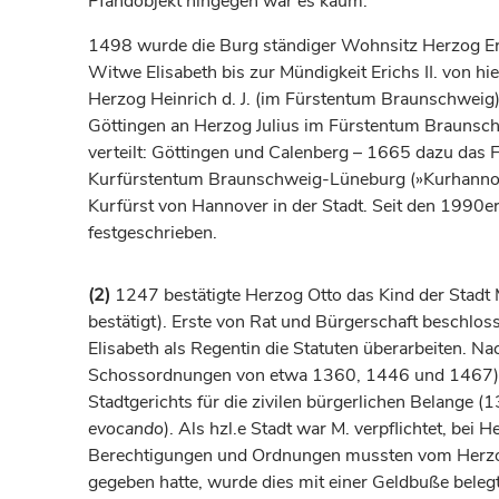
Pfandobjekt hingegen war es kaum.
1498 wurde die Burg ständiger Wohnsitz
Herzog
Er
Witwe Elisabeth bis zur Mündigkeit Erichs II. von hie
Herzog
Heinrich d. J. (im
Fürstentum
Braunschweig) 
Göttingen an
Herzog
Julius im
Fürstentum
Braunsc
verteilt:
Göttingen
und Calenberg – 1665 dazu das
Kurfürstentum
Braunschweig-Lüneburg (»Kurhannove
Kurfürst
von
Hannover
in der Stadt. Seit den 1990e
festgeschrieben.
(2)
1247 bestätigte
Herzog
Otto das Kind der Stadt 
bestätigt). Erste von Rat und Bürgerschaft beschl
Elisabeth als Regentin die Statuten überarbeiten. N
Schossordnungen von etwa 1360, 1446 und 1467) ode
Stadtgerichts für die zivilen bürgerlichen Belange (
evocando
). Als hzl.e Stadt war M. verpflichtet, be
Berechtigungen und Ordnungen mussten vom
Herz
gegeben hatte, wurde dies mit einer Geldbuße bel