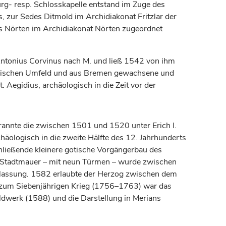
rg- resp. Schlosskapelle entstand im Zuge des
, zur Sedes Ditmold im Archidiakonat Fritzlar der
des Nörten im Archidiakonat Nörten zugeordnet
 Antonius Corvinus nach M. und ließ 1542 von ihm
essischen Umfeld und aus Bremen gewachsene und
Aegidius, archäologisch in die Zeit vor der
annte die zwischen 1501 und 1520 unter Erich I.
äologisch in die zweite Hälfte des 12.
Jahrhunderts
chließende kleinere gotische Vorgängerbau des
ie Stadtmauer – mit neun Türmen – wurde zwischen
lassung. 1582 erlaubte der
Herzog
zwischen dem
is zum Siebenjährigen Krieg (1756–1763) war das
dwerk (1588) und die Darstellung in Merians