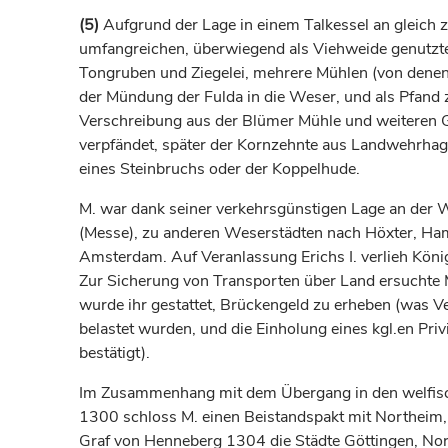
(5)
Aufgrund der Lage in einem Talkessel an gleich 
umfangreichen, überwiegend als Viehweide genutzte
Tongruben und Ziegelei, mehrere Mühlen (von denen
der Mündung der Fulda in die Weser, und als Pfand 
Verschreibung aus der Blümer Mühle und weiteren Güte
verpfändet, später der Kornzehnte aus Landwehrhag
eines Steinbruchs oder der Koppelhude.
M. war dank seiner verkehrsgünstigen Lage an der 
(Messe), zu anderen Weserstädten nach Höxter, Ha
Amsterdam. Auf Veranlassung Erichs I. verlieh
Köni
Zur Sicherung von Transporten über Land ersuchte 
wurde ihr gestattet, Brückengeld zu erheben (was 
belastet wurden, und die Einholung eines kgl.en Pr
bestätigt).
Im Zusammenhang mit dem Übergang in den welfisch
1300 schloss M. einen Beistandspakt mit Northeim
Graf
von Henneberg 1304 die Städte
Göttingen
, No