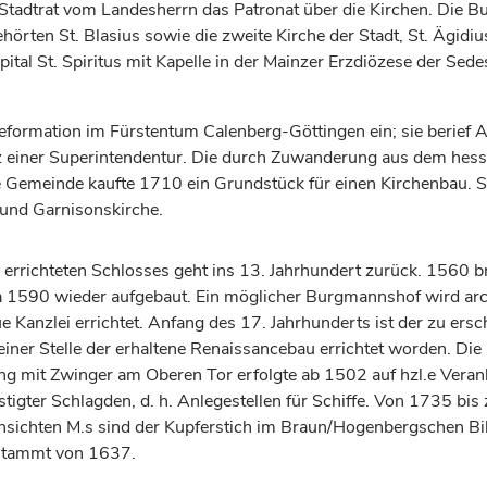
Stadtrat vom Landesherrn das Patronat über die Kirchen. Die Bu
rten St. Blasius sowie die zweite Kirche der Stadt, St. Ägidius
tal St. Spiritus mit Kapelle in der Mainzer Erzdiözese der Se
Reformation im
Fürstentum
Calenberg-Göttingen ein; sie berief
tz einer Superintendentur. Die durch Zuwanderung aus dem h
Gemeinde kaufte 1710 ein Grundstück für einen Kirchenbau. St. 
und Garnisonskirche.
 errichteten Schlosses geht ins 13.
Jahrhundert
zurück. 1560 br
 1590 wieder aufgebaut. Ein möglicher Burgmannshof wird arch
 Kanzlei errichtet. Anfang des 17.
Jahrhunderts
ist der zu ers
iner Stelle der erhaltene Renaissancebau errichtet worden. D
g mit Zwinger am Oberen Tor erfolgte ab 1502 auf hzl.e Veran
tigter Schlagden, d. h. Anlegestellen für Schiffe. Von 1735 b
nsichten M.s sind der Kupferstich im Braun/Hogenbergschen Bil
 stammt von 1637.