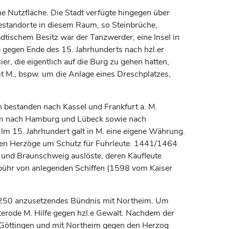
e Nutzfläche. Die Stadt verfügte hingegen über
estandorte in diesem Raum, so Steinbrüche,
tischem Besitz war der Tanzwerder, eine Insel in
ie gegen Ende des 15.
Jahrhunderts
nach hzl.er
r, die eigentlich auf die Burg zu gehen hatten,
 M., bspw. um die Anlage eines Dreschplatzes,
 bestanden nach Kassel und Frankfurt a. M.
m nach Hamburg und Lübeck sowie nach
Im 15.
Jahrhundert
galt in M. eine eigene Währung.
hen
Herzöge
um Schutz für Fuhrleute. 1441/1464
und
Braunschweig
auslöste, deren Kaufleute
gebühr von anlegenden Schiffen (1598 vom
Kaiser
 1250 anzusetzendes Bündnis mit Northeim. Um
terode
M. Hilfe gegen hzl.e Gewalt. Nachdem der
Göttingen
und mit Northeim gegen den
Herzog