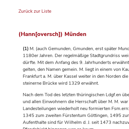
Zurück zur Liste
(Hann[oversch]) Münden
(1)
M. (auch
Gemunden
,
Gmunden
, erst später
Mund
1180er Jahren. Der regelmäßige Stadtgrundriss wei
dürfte. Mit dem Anfang des 9.
Jahrhunderts
erwähn
gelten, den Namen gemein. M. liegt in einem von K
Frankfurt a. M. über Kassel weiter in den Norden d
steinerne Brücke wird 1329 erwähnt.
Nach dem Tod des letzten thüringischen Ldgf.en ü
und allen Einwohnern die Herrschaft über M. M. wa
Landesteilungen wiederholt neu formierten Fsm.e
1345 zum zweiten
Fürstentum
Göttingen
, 1495 z
Aufenthalte sind für Wilhelm d. J. seit 1473 nachzu