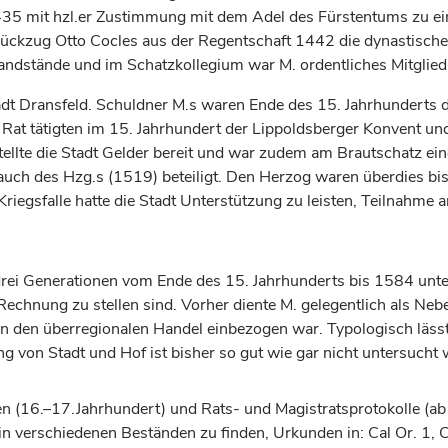
h 1435 mit hzl.er Zustimmung mit dem Adel des Fürstentums zu
Rückzug Otto Cocles aus der Regentschaft 1442 die dynastisch
andstände und im Schatzkollegium war M. ordentliches Mitglied
adt Dransfeld. Schuldner M.s waren Ende des 15.
Jahrhunderts
d
Rat tätigten im 15.
Jahrhundert
der Lippoldsberger Konvent un
tellte die Stadt Gelder bereit und war zudem am Brautschatz e
ch des Hzg.s (1519) beteiligt. Den
Herzog
waren überdies bi
Kriegsfalle hatte die Stadt Unterstützung zu leisten, Teilnahme
drei Generationen vom Ende des 15.
Jahrhunderts
bis 1584 unt
Rechnung zu stellen sind. Vorher diente M. gelegentlich als Ne
 den überregionalen Handel einbezogen war. Typologisch lässt 
g von Stadt und Hof ist bisher so gut wie gar nicht untersucht
(16.–17.Jahrhundert) und Rats- und Magistratsprotokolle (ab 
n verschiedenen Beständen zu finden, Urkunden in: Cal Or. 1, 