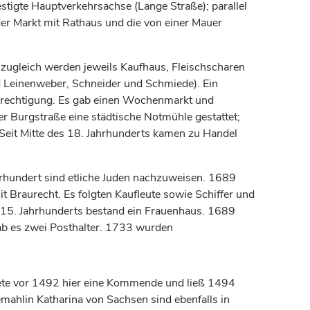
tigte Hauptverkehrsachse (Lange Straße); parallel
r Markt mit Rathaus und die von einer Mauer
zugleich werden jeweils Kaufhaus, Fleischscharen
Leinenweber, Schneider und Schmiede). Ein
berechtigung. Es gab einen Wochenmarkt und
r Burgstraße eine städtische Notmühle gestattet;
Seit Mitte des 18.
Jahrhunderts
kamen zu Handel
rhundert
sind etliche Juden nachzuweisen. 1689
 Braurecht. Es folgten Kaufleute sowie Schiffer und
 15.
Jahrhunderts
bestand ein Frauenhaus. 1689
gab es zwei Posthalter. 1733 wurden
ftete vor 1492 hier eine Kommende und ließ 1494
emahlin Katharina von Sachsen sind ebenfalls in