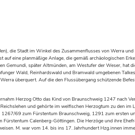
en
), die Stadt im Winkel des Zusammenflusses von Werra und Fu
st auf eine planmäßige Anlage, die gemäß archäologischen Erk
ten
Gemundi
, später Altmünden, am Westufer der Weser, hat die
aufunger Wald, Reinhardswald und Bramwald umgebenen Talkessel
ie Werra überquert. Auf die den Flussübergang schützende Befes
bernahm
Herzog
Otto das Kind von
Braunschweig
1247 nach Verh
r Reichslehen und gehörte im welfischen
Herzogtum
zu den im L
rn: 1267/69 zum
Fürstentum
Braunschweig
, 1291 zum ersten u
um
Fürstentum
Calenberg-Göttingen. Die
Herzöge
und ihre Ehefra
weisen. M. war vom 14. bis ins 17.
Jahrhundert
Hzg.innen immer