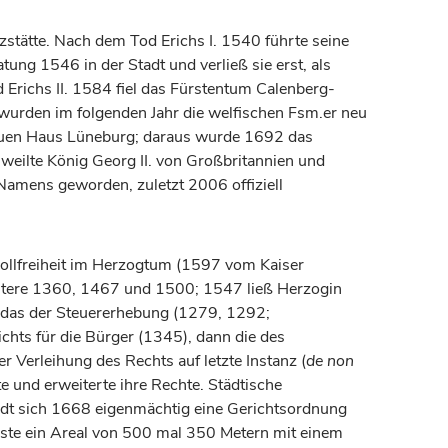
zstätte. Nach dem Tod Erichs I. 1540 führte seine
tung 1546 in der Stadt und verließ sie erst, als
Erichs II. 1584 fiel das
Fürstentum
Calenberg-
urden im folgenden Jahr die welfischen Fsm.er neu
en Haus Lüneburg; daraus wurde 1692 das
weilte
König
Georg II. von Großbritannien und
 Namens geworden, zuletzt 2006 offiziell
llfreiheit im
Herzogtum
(1597 vom
Kaiser
weitere 1360, 1467 und 1500; 1547 ließ
Herzogin
 das der Steuererhebung (1279, 1292;
hts für die Bürger (1345), dann die des
r Verleihung des Rechts auf letzte Instanz (
de non
te und erweiterte ihre Rechte. Städtische
adt sich 1668 eigenmächtig eine Gerichtsordnung
ste ein Areal von 500 mal 350 Metern mit einem