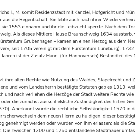
ichs I., M. somit Residenzstadt mit Kanzlei, Hofgericht und Mün
r aus die Regentschaft. Sie lebte auch nach ihrer Wiederverheira
sie 1553 einnahm und ihr die Leibzucht sperrte. Nach dem Tod 
hweig
. Als dieses Mittlere Hause
Braunschweig
1634 ausstarb, w
Fürstentum
Grubenhagen – kamen an einen
Herzog
aus dem Neu
r«, seit 1705 vereinigt mit dem
Fürstentum
Lüneburg). 1732 
r Jahren ist der Zusatz Hann. (für Hannoversch) Bestandteil des
M. ihre alten Rechte wie Nutzung des Waldes, Stapelrecht und Zo
ossene und vom Landesherrn bestätigte Statuten gab es 1313, 
ach und nach verliehen die
Herzöge
der Stadt weitere Rechte wie
r die zunächst ausschließliche Zuständigkeit des hzl.en Geric
1370). Anerkannt wurde die rechtliche Selbständigkeit 1570 in de
i Herrscherwechseln dem neuen Herrn zu huldigen, dieser bestätig
og
genehmigt werden oder wurden von ihm erlassen; als die St
egt. Die zwischen 1200 und 1250 entstandene Stadtmauer umfas