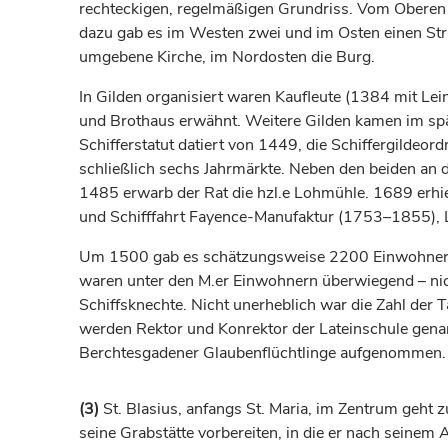
rechteckigen, regelmäßigen Grundriss. Vom Oberen 
dazu gab es im Westen zwei und im Osten einen St
umgebene Kirche, im Nordosten die Burg.
In Gilden organisiert waren Kaufleute (1384 mit L
und Brothaus erwähnt. Weitere Gilden kamen im sp
Schifferstatut datiert von 1449, die Schiffergild
schließlich sechs Jahrmärkte. Neben den beiden an 
1485 erwarb der Rat die hzl.e Lohmühle. 1689 erhiel
und Schifffahrt Fayence-Manufaktur (1753–1855), L
Um 1500 gab es schätzungsweise 2200 Einwohner;
waren unter den M.er Einwohnern überwiegend – nicht
Schiffsknechte. Nicht unerheblich war die Zahl de
werden Rektor und Konrektor der Lateinschule genan
Berchtesgadener Glaubenflüchtlinge aufgenommen.
(3)
St. Blasius, anfangs St. Maria, im Zentrum geht z
seine Grabstätte vorbereiten, in die er nach seinem