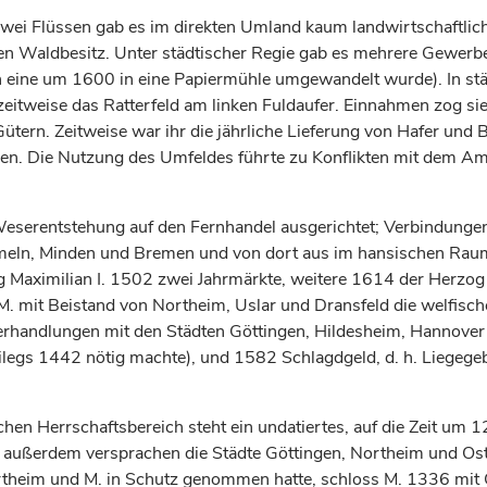
zwei Flüssen gab es im direkten Umland kaum landwirtschaftlich
n Waldbesitz. Unter städtischer Regie gab es mehrere Gewerb
 eine um 1600 in eine Papiermühle umgewandelt wurde). In städ
zeitweise das Ratterfeld am linken Fuldaufer. Einnahmen zog s
rn. Zeitweise war ihr die jährliche Lieferung von Hafer und Bie
en. Die Nutzung des Umfeldes führte zu Konflikten mit dem Amt
Weserentstehung auf den Fernhandel ausgerichtet; Verbindungen
meln,
Minden
und Bremen und von dort aus im hansischen Rau
g
Maximilian I. 1502 zwei Jahrmärkte, weitere 1614 der
Herzog
M. mit Beistand von Northeim,
Uslar
und Dransfeld die welfisc
Verhandlungen mit den Städten
Göttingen
, Hildesheim,
Hannover
ivilegs 1442 nötig machte), und 1582 Schlagdgeld, d. h. Liege
en Herrschaftsbereich steht ein undatiertes, auf die Zeit um
, außerdem versprachen die Städte
Göttingen
, Northeim und
Os
rtheim und M. in Schutz genommen hatte, schloss M. 1336 mit