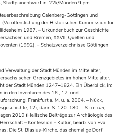
igS; Stadtplanentwurf in: 22k/Münden 9 pm.
teuerbeschreibung Calenberg-Göttingen und
r
(Veröffentlichung der Historischen Kommission für
 Hildesheim 1987. – Urkundenbuch zur Geschichte
dersachsen und Bremen, XXVII; Quellen und
oventen (1992). – Schatzverzeichnisse Göttingen
nd Verwaltung der Stadt Münden im Mittelalter,
dersächsischen Grenzgebietes im hohen Mittelalter,
cht der Stadt Münden 1247–1824. Ein Überblick, in:
in den Inventaren des 16., 17. und
uforschung, Frankfurt a. M. u. a. 2004. –
Nück
,
esgeschichte, 12), darin S. 120–180. –
Stephan
,
magen 2010 (Hallische Beiträge zur Archäologie des
errschaft – Konfession – Kultur, bearb. von Eva
as: Die St. Blasius-Kirche, das ehemalige Dorf