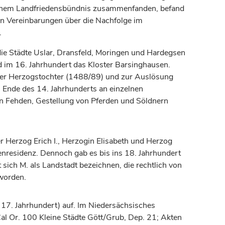
 einem Landfriedensbündnis zusammenfanden, befand
en Vereinbarungen über die Nachfolge im
.
ie Städte
Uslar
, Dransfeld,
Moringen
und
Hardegsen
d im 16.
Jahrhundert
das Kloster Barsinghausen.
iner Herzogstochter (1488/89) und zur Auslösung
s Ende des 14.
Jahrhunderts
an einzelnen
 an Fehden, Gestellung von Pferden und Söldnern
er
Herzog
Erich I.,
Herzogin
Elisabeth und
Herzog
benresidenz. Dennoch gab es bis ins 18.
Jahrhundert
sich M. als Landstadt bezeichnen, die rechtlich von
 worden.
17. Jahrhundert) auf. Im Niedersächsisches
Cal Or. 100 Kleine Städte Gött/Grub, Dep. 21; Akten