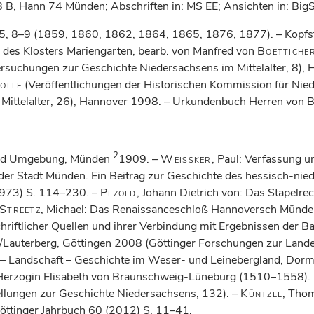
nn 68 B, Hann 74 Münden; Abschriften in: MS EE; Ansichten in: B
, 8–9 (1859, 1860, 1862, 1864, 1865, 1876, 1877). – Kopfs
es Klosters Mariengarten, bearb. von Manfred von
Boettiche
suchungen zur Geschichte Niedersachsens im Mittelalter, 8),
olle
(Veröffentlichungen der Historischen Kommission für Nie
ittelalter, 26), Hannover 1998. – Urkundenbuch Herren von B
2
 und Umgebung, Münden
1909. –
Weissker
, Paul: Verfassung u
 der Stadt Münden. Ein Beitrag zur Geschichte des hessisch-nie
1973) S. 114–230. –
Pezold
, Johann Dietrich von: Das Stapelre
Streetz
, Michael: Das Renaissanceschloß Hannoversch Münden 
hriftlicher Quellen und ihrer Verbindung mit Ergebnissen der Ba
d/Lauterberg, Göttingen 2008 (Göttinger Forschungen zur Land
e – Landschaft – Geschichte im Weser- und Leinebergland, Dor
 – Herzogin Elisabeth von Braunschweig-Lüneburg (1510–1558). H
llungen zur Geschichte Niedersachsens, 132). –
Küntzel
, Thom
öttinger Jahrbuch 60 (2012) S. 11–41.