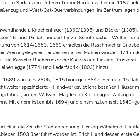
Tor im Süden zum Unteren Tor im Norden verlief die 1187 befes
raßenzug und West-Ost-Querverbindungen. Im Zentrum lagen de
einwandhandel), Knochenhauer (1360/1395) und Bäcker (1385), 
äten 15. und 16.
Jahrhundert
hinzu (Schuhmacher, Wollen- und 
eordnung von 1614/1653. 1669 erhielten die Raschmacher Gilde
der Werra gelegenen, landesherrlichen Mühlen wurde 1471 in de
t ein Kasseler Buchdrucker die Konzession für eine Druckerei. 
einenlegge (1774) und Lederfabrik (1803) hinzu.
 1689 waren es 2806, 1815 hingegen 3842. Seit dem 15.
Jah
 weiter spezifizierte – Handwerker, etliche besaßen Häuser mit
r Tagelöhner, armen Witwen, Mägde und Kleinmägde. Anfang des
nt. Mit einem ksl.en (bis 1694) und einem hzl.en (seit 1640) 
urück in die Zeit der Stadtentstehung.
Herzog
Wilhelm d. J. sti
 Ableben 1503 überführt worden ist. Erich I. und dessen erste G