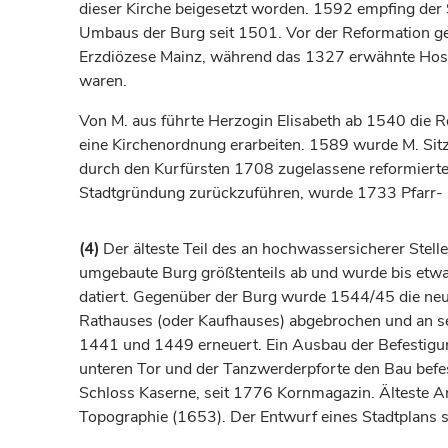
dieser Kirche beigesetzt worden. 1592 empfing der 
Umbaus der Burg seit 1501. Vor der Reformation gehö
Erzdiözese
Mainz
, während das 1327 erwähnte Hospi
waren.
Von M. aus führte
Herzogin
Elisabeth ab 1540 die 
eine Kirchenordnung erarbeiten. 1589 wurde M. Si
durch den
Kurfürsten
1708 zugelassene reformierte 
Stadtgründung zurückzuführen, wurde 1733 Pfarr- 
(4)
Der älteste Teil des an hochwassersicherer Stelle
umgebaute Burg größtenteils ab und wurde bis etwa
datiert. Gegenüber der Burg wurde 1544/45 die neue
Rathauses (oder Kaufhauses) abgebrochen und an se
1441 und 1449 erneuert. Ein Ausbau der Befestigun
unteren Tor und der Tanzwerderpforte den Bau befes
Schloss Kaserne, seit 1776 Kornmagazin. Älteste A
Topographie (1653). Der Entwurf eines Stadtplans