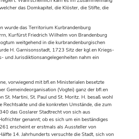
t regiert. Wahrscheinlich kam es im Zusammenhang
lcher das Domkapitel, die Klöster, die Stifte, die
en wurde das Territorium Kurbrandenburg
rrn,
Kurfürst
Friedrich Wilhelm von Brandenburg
zogtum
weitgehend in die kurbrandenburgischen
de H. Garnisonsstadt, 1723 Sitz der kgl.en Kriegs-
- und Jurisdiktionsangelegenheiten nahm ein
, vorwiegend mit bfl.en Ministerialen besetzte
ner Gemeindeorganisation (Vogtei) ganz der bfl.en
 St. Martini, St. Paul und St. Moritz. H. besaß wohl
che Rechtsakte und die konkreten Umstände, die zum
340 das Goslarer Stadtrecht von sich aus
 Hofrichter genannt; ob es sich um ein beständiges
261 erscheint er erstmals als Aussteller von
Hälfte 14.
Jahrhunderts
versuchte die Stadt, sich von