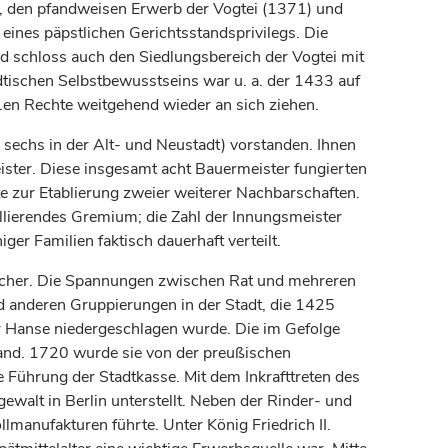
, den pfandweisen Erwerb der Vogtei (1371) und
eines päpstlichen Gerichtsstandsprivilegs. Die
d schloss auch den Siedlungsbereich der Vogtei mit
ädtischen Selbstbewusstseins war u. a. der 1433 auf
l.en Rechte weitgehend wieder an sich ziehen.
sechs in der Alt- und Neustadt) vorstanden. Ihnen
ster. Diese insgesamt acht Bauermeister fungierten
 zur Etablierung zweier weiterer Nachbarschaften.
llierendes Gremium; die Zahl der Innungsmeister
er Familien faktisch dauerhaft verteilt.
macher. Die Spannungen zwischen Rat und mehreren
d anderen Gruppierungen in der Stadt, die 1425
 Hanse niedergeschlagen wurde. Die im Gefolge
stand. 1720 wurde sie von der preußischen
ie Führung der Stadtkasse. Mit dem Inkrafttreten des
gewalt in
Berlin
unterstellt. Neben der Rinder- und
lmanufakturen führte. Unter
König
Friedrich II.