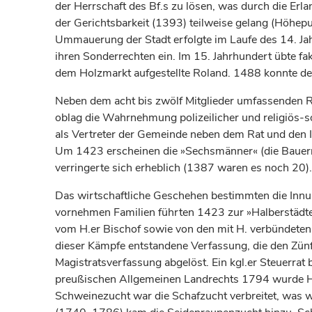
der Herrschaft des Bf.s zu lösen, was durch die E
der Gerichtsbarkeit (1393) teilweise gelang (Höhepu
Ummauerung der Stadt erfolgte im Laufe des 14.
Ja
ihren Sonderrechten ein. Im 15.
Jahrhundert
übte fak
dem Holzmarkt aufgestellte Roland. 1488 konnte 
Neben dem acht bis zwölf Mitglieder umfassenden Ra
oblag die Wahrnehmung polizeilicher und religiös-
als Vertreter der Gemeinde neben dem Rat und den 
Um 1423 erscheinen die »Sechsmänner« (die Bauerme
verringerte sich erheblich (1387 waren es noch 20).
Das wirtschaftliche Geschehen bestimmten die Inn
vornehmen Familien führten 1423 zur »Halberstädte
vom H.er
Bischof
sowie von den mit H. verbündeten
dieser Kämpfe entstandene Verfassung, die den Zünf
Magistratsverfassung abgelöst. Ein kgl.er Steuerrat 
preußischen Allgemeinen Landrechts 1794 wurde H. e
Schweinezucht war die Schafzucht verbreitet, was