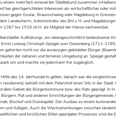
u einem mehrfach erneuerten Städtebund zusammen (»Halberstä
hof
bei gleichgerichteten Interessen als wirtschaftlicher oder mi
ressen gegen Goslar,
Braunschweig
oder
Magdeburg
in Grenzen.
ht dem Landesherrn, Administrator des Bm.s H. und Magdeburge
 1387 bis 1518 ist H. als Mitglied der Hanse nachweisbar.
rstädter Aufklärung«, ein ideengeschichtlich bedeutsamer Kreis
rnst Ludwig Christoph Spiegel zum Diesenberg (1711–1785; 
gehörten nicht nur die ansässigen gebildeten Bürger (Beamte, 
hkeiten der näheren und ferneren Umgebung an. Spiegel gestal
tspark um und machte sie jedermann frei zugänglich.
 Mitte des 14.
Jahrhunderts
gelten, danach war die vergleichsw
n
residierend, behielt mit dem Petershof einen Sitz in der Stadt.
 dem Gebiet der Bürgerkommune bzw. des Rats geprägt. In H. la
d Bürgern, Rat und anderen Einrichtungen der Bürgergemeinde
inde,
Bischof
und Domkapitel. Der Ausbau zu einem kurbrande
rn und Adligen. Auch die Wechselwirkungen zwischen landeshe
weltlichen und kirchlichen Eliten geprägten Prozesses sind die 