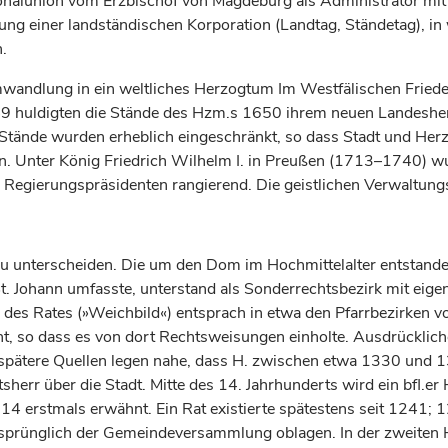
onalunion vom
Erzbischof
von
Magdeburg
als Administrator mi
g einer landständischen Korporation (Landtag, Ständetag), in we
.
wandlung in ein weltliches
Herzogtum
Im Westfälischen Fried
 huldigten die Stände des Hzm.s 1650 ihrem neuen Landeshe
Stände wurden erheblich eingeschränkt, so dass Stadt und
Her
n. Unter
König
Friedrich Wilhelm I. in Preußen (1713–1740) wur
egierungspräsidenten rangierend. Die geistlichen Verwaltungs
u unterscheiden. Die um den Dom im Hochmittelalter entstandene
t. Johann umfasste, unterstand als Sonderrechtsbezirk mit eige
des Rates (»Weichbild«) entsprach in etwa den Pfarrbezirken von
cht, so dass es von dort Rechtsweisungen einholte. Ausdrückli
; spätere Quellen legen nahe, dass H. zwischen etwa 1330 und 1
sherr über die Stadt. Mitte des 14.
Jahrhunderts
wird ein bfl.er
14 erstmals erwähnt. Ein Rat existierte spätestens seit 1241; 1
sprünglich der Gemeindeversammlung oblagen. In der zweiten 