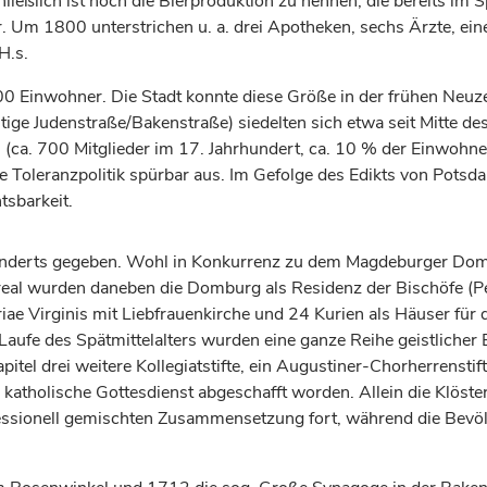
ßlich ist noch die Bierproduktion zu nennen, die bereits im Sp
. Um 1800 unterstrichen u. a. drei Apotheken, sechs Ärzte, ei
H.s.
000 Einwohner. Die Stadt konnte diese Größe in der frühen Ne
tige Judenstraße/Bakenstraße) siedelten sich etwa seit Mitte de
 (ca. 700 Mitglieder im 17.
Jahrhundert
, ca. 10 % der Einwohne
e Toleranzpolitik spürbar aus. Im Gefolge des Edikts von
Potsd
tsbarkeit.
nderts
gegeben. Wohl in Konkurrenz zu dem Magdeburger Dom 
eal wurden daneben die Domburg als Residenz der
Bischöfe
(P
ae Virginis mit Liebfrauenkirche und 24 Kurien als Häuser für d
 Laufe des Spätmittelalters wurden eine ganze Reihe geistliche
tel drei weitere Kollegiatstifte, ein Augustiner-Chorherrenstif
er katholische Gottesdienst abgeschafft worden. Allein die Klöst
fessionell gemischten Zusammensetzung fort, während die Bevöl