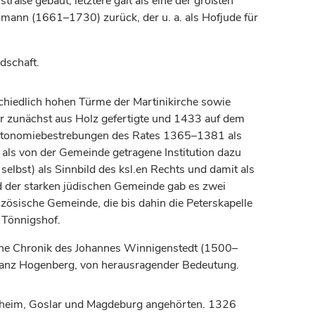
ße gebaut; letztere galt als eine der größten
ann (1661–1730) zurück, der u. a. als Hofjude für
dschaft.
schiedlich hohen Türme der Martinikirche sowie
r zunächst aus Holz gefertigte und 1433 auf dem
 Autonomiebestrebungen des Rates 1365–1381 als
n als von der Gemeinde getragene Institution dazu
elbst) als Sinnbild des ksl.en Rechts und damit als
nd der starken jüdischen Gemeinde gab es zwei
zösische Gemeinde, die bis dahin die Peterskapelle
 Tönnigshof.
eine Chronik des Johannes Winnigenstedt (1500–
Franz Hogenberg, von herausragender Bedeutung.
sheim, Goslar und
Magdeburg
angehörten. 1326