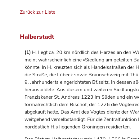
Zurück zur Liste
Halberstadt
(1)
H. liegt ca. 20 km nördlich des Harzes an den W
meint wahrscheinlich eine »Siedlung am geteilten B
könnte. In H. kreuzten sich als Handelsstraßen der
die Straße, die Lübeck sowie
Braunschweig
mit Thür
9.
Jahrhunderts
eingerichteten Bf.ssitz, in dessen 
herausbildete. Aus diesem und weiteren Siedlungske
Franziskaner St. Andreas 1223 im Süden und ein we
formalrechtlich dem
Bischof
, der 1226 die Vogteire
abgekauft hatte. Das Amt des Vogtes diente der Wa
weitgehend verselbständigt. Für die Zentralfunktion
nordöstlich H.s liegenden
Gröningen
residierten.