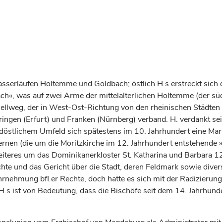
asserläufen Holtemme und Goldbach; östlich H.s erstreckt sic
ach«, was auf zwei Arme der mittelalterlichen Holtemme (der s
 Hellweg, der in West-Ost-Richtung von den rheinischen Städte
ingen (Erfurt) und Franken (Nürnberg) verband. H. verdankt se
südöstlichem Umfeld sich spätestens im 10.
Jahrhundert
eine Mark
rnen (die um die Moritzkirche im 12.
Jahrhundert
entstehende »
iteres um das Dominikanerkloster St. Katharina und Barbara 1
chte und das Gericht über die Stadt, deren Feldmark sowie dive
hrnehmung bfl.er Rechte, doch hatte es sich mit der Radizieru
 H.s ist von Bedeutung, dass die
Bischöfe
seit dem 14.
Jahrhund