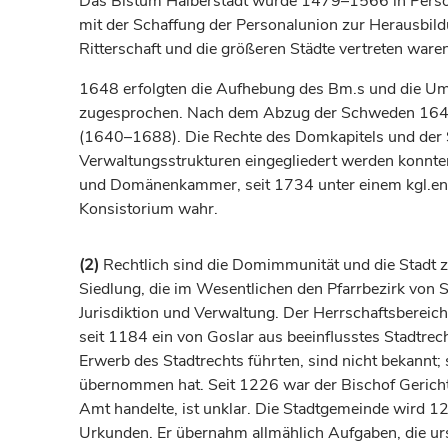
Das
Bistum
Halberstadt
wurde 1479–1566 in Pers
mit der Schaffung der Personalunion zur Herausbildun
Ritterschaft und die größeren Städte vertreten waren
1648 erfolgten die Aufhebung des Bm.s und die Um
zugesprochen. Nach dem Abzug der Schweden 1649
(1640–1688). Die Rechte des Domkapitels und der 
Verwaltungsstrukturen eingegliedert werden konnte
und Domänenkammer, seit 1734 unter einem kgl.en R
Konsistorium wahr.
(2)
Rechtlich sind die Domimmunität und die Stadt z
Siedlung, die im Wesentlichen den Pfarrbezirk von S
Jurisdiktion und Verwaltung. Der Herrschaftsbereich 
seit 1184 ein von Goslar aus beeinflusstes Stadtre
Erwerb des Stadtrechts führten, sind nicht bekannt
übernommen hat. Seit 1226 war der
Bischof
Gericht
Amt handelte, ist unklar. Die Stadtgemeinde wird 12
Urkunden. Er übernahm allmählich Aufgaben, die ur