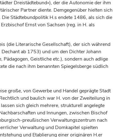
dter Dreistädtebund«), der die Autonomie der ihm
litärischer Partner diente. Demgegenüber hielten sich
 Die Städtebundpolitik H.s endete 1486, als sich die
r
Erzbischof
Ernst von Sachsen (reg. in H. als
 (die Literarische Gesellschaft), der sich während
Dechant ab 1753) und um den Dichter Johann
Pädagogen, Geistliche etc.), sondern auch adlige
tete die nach ihm benannten Spiegelsberge südlich
eise große, von Gewerbe und Handel geprägte Stadt
 Rechtlich und baulich war H. von der Zweiteilung in
ssen sich gleich mehrere, strukturell angelegte
, Nachbarschaften und Innungen, zwischen
Bischof
nburgisch-preußischen Verwaltungszentrum nach
rrlicher Verwaltung und Domkapitel spielten
Entstehung und Etablierung einer originären H.er