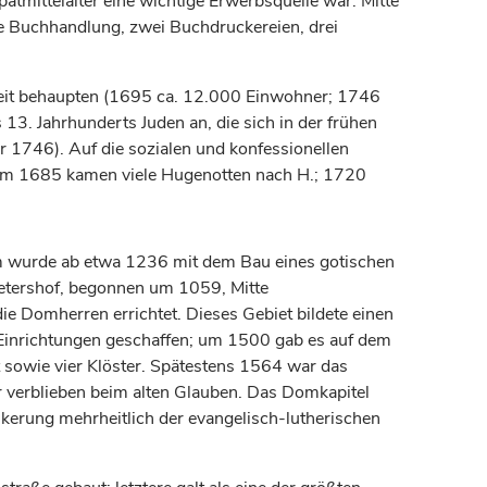
ätmittelalter eine wichtige Erwerbsquelle war. Mitte
ne Buchhandlung, zwei Buchdruckereien, drei
uzeit behaupten (1695 ca. 12.000 Einwohner; 1746
s 13.
Jahrhunderts
Juden an, die sich in der frühen
r 1746). Auf die sozialen und konfessionellen
am
1685 kamen viele Hugenotten nach H.; 1720
wurde ab etwa 1236 mit dem Bau eines gotischen
etershof, begonnen um 1059, Mitte
ie Domherren errichtet. Dieses Gebiet bildete einen
r Einrichtungen geschaffen; um 1500 gab es auf dem
t sowie vier Klöster. Spätestens 1564 war das
er verblieben beim alten Glauben. Das Domkapitel
kerung mehrheitlich der evangelisch-lutherischen