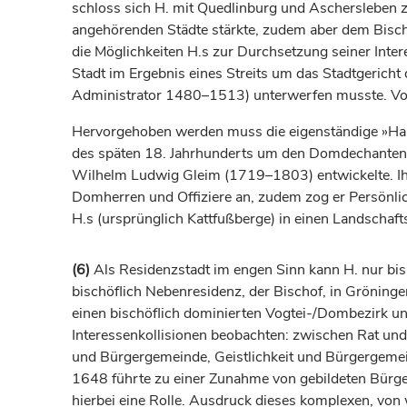
schloss sich H. mit
Quedlinburg
und Aschersleben z
angehörenden Städte stärkte, zudem aber dem
Bisc
die Möglichkeiten H.s zur Durchsetzung seiner Inte
Stadt im Ergebnis eines Streits um das Stadtgeric
Administrator 1480–1513) unterwerfen musste. Von
Hervorgehoben werden muss die eigenständige »Halbe
des späten 18.
Jahrhunderts
um den Domdechanten E
Wilhelm Ludwig Gleim (1719–1803) entwickelte. Ihm 
Domherren und Offiziere an, zudem zog er Persönlic
H.s (ursprünglich Kattfußberge) in einen Landschaf
(6)
Als Residenzstadt im engen Sinn kann H. nur bis
bischöflich
Nebenresidenz, der
Bischof
, in
Gröninge
einen
bischöflich
dominierten Vogtei-/Dombezirk und
Interessenkollisionen beobachten: zwischen Rat un
und Bürgergemeinde, Geistlichkeit und Bürgergeme
1648 führte zu einer Zunahme von gebildeten Bürge
hierbei eine Rolle. Ausdruck dieses komplexen, von 