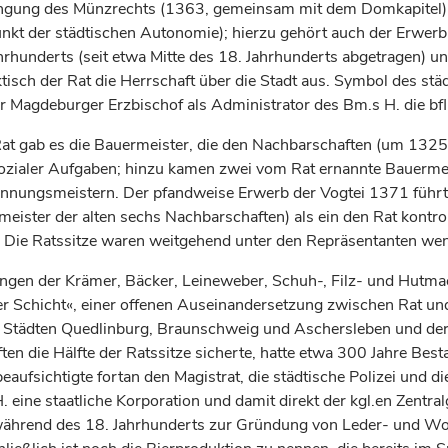
rlangung des Münzrechts (1363, gemeinsam mit dem Domkapitel)
nkt der städtischen Autonomie); hierzu gehört auch der Erwerb 
hrhunderts
(seit etwa Mitte des 18.
Jahrhunderts
abgetragen) un
tisch der Rat die Herrschaft über die Stadt aus. Symbol des st
der Magdeburger
Erzbischof
als Administrator des Bm.s H. die bf
t gab es die Bauermeister, die den Nachbarschaften (um 1325 
sozialer Aufgaben; hinzu kamen zwei vom Rat ernannte Bauermei
Innungsmeistern. Der pfandweise Erwerb der Vogtei 1371 führte
ister der alten sechs Nachbarschaften) als ein den Rat kontro
 Die Ratssitze waren weitgehend unter den Repräsentanten wenig
ungen der Krämer, Bäcker, Leineweber, Schuh-, Filz- und Hut
r Schicht«, einer offenen Auseinandersetzung zwischen Rat un
 Städten
Quedlinburg
,
Braunschweig
und Aschersleben und der
ten die Hälfte der Ratssitze sicherte, hatte etwa 300 Jahre Be
beaufsichtigte fortan den Magistrat, die städtische Polizei und d
ine staatliche Korporation und damit direkt der kgl.en Zentral
 während des 18.
Jahrhunderts
zur Gründung von Leder- und Wol