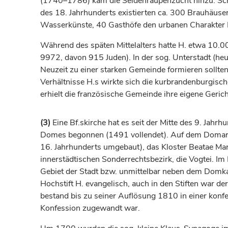
(1740–1786) kam die Seidenraupenzucht hinzu. Schlie
des 18.
Jahrhunderts
existierten ca. 300 Brauhäuser
Wasserkünste, 40 Gasthöfe den urbanen Charakter 
Während des späten Mittelalters hatte H. etwa 10.
9972, davon 915 Juden). In der sog. Unterstadt (heu
Neuzeit zu einer starken Gemeinde formieren sollten
Verhältnisse H.s wirkte sich die kurbrandenburgisch
erhielt die französische Gemeinde ihre eigene Gerich
(3)
Eine Bf.skirche hat es seit der Mitte des 9.
Jahrhu
Domes begonnen (1491 vollendet). Auf dem Domar
16.
Jahrhunderts
umgebaut), das Kloster Beatae Mari
innerstädtischen Sonderrechtsbezirk, die Vogtei. Im
Gebiet der Stadt bzw. unmittelbar neben dem Domkapi
Hochstift H. evangelisch, auch in den Stiften war d
bestand bis zu seiner Auflösung 1810 in einer kon
Konfession zugewandt war.