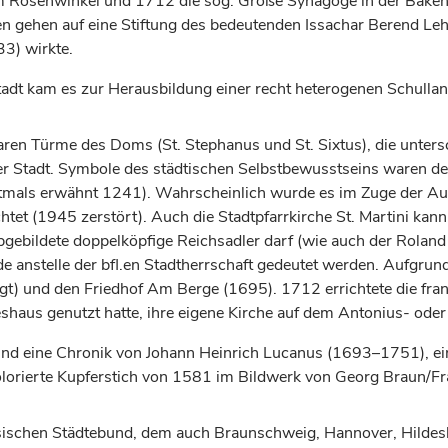
Rosenwinkel und 1712 die sog. Große Synagoge in der Bakenstra
gehen auf eine Stiftung des bedeutenden Issachar Berend Lehm
3) wirkte.
tadt kam es zur Herausbildung einer recht heterogenen Schullan
aren Türme des Doms (St. Stephanus und St. Sixtus), die unter
r Stadt. Symbole des städtischen Selbstbewusstseins waren de
rstmals erwähnt 1241). Wahrscheinlich wurde es im Zuge der
htet (1945 zerstört). Auch die Stadtpfarrkirche St. Martini kan
ebildete doppelköpfige Reichsadler darf (wie auch der Roland s
e anstelle der bfl.en Stadtherrschaft gedeutet werden. Aufgru
gt) und den Friedhof Am Berge (1695). 1712 errichtete die fran
haus genutzt hatte, ihre eigene Kirche auf dem Antonius- oder
 sind eine Chronik von Johann Heinrich Lucanus (1693–1751), 
kolorierte Kupferstich von 1581 im Bildwerk von Georg Braun/
hsischen Städtebund, dem auch
Braunschweig
,
Hannover
, Hilde