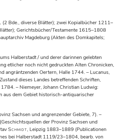
(2 Bde., diverse Blätter); zwei Kopialbücher 1211–
 Blätter); Gerichtsbücher/Testamente 1615–1808
hauptarchiv Magdeburg (Akten des Domkapitels;
ums Halberstadt / und derer darinnen gelebten
ng etlicher noch nicht gedruckten Alten Chronicken,
nd angräntzenden Oertern, Halle 1744. – Lucanus,
Zustand dieses Landes betreffenden Schriften,
t 1784. – Niemeyer, Johann Christian Ludwig:
n aus dem Gebiet historisch-antiquarischer
ovinz Sachsen und angrenzender Gebiete, 7). –
 (Geschichtsquellen der Provinz Sachsen und
stav
Schmidt
, Leipzig 1883–1889 (Publicationen
nnes bei Halberstadt 1119/23–1804, bearb. von