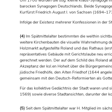
Um 1700 wurden die sog. kleine Klaus-Synagoge im 
barocken Synagogen Deutschlands. Beide Synagogen 
Kurfürst
Friedrich August I. von Sachsen (1694–173
Infolge der Existenz mehrerer Konfessionen in der S
(4)
Im Spätmittelalter bestimmten die weithin sichtb
weitere Kirchenbauten die visuelle Wahrnehmung de
Holzmarkt aufgestellte Roland und das Rathaus (e
repräsentatives Gebäude mit Gerichtslaube neu erric
gerechnet werden. Der auf dem Schild des Roland abg
Akzeptanz der ksl.en Hoheit über die Bürgergemeind
jüdische Friedhöfe, den Alten Friedhof (1644 angele
gemeinsam mit den Deutsch-Reformierten als Gottes
Für das kollektive Gedächtnis der Stadt waren und
1569) sowie diverse Stadtansichten, darunter der 
(5)
Seit dem Spätmittelalter war H. Mitglied im säc