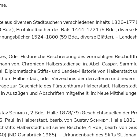
me.
ke aus diversen Stadtbüchern verschiedenen Inhalts 1326–1771 
 Bde.); Protokollbücher des Rats 1444–1721 (5 Bde., diverse
chnungsbücher 1524–1800 (59 Bde., diverse Blätter). – Landes
ses, Oder Historische Beschreibung des vormahligen Bischoffth
hann von: Chronicon Halberstadiense, in: Abel, Caspar: Sammlu
 Diplomatische Stifts- und Landes-Historie von Halberstadt u
thum Halberstadt, oder Verzeichnis der den älteren und neuern 
räge zur Geschichte des Fürstenthums Halberstadt, Halberstad
in Auszügen und Abschriften mitgetheilt, in: Neue Mittheilunge
stav
Schmidt
, 2 Bde., Halle 1878/79 (Geschichtsquellen der Pr
S. Pauli in Halberstadt, bearb. von Gustav
Schmidt
, Halle 1881
stifts Halberstadt und seiner Bischöfe, 4 Bde., bearb. von Gu
, 40) (ND Osnabrück 1965). – Urkundenbuch des Stifts St. Joha