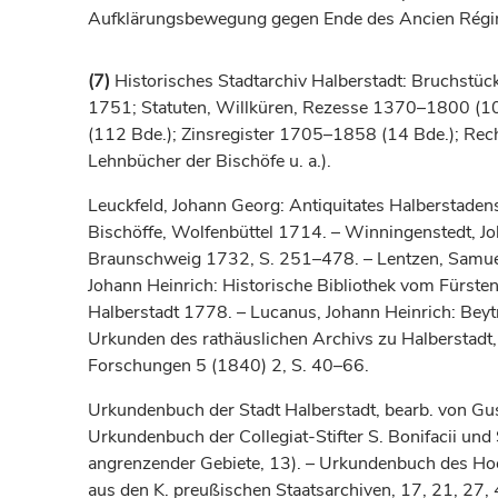
Aufklärungsbewegung gegen Ende des Ancien Régi
(7)
Historisches Stadtarchiv Halberstadt: Bruchstüc
1751; Statuten, Willküren, Rezesse 1370–1800 (10
(112 Bde.); Zinsregister 1705–1858 (14 Bde.); Re
Lehnbücher der Bischöfe u. a.).
Leuckfeld, Johann Georg: Antiquitates Halberstaden
Bischöffe, Wolfenbüttel 1714. – Winningenstedt, Jo
Braunschweig 1732, S. 251–478. – Lentzen, Samuel:
Johann Heinrich: Historische Bibliothek vom Fürsten
Halberstadt 1778. – Lucanus, Johann Heinrich: Beyt
Urkunden des rathäuslichen Archivs zu Halberstadt, 
Forschungen 5 (1840) 2, S. 40–66.
Urkundenbuch der Stadt Halberstadt, bearb. von Gu
Urkundenbuch der Collegiat-Stifter S. Bonifacii und 
angrenzender Gebiete, 13). – Urkundenbuch des Hoch
aus den K. preußischen Staatsarchiven, 17, 21, 27