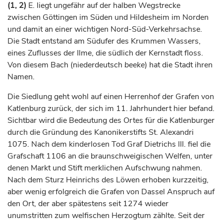
(1, 2)
E. liegt ungefähr auf der halben Wegstrecke
zwischen
Göttingen
im Süden und Hildesheim im Norden
und damit an einer wichtigen Nord-Süd-Verkehrsachse.
Die Stadt entstand am Südufer des Krummen Wassers,
eines Zuflusses der Ilme, die südlich der Kernstadt floss.
Von diesem Bach (niederdeutsch
beeke
) hat die Stadt ihren
Namen.
Die Siedlung geht wohl auf einen Herrenhof der
Grafen
von
Katlenburg zurück, der sich im 11.
Jahrhundert
hier befand.
Sichtbar wird die Bedeutung des Ortes für die Katlenburger
durch die Gründung des Kanonikerstifts St. Alexandri
1075. Nach dem kinderlosen Tod
Graf
Dietrichs III. fiel die
Grafschaft
1106 an die braunschweigischen Welfen, unter
denen Markt und Stift merklichen Aufschwung nahmen.
Nach dem Sturz Heinrichs des Löwen erhoben kurzzeitig,
aber wenig erfolgreich die
Grafen
von Dassel Anspruch auf
den Ort, der aber spätestens seit 1274 wieder
unumstritten zum welfischen
Herzogtum
zählte. Seit der