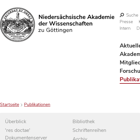
Suche
Presse
Intern
D
Suchen
Aktuell
Akadem
Mitglie
Forsch
Publika
Startseite
Publikationen
Überblick
Bibliothek
'res doctae'
Schriftenreihen
Dokumentenserver
Archiv