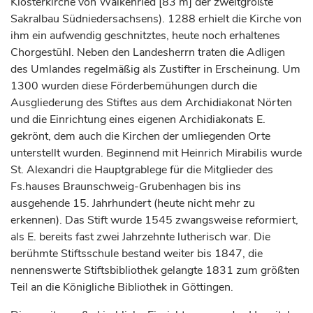
Klosterkirche von Walkenried [83 m] der zweitgrößte
Sakralbau Südniedersachsens). 1288 erhielt die Kirche von
ihm ein aufwendig geschnitztes, heute noch erhaltenes
Chorgestühl. Neben den Landesherrn traten die Adligen
des Umlandes regelmäßig als Zustifter in Erscheinung. Um
1300 wurden diese Förderbemühungen durch die
Ausgliederung des Stiftes aus dem Archidiakonat Nörten
und die Einrichtung eines eigenen Archidiakonats E.
gekrönt, dem auch die Kirchen der umliegenden Orte
unterstellt wurden. Beginnend mit Heinrich Mirabilis wurde
St. Alexandri die Hauptgrablege für die Mitglieder des
Fs.hauses Braunschweig-Grubenhagen bis ins
ausgehende 15.
Jahrhundert
(heute nicht mehr zu
erkennen). Das Stift wurde 1545 zwangsweise reformiert,
als E. bereits fast zwei Jahrzehnte lutherisch war. Die
berühmte Stiftsschule bestand weiter bis 1847, die
nennenswerte Stiftsbibliothek gelangte 1831 zum größten
Teil an die Königliche Bibliothek in Göttingen.