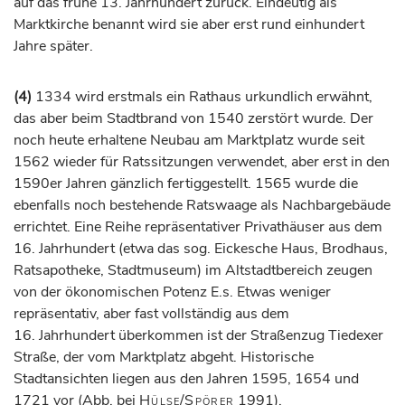
auf das frühe 13.
Jahrhundert
zurück. Eindeutig als
Marktkirche benannt wird sie aber erst rund einhundert
Jahre später.
(4)
1334 wird erstmals ein Rathaus urkundlich erwähnt,
das aber beim Stadtbrand von 1540 zerstört wurde. Der
noch heute erhaltene Neubau am Marktplatz wurde seit
1562 wieder für Ratssitzungen verwendet, aber erst in den
1590er Jahren gänzlich fertiggestellt. 1565 wurde die
ebenfalls noch bestehende Ratswaage als Nachbargebäude
errichtet. Eine Reihe repräsentativer Privathäuser aus dem
16.
Jahrhundert
(etwa das sog. Eickesche Haus, Brodhaus,
Ratsapotheke, Stadtmuseum) im Altstadtbereich zeugen
von der ökonomischen Potenz E.s. Etwas weniger
repräsentativ, aber fast vollständig aus dem
16.
Jahrhundert
überkommen ist der Straßenzug Tiedexer
Straße, der vom Marktplatz abgeht. Historische
Stadtansichten liegen aus den Jahren 1595, 1654 und
1721 vor (Abb. bei
Hülse
/
Spörer
1991).