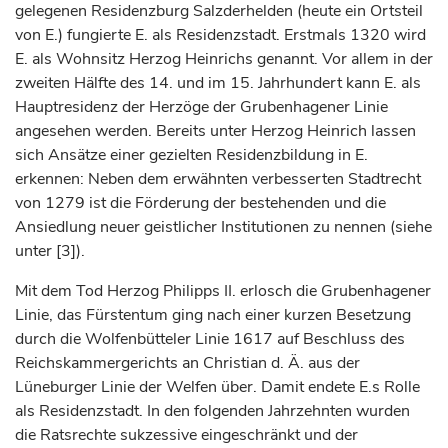
gelegenen Residenzburg
Salzderhelden
(heute ein Ortsteil
von E.) fungierte E. als Residenzstadt. Erstmals 1320 wird
E. als Wohnsitz
Herzog
Heinrichs genannt. Vor allem in der
zweiten Hälfte des 14. und im 15.
Jahrhundert
kann E. als
Hauptresidenz der
Herzöge
der Grubenhagener Linie
angesehen werden. Bereits unter
Herzog
Heinrich lassen
sich Ansätze einer gezielten Residenzbildung in E.
erkennen: Neben dem erwähnten verbesserten Stadtrecht
von 1279 ist die Förderung der bestehenden und die
Ansiedlung neuer geistlicher Institutionen zu nennen (siehe
unter [3]).
Mit dem Tod
Herzog
Philipps II. erlosch die Grubenhagener
Linie, das
Fürstentum
ging nach einer kurzen Besetzung
durch die Wolfenbütteler Linie 1617 auf Beschluss des
Reichskammergerichts an Christian d. Ä. aus der
Lüneburger Linie der Welfen über. Damit endete E.s Rolle
als Residenzstadt. In den folgenden Jahrzehnten wurden
die Ratsrechte sukzessive eingeschränkt und der