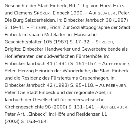
Geschichte der Stadt Einbeck, Bd. 1, hg. von Horst
Hülse
und Clemens
Spörer
, Einbeck 1990. –
Aufgebauer
, Peter:
Die Burg Salzderhelden, in: Einbecker Jahrbuch 38 (1987)
S. 19–41. –
Plümer
, Erich: Zur Sozialtopographie der Stadt
Einbeck im späten Mittelalter, in: Hansische
Geschichtsblätter 105 (1987) S. 17–32. –
Streich
,
Brigitte: Einbecker Handwerker und Gewerbetreibende als
Hoflieferanten der südwelfischen Fürstenhöfe, in:
Einbecker Jahrbuch 41 (1991) S. 151–157. –
Aufgebauer
,
Peter: Herzog Heinrich der Wunderliche, die Stadt Einbeck
und die Residenz des Fürstentums Grubenhagen, in:
Einbecker Jahrbuch 42 (1993) S. 95–118. –
Aufgebauer
,
Peter: Die Stadt Einbeck und der regionale Adel, in:
Jahrbuch der Gesellschaft für niedersächsische
Kirchengeschichte 98 (2000) S. 131–141. –
Aufgebauer
,
Peter Art. „Einbeck“, in: Höfe und Residenzen I,1
(2003),S. 163–164.