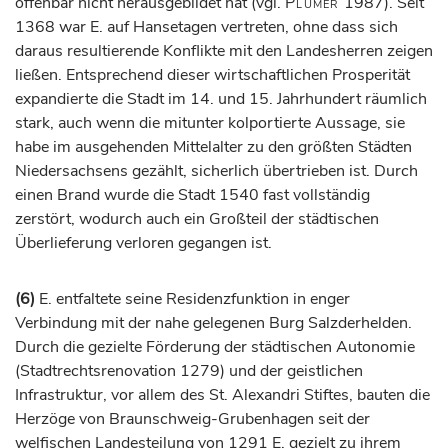
offenbar nicht herausgebildet hat (vgl.
Plümer
1987). Seit
1368 war E. auf Hansetagen vertreten, ohne dass sich
daraus resultierende Konflikte mit den Landesherren zeigen
ließen. Entsprechend dieser wirtschaftlichen Prosperität
expandierte die Stadt im 14. und 15.
Jahrhundert
räumlich
stark, auch wenn die mitunter kolportierte Aussage, sie
habe im ausgehenden Mittelalter zu den größten Städten
Niedersachsens gezählt, sicherlich übertrieben ist. Durch
einen Brand wurde die Stadt 1540 fast vollständig
zerstört, wodurch auch ein Großteil der städtischen
Überlieferung verloren gegangen ist.
(6)
E. entfaltete seine Residenzfunktion in enger
Verbindung mit der nahe gelegenen Burg
Salzderhelden
.
Durch die gezielte Förderung der städtischen Autonomie
(Stadtrechtsrenovation 1279) und der geistlichen
Infrastruktur, vor allem des St. Alexandri Stiftes, bauten die
Herzöge
von Braunschweig-Grubenhagen seit der
welfischen Landesteilung von 1291 E. gezielt zu ihrem