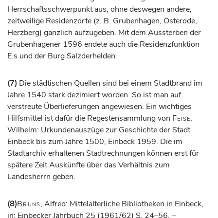
Herrschaftsschwerpunkt aus, ohne deswegen andere,
zeitweilige Residenzorte (z. B. Grubenhagen,
Osterode
,
Herzberg) gänzlich aufzugeben. Mit dem Aussterben der
Grubenhagener 1596 endete auch die Residenzfunktion
E.s und der Burg Salzderhelden.
(7)
Die städtischen Quellen sind bei einem Stadtbrand im
Jahre 1540 stark dezimiert worden. So ist man auf
verstreute Überlieferungen angewiesen. Ein wichtiges
Hilfsmittel ist dafür die Regestensammlung von
Feise
,
Wilhelm: Urkundenauszüge zur Geschichte der Stadt
Einbeck bis zum Jahre 1500, Einbeck 1959. Die im
Stadtarchiv erhaltenen Stadtrechnungen können erst für
spätere Zeit Auskünfte über das Verhältnis zum
Landesherrn geben.
(8)
Bruns
, Alfred: Mittelalterliche Bibliotheken in Einbeck,
in: Einbecker Jahrbuch 25 (1961/62) S. 24–56. –