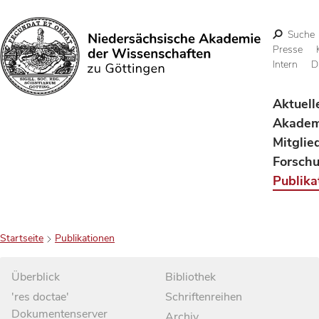
Suche
Presse
Intern
D
Suchen
Aktuell
Akadem
Mitglie
Forsch
Publika
Startseite
Publikationen
Überblick
Bibliothek
'res doctae'
Schriftenreihen
Dokumentenserver
Archiv