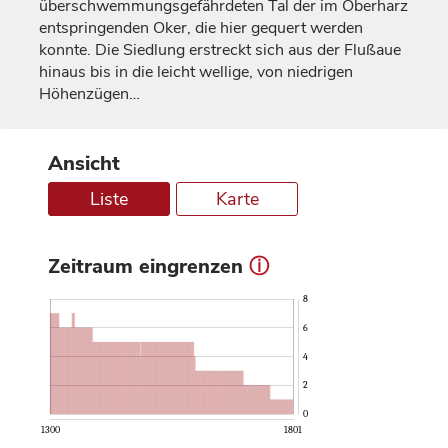
überschwemmungsgefährdeten Tal der im Oberharz
entspringenden Oker, die hier gequert werden
konnte. Die Siedlung erstreckt sich aus der Flußaue
hinaus bis in die leicht wellige, von niedrigen
Höhenzügen…
Ansicht
Liste
Karte
Zeitraum eingrenzen
ⓘ
8
6
4
2
0
1300
1801