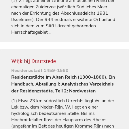
(1)
V. liegt auf einer Anhöhe am östlichen Rand der
ehemaligen Zuiderzee (wörtlich Südliches Meer,
nach der Errichtung des Abschlussdeichs 1931
IJsselmeer). Der 944 erstmals erwähnte Ort befand
sich in dem zum Stift
Utrecht
gehörenden
Herrschaftsgebiet…
Wijk bij Duurstede
Residenzstadt
1459-1580
Residenzstädte im Alten Reich (1300-1800). Ein
Handbuch. Abteilung I: Analytisches Verzeichnis
der Residenzstädte. Teil 2: Nordwesten
(1)
Etwa 23 km südöstlich Utrechts liegt W. an der
Lek bzw. dem Neder-Rijn. W. liegt an einer
hydrologisch bedeutsamen Stelle. Bis ins
Hochmittelalter floss der Hauptarm des Rheins
(ungefähr im Bett des heutigen Kromme Rijn) nach