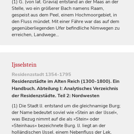
(1)
G. (von lat. Gravia) entstand an der Maas an der
Stelle, wo ein größerer Bach namens Raam,
gespeist aus dem Peel, einem Hochmoorgebiet, in
den Fluss mündet. Mit einer Fähre war das auf dem
gegenüberliegenden Ufer befindliche
Nimwegen
zu
erreichen, Landwege…
Ijsselstein
Residenzstadt
1354-1795
Residenzstädte im Alten Reich (1300-1800). Ein
Handbuch. Abteilung I: Analytisches Verzeichnis
der Residenzstädte. Teil 2: Nordwesten
(1)
Die Stadt IJ. entstand um die gleichnamige Burg;
der Name bedeutet soviel wie »Stein an der IJssel«,
was Bezug nimmt auf die als »Stein« oder
»Steinhaus« bezeichnete Burg. IJ. liegt an der
holländischen IJssel, einem Nebenfluss der Lek,