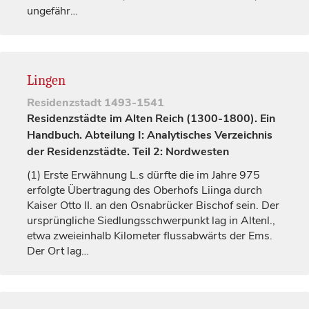
ungefähr…
Lingen
Residenzstadt
1493-1541
Residenzstädte im Alten Reich (1300-1800). Ein
Handbuch. Abteilung I: Analytisches Verzeichnis
der Residenzstädte. Teil 2: Nordwesten
(1)
Erste Erwähnung L.s dürfte die im Jahre 975
erfolgte Übertragung des Oberhofs
Liinga
durch
Kaiser
Otto II. an den Osnabrücker
Bischof
sein. Der
ursprüngliche Siedlungsschwerpunkt lag in Altenl.,
etwa zweieinhalb Kilometer flussabwärts der
Ems
.
Der Ort lag…