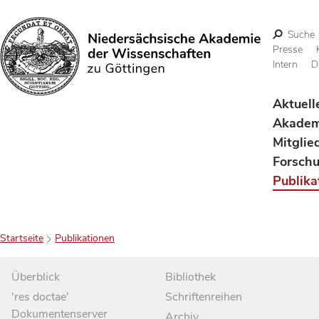
Suche
Presse
Intern
D
Suchen
Aktuell
Akadem
Mitglie
Forsch
Publika
Startseite
Publikationen
Überblick
Bibliothek
'res doctae'
Schriftenreihen
Dokumentenserver
Archiv