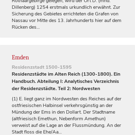
Rothaargebirge gelegen, wird der Ort D. (mhd.
Dillenberg
) 1254 erstmals urkundlich erwähnt. Zur
Sicherung des Gebietes errichteten die
Grafen
von
Nassau
vor Mitte des 13.
Jahrhunderts
hier auf dem
Rücken des…
Emden
Residenzstadt
1500-1595
Residenzstädte im Alten Reich (1300-1800). Ein
Handbuch. Abteilung I: Analytisches Verzeichnis
der Residenzstädte. Teil 2: Nordwesten
(1)
E. liegt ganz im Nordwesten des Reiches auf der
ostfriesischen Halbinsel verkehrsgünstig an der
Mündung der
Ems
in den Dollart. Der Stadtname
(altfriesisch Emethun, Nebenform Amethun)
verweist auf die Lage an der Flussmündung. An der
Stadt floss die Ehe/Aa…