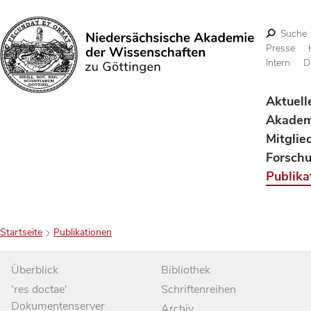
Suche
Presse
Intern
D
Suchen
Aktuell
Akadem
Mitglie
Forsch
Publika
Startseite
Publikationen
Überblick
Bibliothek
'res doctae'
Schriftenreihen
Dokumentenserver
Archiv