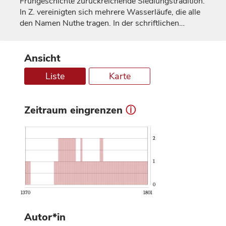
Frühgeschichte zurückreichende Siedlungstradition.
In Z. vereinigten sich mehrere Wasserläufe, die alle
den Namen Nuthe tragen. In der schriftlichen…
Ansicht
Liste
Karte
Zeitraum eingrenzen
ⓘ
2
1
0
1370
1801
Autor*in