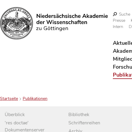
Suche
Presse
Intern
D
Suchen
Aktuell
Akadem
Mitglie
Forsch
Publika
Startseite
Publikationen
Überblick
Bibliothek
'res doctae'
Schriftenreihen
Dokumentenserver
Archiv