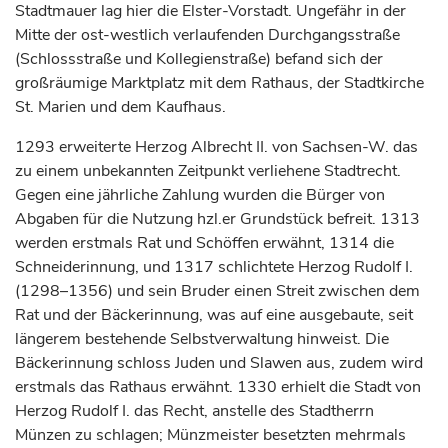
Stadtmauer lag hier die Elster-Vorstadt. Ungefähr in der
Mitte der ost-westlich verlaufenden Durchgangsstraße
(Schlossstraße und Kollegienstraße) befand sich der
großräumige Marktplatz mit dem Rathaus, der Stadtkirche
St. Marien und dem Kaufhaus.
1293 erweiterte
Herzog
Albrecht II. von Sachsen-W. das
zu einem unbekannten Zeitpunkt verliehene Stadtrecht.
Gegen eine jährliche Zahlung wurden die Bürger von
Abgaben für die Nutzung hzl.er Grundstück befreit. 1313
werden erstmals Rat und Schöffen erwähnt, 1314 die
Schneiderinnung, und 1317 schlichtete
Herzog
Rudolf I.
(1298–1356) und sein Bruder einen Streit zwischen dem
Rat und der Bäckerinnung, was auf eine ausgebaute, seit
längerem bestehende Selbstverwaltung hinweist. Die
Bäckerinnung schloss Juden und Slawen aus, zudem wird
erstmals das Rathaus erwähnt. 1330 erhielt die Stadt von
Herzog
Rudolf I. das Recht, anstelle des Stadtherrn
Münzen zu schlagen; Münzmeister besetzten mehrmals