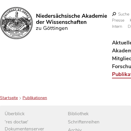
Suche
Presse
Intern
D
Suchen
Aktuell
Akadem
Mitglie
Forsch
Publika
Startseite
Publikationen
Überblick
Bibliothek
'res doctae'
Schriftenreihen
Dokumentenserver
Archiv