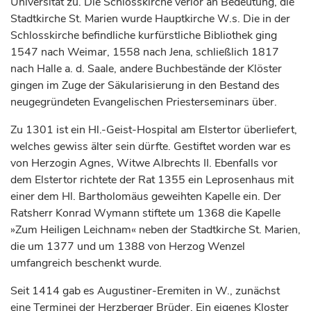
Universität zu. Die Schlosskirche verlor an Bedeutung, die
Stadtkirche St. Marien wurde Hauptkirche W.s. Die in der
Schlosskirche befindliche
kurfürstliche
Bibliothek ging
1547 nach
Weimar
, 1558 nach
Jena
, schließlich 1817
nach
Halle
a. d. Saale, andere Buchbestände der Klöster
gingen im Zuge der Säkularisierung in den Bestand des
neugegründeten Evangelischen Priesterseminars über.
Zu 1301 ist ein Hl.-Geist-Hospital am Elstertor überliefert,
welches gewiss älter sein dürfte. Gestiftet worden war es
von
Herzogin
Agnes, Witwe Albrechts II. Ebenfalls vor
dem Elstertor richtete der Rat 1355 ein Leprosenhaus mit
einer dem Hl. Bartholomäus geweihten Kapelle ein. Der
Ratsherr Konrad Wymann stiftete um 1368 die Kapelle
»Zum Heiligen Leichnam« neben der Stadtkirche St. Marien,
die um 1377 und um 1388 von
Herzog
Wenzel
umfangreich beschenkt wurde.
Seit 1414 gab es Augustiner-Eremiten in W., zunächst
eine Terminei der Herzberger Brüder. Ein eigenes Kloster