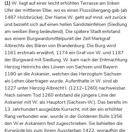
(1)
W. liegt auf einer leicht erhöhten Terrasse am linken
Ufer der mittleren Elbe, wo es einen Flussübergang gab (ab
1487 Holzbrücke). Der Name W. geht auf mnd.
wit
zurück
und bezieht sich auf einen hellen Sandsteinfelsen (Siedlung
am weißen Berg bedeutend). Die spätere Stadt entstand
aus einem Burgwardsmittelpunkt der Zeit
Markgraf
Albrechts des Bären von Brandenburg. Die Burg wird
1161 erstmals erwähnt, 1174 ein
Graf
von W. und 1187
der Burgward mit Siedlung. W. kam nach der Entmachtung
Herzog
Heinrichs des Löwen von Sachsen und Bayern
1180 an die Askanier, welchen das
Herzogtum
Sachsen
als Lehen übertragen wurde. Aufenthalte in W. sind ab
1227 unter
Herzog
Albrecht I. (1212–1260) nachweisbar.
Nach seinem Tod 1260 entstand die jüngere Linie der
Askanier mit W. als Hauptort (Sachsen-W.). Das bereits im
13.
Jahrhundert
ausgeübte Kurrecht, mit der ein erhöhter
Rang verbunden war, wurde in der Goldenen Bulle 1356
den W.er Askaniern fest zugeschrieben. Sie behielten die
Kurwürde bis zum ihrem Aussterben 1422, woraufhin die