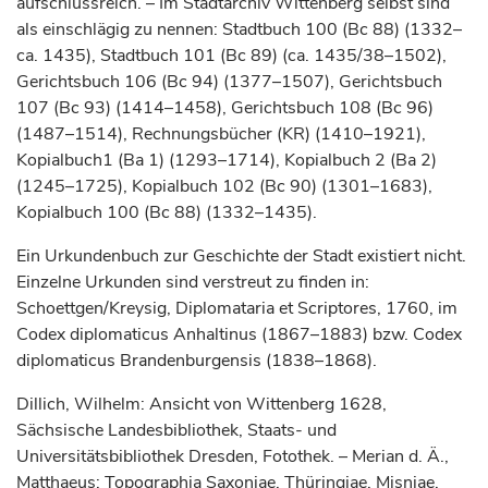
aufschlussreich. – Im Stadtarchiv Wittenberg selbst sind
als einschlägig zu nennen: Stadtbuch 100 (Bc 88) (1332–
ca. 1435), Stadtbuch 101 (Bc 89) (ca. 1435/38–1502),
Gerichtsbuch 106 (Bc 94) (1377–1507), Gerichtsbuch
107 (Bc 93) (1414–1458), Gerichtsbuch 108 (Bc 96)
(1487–1514), Rechnungsbücher (KR) (1410–1921),
Kopialbuch1 (Ba 1) (1293–1714), Kopialbuch 2 (Ba 2)
(1245–1725), Kopialbuch 102 (Bc 90) (1301–1683),
Kopialbuch 100 (Bc 88) (1332–1435).
Ein Urkundenbuch zur Geschichte der Stadt existiert nicht.
Einzelne Urkunden sind verstreut zu finden in:
Schoettgen/Kreysig, Diplomataria et Scriptores, 1760, im
Codex diplomaticus Anhaltinus (1867–1883) bzw. Codex
diplomaticus Brandenburgensis (1838–1868).
Dillich, Wilhelm: Ansicht von Wittenberg 1628,
Sächsische Landesbibliothek, Staats- und
Universitätsbibliothek Dresden, Fotothek. – Merian d. Ä.,
Matthaeus: Topographia Saxoniae, Thüringiae, Misniae,