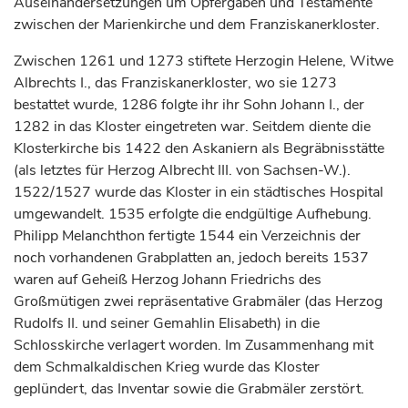
Auseinandersetzungen um Opfergaben und Testamente
zwischen der Marienkirche und dem Franziskanerkloster.
Zwischen 1261 und 1273 stiftete
Herzogin
Helene, Witwe
Albrechts I., das Franziskanerkloster, wo sie 1273
bestattet wurde, 1286 folgte ihr ihr Sohn Johann I., der
1282 in das Kloster eingetreten war. Seitdem diente die
Klosterkirche bis 1422 den Askaniern als Begräbnisstätte
(als letztes für
Herzog
Albrecht III. von Sachsen-W.).
1522/1527 wurde das Kloster in ein städtisches Hospital
umgewandelt. 1535 erfolgte die endgültige Aufhebung.
Philipp Melanchthon fertigte 1544 ein Verzeichnis der
noch vorhandenen Grabplatten an, jedoch bereits 1537
waren auf Geheiß
Herzog
Johann Friedrichs des
Großmütigen zwei repräsentative Grabmäler (das
Herzog
Rudolfs II. und seiner Gemahlin Elisabeth) in die
Schlosskirche verlagert worden. Im Zusammenhang mit
dem Schmalkaldischen Krieg wurde das Kloster
geplündert, das Inventar sowie die Grabmäler zerstört.