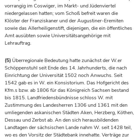
vorrangig im Coswiger, im Markt- und Jüdenviertel
niedergelassen hatten; vom Schoß befreit waren die
Klöster der Franziskaner und der Augustiner-Eremiten
sowie das Allerheiligenstift, diejenigen, die ein öffentliches
Amt ausübten sowie Universitätsangehörige mit
Lehrauftrag.
(5)
Überregionale Bedeutung hatte zunächst der W.er
Schöppenstuhl seit Ende des 14.
Jahrhunderts
, die nach
Einrichtung der Universität 1502 noch Anwuchs. Seit
1542 gab es in W. ein Konsistorium. Das Hofgericht des
Kfm.s bzw. ab 1806 für das
Königreich
Sachsen bestand
bis 1815. Landfriedensbündnisse schloss W. mit
Zustimmung des Landesherren 1306 und 1361 mit den
umliegenden askanischen Städten Aken,
Herzberg
,
Köthen
,
Dessau
und
Zerbst
ab. An den sich herausbildenden
Landtagen der sächsischen Lande nahm W. seit 1428 teil,
wo es den Vorsitz der Städtebank innehatte. Verträge zur