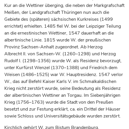
Kur an die Wettiner überging, die neben der
Markgrafschaft
Meißen
, der
Landgrafschaft
Thüringen nun auch die
Gebiete des (späteren) sächsischen Kurkreises (1499
errichtet) erhielten. 1485 fiel W. bei der Leipziger Teilung
an die ernestinischen Wettiner, 1547 dauerhaft an die
albertinische Linie. 1815 wurde W. der preußischen
Provinz Sachsen-Anhalt zugeordnet. Ab
Herzog
Albrecht II. von Sachsen-W. (1260–1298) und
Herzog
Rudolf I. (1298–1356) wurde W. als Residenz bevorzugt,
unter
Kurfürst
Wenzel (1370–1388) und Friedrich dem
Weisen (1486–1525) war W. Hauptresidenz. 1547 verlor
W., das auf Befehl
Kaiser
Karls V. im Schmalkaldischen
Krieg nicht zerstört wurde, seine Bedeutung als Residenz
der albertinischen Wettiner an
Torgau
. Im Siebenjährigen
Krieg (1756–1763) wurde die Stadt von den Preußen
besetzt und zur Festung erklärt, ca. ein Drittel der Häuser
sowie Schloss und Universitätsgebäude wurden zerstört.
Kirchlich gehört W. zum
Bistum
Brandenburg.