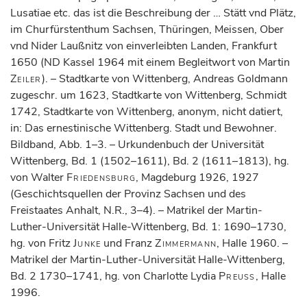
Lusatiae etc. das ist die Beschreibung der … Stätt vnd Plätz,
im Churfürstenthum Sachsen, Thüringen, Meissen, Ober
vnd Nider Laußnitz von einverleibten Landen, Frankfurt
1650 (ND Kassel 1964 mit einem Begleitwort von Martin
Zeiler
). – Stadtkarte von Wittenberg, Andreas Goldmann
zugeschr. um 1623, Stadtkarte von Wittenberg, Schmidt
1742, Stadtkarte von Wittenberg, anonym, nicht datiert,
in: Das ernestinische Wittenberg. Stadt und Bewohner.
Bildband, Abb. 1–3. – Urkundenbuch der Universität
Wittenberg, Bd. 1 (1502–1611), Bd. 2 (1611–1813), hg.
von Walter
Friedensburg
, Magdeburg 1926, 1927
(Geschichtsquellen der Provinz Sachsen und des
Freistaates Anhalt, N.R., 3–4). – Matrikel der Martin-
Luther-Universität Halle-Wittenberg, Bd. 1: 1690–1730,
hg. von Fritz
Junke
und Franz
Zimmermann
, Halle 1960. –
Matrikel der Martin-Luther-Universität Halle-Wittenberg,
Bd. 2 1730–1741, hg. von Charlotte Lydia
Preuss
, Halle
1996.