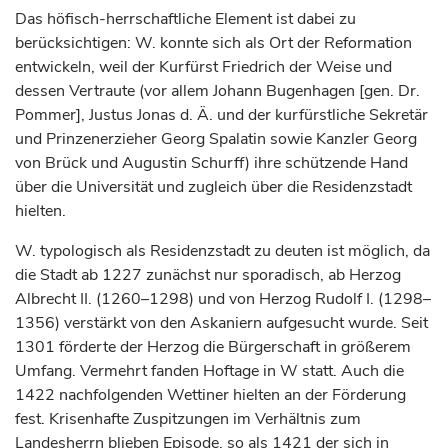
Das höfisch-herrschaftliche Element ist dabei zu
berücksichtigen: W. konnte sich als Ort der Reformation
entwickeln, weil der
Kurfürst
Friedrich der Weise und
dessen Vertraute (vor allem Johann Bugenhagen [gen. Dr.
Pommer], Justus Jonas d. Ä. und der
kurfürstliche
Sekretär
und Prinzenerzieher Georg Spalatin sowie Kanzler Georg
von Brück und Augustin Schurff) ihre schützende Hand
über die Universität und zugleich über die Residenzstadt
hielten.
W. typologisch als Residenzstadt zu deuten ist möglich, da
die Stadt ab 1227 zunächst nur sporadisch, ab
Herzog
Albrecht II. (1260–1298) und von
Herzog
Rudolf I. (1298–
1356) verstärkt von den Askaniern aufgesucht wurde. Seit
1301 förderte der
Herzog
die Bürgerschaft in größerem
Umfang. Vermehrt fanden Hoftage in W statt. Auch die
1422 nachfolgenden Wettiner hielten an der Förderung
fest. Krisenhafte Zuspitzungen im Verhältnis zum
Landesherrn blieben Episode, so als 1421 der sich in