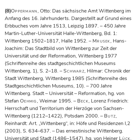
(8)
Oppermann
, Otto: Das sächsische Amt Wittenberg im
Anfang des 16. Jahrhunderts. Dargestellt auf Grund eines
Erbbuches vom Jahre 1513, Leipzig 1897. – 450 Jahre
Martin-Luther-Universität Halle-Wittenberg, Bd. 1:
Wittenberg 1502–1817, Halle 1952. –
Mrusek
, Hans-
Joachim: Das Stadtbild von Wittenberg zur Zeit der
Universität und der Reformation, Wittenberg 1977
(Schriftenreihe des stadtgeschichtlichen Museums
Wittenberg, 1), S. 2–18. –
Schwarz
, Hilmar: Chronik der
Stadt Wittenberg, Wittenberg 1985 (Schriftenreihe des
Stadtgeschichtlichen Museums, 10). – 700 Jahre
Wittenberg. Stadt – Universität – Reformation, hg. von
Stefan
Oehmig
, Weimar 1995. –
Beck
, Lorenz Friedrich:
Herrschaft und Territorium der Herzöge von Sachsen-
Wittenberg (1212–1422), Potsdam 2000. –
Butz
,
Reinhardt: Art. „Wittenberg“, in: Höfe und Residenzen I,2
(2003), S. 634–637. – Das ernestinische Wittenberg.
Universität und Stadt (1486–1547), hg. von Heiner
Lück
,