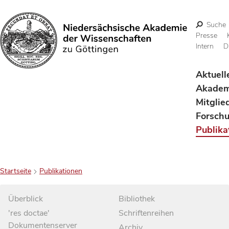
Suche
Presse
Intern
D
Suchen
Aktuell
Akadem
Mitglie
Forsch
Publika
Startseite
Publikationen
Überblick
Bibliothek
'res doctae'
Schriftenreihen
Dokumentenserver
Archiv