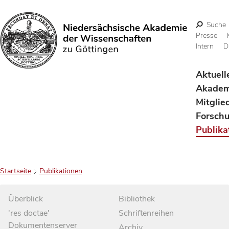
Suche
Presse
Intern
D
Suchen
Aktuell
Akadem
Mitglie
Forsch
Publika
Startseite
Publikationen
Überblick
Bibliothek
'res doctae'
Schriftenreihen
Dokumentenserver
Archiv