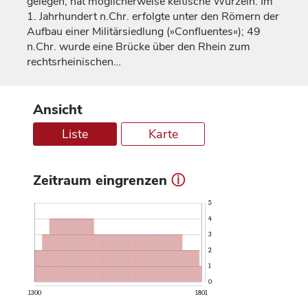
gelegen, hat möglicherweise keltische Wurzeln. Im
1.
Jahrhundert
n.Chr. erfolgte unter den Römern der
Aufbau einer Militärsiedlung (»Confluentes«); 49
n.Chr. wurde eine Brücke über den Rhein zum
rechtsrheinischen…
Ansicht
Liste
Karte
Zeitraum eingrenzen
ⓘ
5
4
3
2
1
0
1300
1801