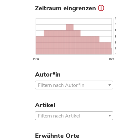
Zeitraum eingrenzen
ⓘ
6
5
4
3
2
1
0
1300
1801
Autor*in
Filtern nach Autor*in
Artikel
Filtern nach Artikel
Erwähnte Orte