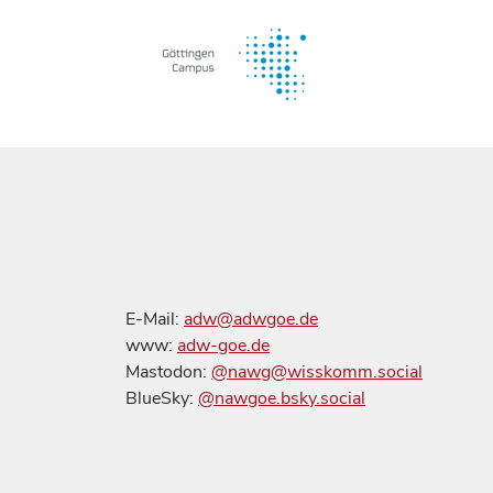
E-Mail:
adw@adwgoe.de
www:
adw-goe.de
Mastodon:
@nawg@wisskomm.social
BlueSky:
@nawgoe.bsky.social