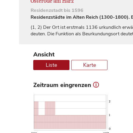
Osterode am Harz
Residenzstadt
bis 1596
Residenzstädte im Alten Reich (1300-1800). Ei
(1, 2)
Der Ort ist erstmals 1136 urkundlich erwä
deuten. Die Funktion als Beurkundungsort deutet
Ansicht
Liste
Karte
Zeitraum eingrenzen
ⓘ
2
1
0