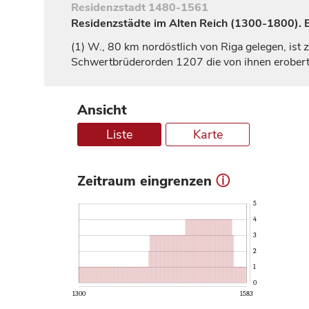
Residenzstadt
1480-1561
Residenzstädte im Alten Reich (1300-1800). Ei
(1)
W., 80 km nordöstlich von
Riga
gelegen, ist 
Schwertbrüderorden 1207 die von ihnen eroberten 
Ansicht
Liste
Karte
Zeitraum eingrenzen
ⓘ
5
4
3
2
1
0
1300
1583