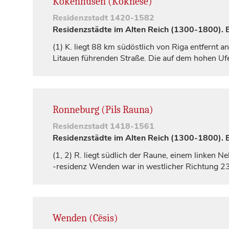
Kokenhusen (Koknese)
Residenzstadt
1420-1582
Residenzstädte im Alten Reich (1300-1800). Ei
(1)
K. liegt 88 km südöstlich von
Riga
entfernt a
Litauen führenden Straße. Die auf dem hohen Ufe
Ronneburg (Pils Rauna)
Residenzstadt
1418-1561
Residenzstädte im Alten Reich (1300-1800). Ei
(1, 2)
R. liegt südlich der Raune, einem linken N
-residenz
Wenden
war in westlicher Richtung 23
Wenden (Cēsis)