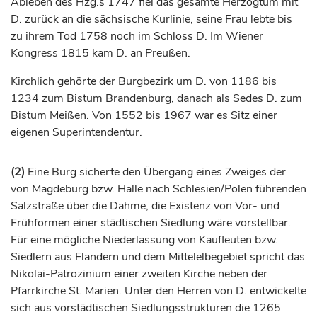
Ableben des Hzg.s 1747 fiel das gesamte
Herzogtum
mit
D. zurück an die sächsische Kurlinie, seine Frau lebte bis
zu ihrem Tod 1758 noch im Schloss D. Im Wiener
Kongress 1815 kam D. an Preußen.
Kirchlich gehörte der Burgbezirk um D. von 1186 bis
1234 zum
Bistum
Brandenburg, danach als Sedes D. zum
Bistum
Meißen
. Von 1552 bis 1967 war es Sitz einer
eigenen Superintendentur.
(2)
Eine Burg sicherte den Übergang eines Zweiges der
von
Magdeburg
bzw.
Halle
nach Schlesien/Polen führenden
Salzstraße über die
Dahme
, die Existenz von Vor- und
Frühformen einer städtischen Siedlung wäre vorstellbar.
Für eine mögliche Niederlassung von Kaufleuten bzw.
Siedlern aus Flandern und dem Mittelelbegebiet spricht das
Nikolai-Patrozinium einer zweiten Kirche neben der
Pfarrkirche St. Marien. Unter den Herren von D. entwickelte
sich aus vorstädtischen Siedlungsstrukturen die 1265