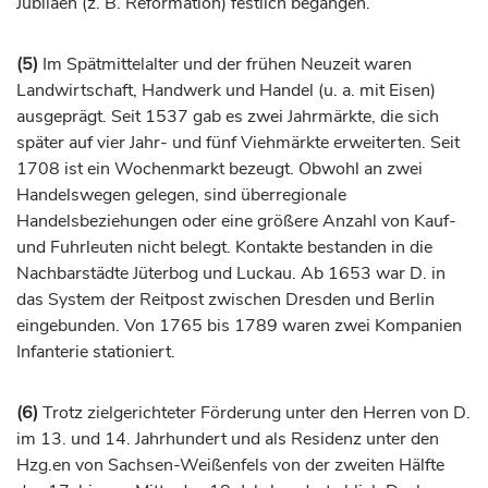
Jubiläen (z. B. Reformation) festlich begangen.
(5)
Im Spätmittelalter und der frühen Neuzeit waren
Landwirtschaft, Handwerk und Handel (u. a. mit Eisen)
ausgeprägt. Seit 1537 gab es zwei Jahrmärkte, die sich
später auf vier Jahr- und fünf Viehmärkte erweiterten. Seit
1708 ist ein Wochenmarkt bezeugt. Obwohl an zwei
Handelswegen gelegen, sind überregionale
Handelsbeziehungen oder eine größere Anzahl von Kauf-
und Fuhrleuten nicht belegt. Kontakte bestanden in die
Nachbarstädte Jüterbog und Luckau. Ab 1653 war D. in
das System der Reitpost zwischen
Dresden
und
Berlin
eingebunden. Von 1765 bis 1789 waren zwei Kompanien
Infanterie stationiert.
(6)
Trotz zielgerichteter Förderung unter den Herren von D.
im 13. und 14.
Jahrhundert
und als Residenz unter den
Hzg.en von Sachsen-Weißenfels von der zweiten Hälfte