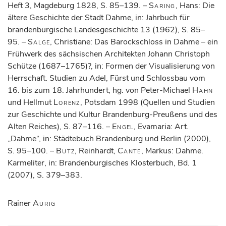
Heft 3, Magdeburg 1828, S. 85–139. –
Saring
, Hans: Die
ältere Geschichte der Stadt Dahme, in: Jahrbuch für
brandenburgische Landesgeschichte 13 (1962), S. 85–
95. –
Salge
, Christiane: Das Barockschloss in Dahme – ein
Frühwerk des sächsischen Architekten Johann Christoph
Schütze (1687–1765)?, in: Formen der Visualisierung von
Herrschaft. Studien zu Adel, Fürst und Schlossbau vom
16. bis zum 18. Jahrhundert, hg. von Peter-Michael
Hahn
und Hellmut
Lorenz
, Potsdam 1998 (Quellen und Studien
zur Geschichte und Kultur Brandenburg-Preußens und des
Alten Reiches), S. 87–116. –
Engel
, Evamaria: Art.
„Dahme“, in: Städtebuch Brandenburg und Berlin (2000),
S. 95–100. –
Butz
, Reinhardt,
Cante
, Markus: Dahme.
Karmeliter, in: Brandenburgisches Klosterbuch, Bd. 1
(2007), S. 379–383.
Rainer
Aurig