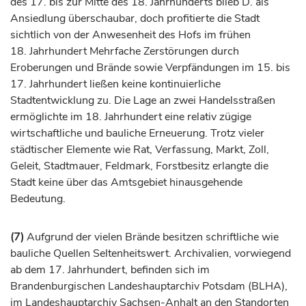
des 17. bis zur Mitte des 18.
Jahrhunderts
blieb D. als
Ansiedlung überschaubar, doch profitierte die Stadt
sichtlich von der Anwesenheit des Hofs im frühen
18.
Jahrhundert
Mehrfache Zerstörungen durch
Eroberungen und Brände sowie Verpfändungen im 15. bis
17.
Jahrhundert
ließen keine kontinuierliche
Stadtentwicklung zu. Die Lage an zwei Handelsstraßen
ermöglichte im 18.
Jahrhundert
eine relativ zügige
wirtschaftliche und bauliche Erneuerung. Trotz vieler
städtischer Elemente wie Rat, Verfassung, Markt, Zoll,
Geleit, Stadtmauer, Feldmark, Forstbesitz erlangte die
Stadt keine über das Amtsgebiet hinausgehende
Bedeutung.
(7)
Aufgrund der vielen Brände besitzen schriftliche wie
bauliche Quellen Seltenheitswert. Archivalien, vorwiegend
ab dem 17. Jahrhundert, befinden sich im
Brandenburgischen Landeshauptarchiv Potsdam (BLHA),
im Landeshauptarchiv Sachsen-Anhalt an den Standorten