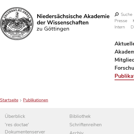
Suche
Presse
Intern
D
Suchen
Aktuell
Akadem
Mitglie
Forsch
Publika
Startseite
Publikationen
Überblick
Bibliothek
'res doctae'
Schriftenreihen
Dokumentenserver
Archiv