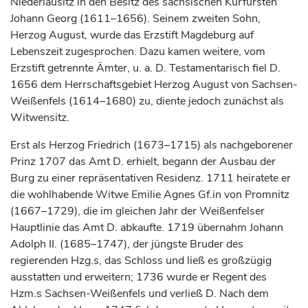
Niederlausitz in den Besitz des sächsischen
Kurfürsten
Johann Georg (1611–1656). Seinem zweiten Sohn,
Herzog
August, wurde das Erzstift
Magdeburg
auf
Lebenszeit zugesprochen. Dazu kamen weitere, vom
Erzstift getrennte Ämter, u. a. D. Testamentarisch fiel D.
1656 dem Herrschaftsgebiet
Herzog
August von Sachsen-
Weißenfels (1614–1680) zu, diente jedoch zunächst als
Witwensitz.
Erst als
Herzog
Friedrich (1673–1715) als nachgeborener
Prinz 1707 das Amt D. erhielt, begann der Ausbau der
Burg zu einer repräsentativen Residenz. 1711 heiratete er
die wohlhabende Witwe Emilie Agnes Gf.in von Promnitz
(1667–1729), die im gleichen Jahr der Weißenfelser
Hauptlinie das Amt D. abkaufte. 1719 übernahm Johann
Adolph II. (1685–1747), der jüngste Bruder des
regierenden Hzg.s, das Schloss und ließ es großzügig
ausstatten und erweitern; 1736 wurde er Regent des
Hzm.s Sachsen-Weißenfels und verließ D. Nach dem