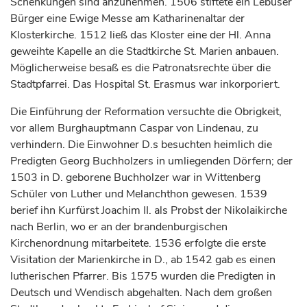
Schenkungen sind anzunehmen. 1506 stiftete ein Lebuser
Bürger eine Ewige Messe am Katharinenaltar der
Klosterkirche. 1512 ließ das Kloster eine der Hl. Anna
geweihte Kapelle an die Stadtkirche St. Marien anbauen.
Möglicherweise besaß es die Patronatsrechte über die
Stadtpfarrei. Das Hospital St. Erasmus war inkorporiert.
Die Einführung der Reformation versuchte die Obrigkeit,
vor allem Burghauptmann Caspar von Lindenau, zu
verhindern. Die Einwohner D.s besuchten heimlich die
Predigten Georg Buchholzers in umliegenden Dörfern; der
1503 in D. geborene Buchholzer war in
Wittenberg
Schüler von Luther und Melanchthon gewesen. 1539
berief ihn
Kurfürst
Joachim II. als Probst der Nikolaikirche
nach
Berlin
, wo er an der brandenburgischen
Kirchenordnung mitarbeitete. 1536 erfolgte die erste
Visitation der Marienkirche in D., ab 1542 gab es einen
lutherischen Pfarrer. Bis 1575 wurden die Predigten in
Deutsch und Wendisch abgehalten. Nach dem großen