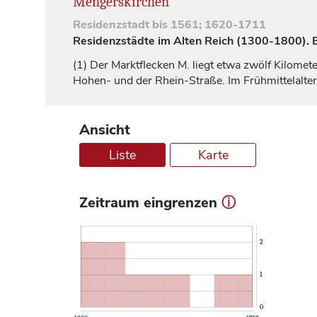
Mengerskirchen
Residenzstadt
bis 1561; 1620-1711
Residenzstädte im Alten Reich (1300-1800). Ei
(1)
Der Marktflecken M. liegt etwa zwölf Kilomet
Hohen- und der Rhein-Straße. Im Frühmittelalte
Ansicht
Liste
Karte
Zeitraum eingrenzen
ⓘ
2
1
0