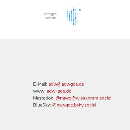
E-Mail:
adw@adwgoe.de
www:
adw-goe.de
Mastodon:
@nawg@wisskomm.social
BlueSky:
@nawgoe.bsky.social