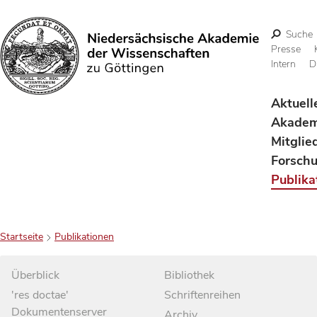
Suche
Presse
Intern
D
Suchen
Aktuell
Akadem
Mitglie
Forsch
Publika
Startseite
Publikationen
Überblick
Bibliothek
'res doctae'
Schriftenreihen
Dokumentenserver
Archiv