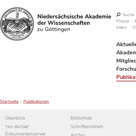
Suche
Presse
Intern
D
Suchen
Aktuell
Akadem
Mitglie
Forsch
Publika
Startseite
Publikationen
Überblick
Bibliothek
'res doctae'
Schriftenreihen
Dokumentenserver
Archiv