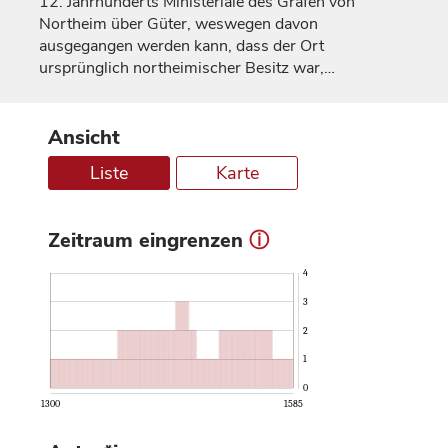
12.
Jahrhunderts
Ministeriale des
Grafen
von
Northeim über Güter, weswegen davon
ausgegangen werden kann, dass der Ort
ursprünglich northeimischer Besitz war,…
Ansicht
Liste
Karte
Zeitraum eingrenzen
ⓘ
4
3
2
1
0
1300
1585