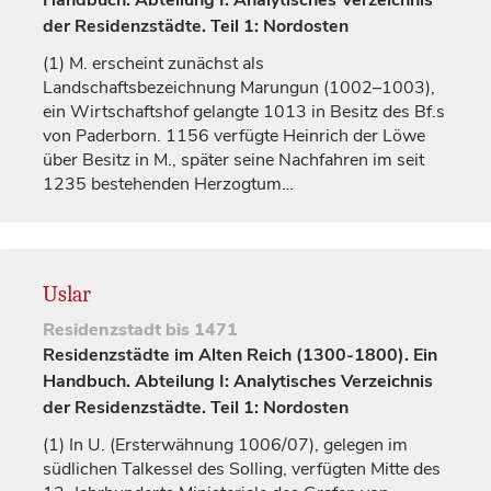
Handbuch. Abteilung I: Analytisches Verzeichnis
der Residenzstädte. Teil 1: Nordosten
(1)
M. erscheint zunächst als
Landschaftsbezeichnung
Marungun
(1002–1003),
ein Wirtschaftshof gelangte 1013 in Besitz des Bf.s
von
Paderborn
. 1156 verfügte Heinrich der Löwe
über Besitz in M., später seine Nachfahren im seit
1235 bestehenden
Herzogtum
…
Uslar
Residenzstadt
bis 1471
Residenzstädte im Alten Reich (1300-1800). Ein
Handbuch. Abteilung I: Analytisches Verzeichnis
der Residenzstädte. Teil 1: Nordosten
(1)
In U. (Ersterwähnung 1006/07), gelegen im
südlichen Talkessel des Solling, verfügten Mitte des