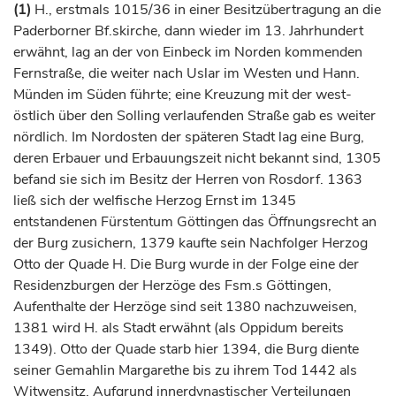
(1)
H., erstmals 1015/36 in einer Besitzübertragung an die
Paderborner Bf.skirche, dann wieder im 13.
Jahrhundert
erwähnt, lag an der von
Einbeck
im Norden kommenden
Fernstraße, die weiter nach
Uslar
im Westen und Hann.
Münden im Süden führte; eine Kreuzung mit der west-
östlich über den Solling verlaufenden Straße gab es weiter
nördlich. Im Nordosten der späteren Stadt lag eine Burg,
deren Erbauer und Erbauungszeit nicht bekannt sind, 1305
befand sie sich im Besitz der Herren von Rosdorf. 1363
ließ sich der welfische
Herzog
Ernst im 1345
entstandenen
Fürstentum
Göttingen
das Öffnungsrecht an
der Burg zusichern, 1379 kaufte sein Nachfolger
Herzog
Otto der Quade H. Die Burg wurde in der Folge eine der
Residenzburgen der
Herzöge
des Fsm.s
Göttingen
,
Aufenthalte der
Herzöge
sind seit 1380 nachzuweisen,
1381 wird H. als Stadt erwähnt (als Oppidum bereits
1349). Otto der Quade starb hier 1394, die Burg diente
seiner Gemahlin Margarethe bis zu ihrem Tod 1442 als
Witwensitz. Aufgrund innerdynastischer Verteilungen