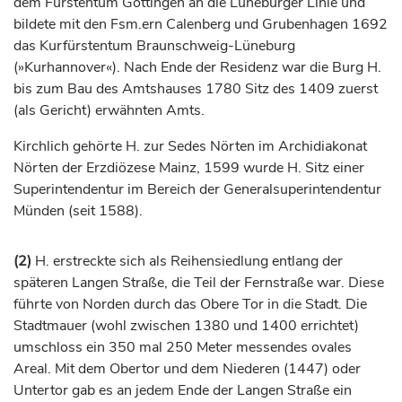
dem
Fürstentum
Göttingen
an die Lüneburger Linie und
bildete mit den Fsm.ern Calenberg und Grubenhagen 1692
das
Kurfürstentum
Braunschweig-Lüneburg
(»Kurhannover«). Nach Ende der Residenz war die Burg H.
bis zum Bau des Amtshauses 1780 Sitz des 1409 zuerst
(als Gericht) erwähnten Amts.
Kirchlich gehörte H. zur Sedes Nörten im Archidiakonat
Nörten der Erzdiözese
Mainz
, 1599 wurde H. Sitz einer
Superintendentur im Bereich der Generalsuperintendentur
Münden (seit 1588).
(2)
H. erstreckte sich als Reihensiedlung entlang der
späteren Langen Straße, die Teil der Fernstraße war. Diese
führte von Norden durch das Obere Tor in die Stadt. Die
Stadtmauer (wohl zwischen 1380 und 1400 errichtet)
umschloss ein 350 mal 250 Meter messendes ovales
Areal. Mit dem Obertor und dem Niederen (1447) oder
Untertor gab es an jedem Ende der Langen Straße ein