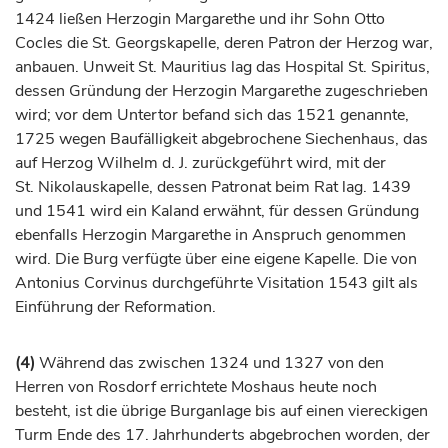
1424 ließen
Herzogin
Margarethe und ihr Sohn Otto
Cocles die St. Georgskapelle, deren Patron der
Herzog
war,
anbauen. Unweit St. Mauritius lag das Hospital St. Spiritus,
dessen Gründung der
Herzogin
Margarethe zugeschrieben
wird; vor dem Untertor befand sich das 1521 genannte,
1725 wegen Baufälligkeit abgebrochene Siechenhaus, das
auf
Herzog
Wilhelm d. J. zurückgeführt wird, mit der
St. Nikolauskapelle, dessen Patronat beim Rat lag. 1439
und 1541 wird ein Kaland erwähnt, für dessen Gründung
ebenfalls
Herzogin
Margarethe in Anspruch genommen
wird. Die Burg verfügte über eine eigene Kapelle. Die von
Antonius Corvinus durchgeführte Visitation 1543 gilt als
Einführung der Reformation.
(4)
Während das zwischen 1324 und 1327 von den
Herren von Rosdorf errichtete Moshaus heute noch
besteht, ist die übrige Burganlage bis auf einen viereckigen
Turm Ende des 17.
Jahrhunderts
abgebrochen worden, der