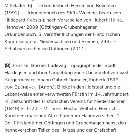
Mittelalter, 6). – Urkundenbuch Herren von Boventen
(1992). – Urkundenbuch des Stifts Weende, bearb. von
Hildegard
Krösche
nach Vorarbeiten von Hubert
Höing
,
Hannover 2009 (Göttingen-Grubenhagener
Urkundenbuch, 5, Veröffentlichungen der Historischen
Kommission für Niedersachsen und Bremen, 249). –
Schatzverzeichnisse Göttingen (2011).
(8)
Domeier
, Börries Ludewig: Topographie der Stadt
Hardegsen und ihrer Umgebung zuerst bearbeitet von weil.
Bürgermeister Johann Gabriel Domeier, Einbeck 1813. –
von Blümbach
, [Anon.]: Blicke in den Hofstaat und die
Lebensweise einer verwitweten Fürstin im 14. Jahrhundert,
in: Zeitschrift des Historischen Vereins für Niedersachsen
(1849) S. 1–20. –
Mithoff
, Hector Wilhelm Heinrich:
Kunstdenkmale und Alterthümer im Hannoverschen, 2.
Bd.: Fürstentümer Göttingen und Grubenhagen nebst den
hannoverschen Teilen des Harzes und der Grafschaft