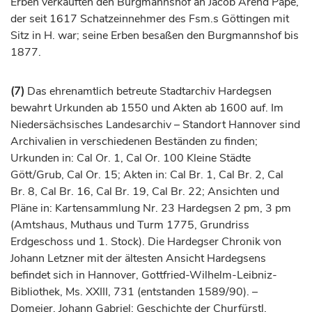
Erben verkauften den Burgmannshof an Jacob Arend Pape,
der seit 1617 Schatzeinnehmer des Fsm.s
Göttingen
mit
Sitz in H. war; seine Erben besaßen den Burgmannshof bis
1877.
(7)
Das ehrenamtlich betreute Stadtarchiv Hardegsen
bewahrt Urkunden ab 1550 und Akten ab 1600 auf. Im
Niedersächsisches Landesarchiv – Standort Hannover sind
Archivalien in verschiedenen Beständen zu finden;
Urkunden in: Cal Or. 1, Cal Or. 100 Kleine Städte
Gött/Grub, Cal Or. 15; Akten in: Cal Br. 1, Cal Br. 2, Cal
Br. 8, Cal Br. 16, Cal Br. 19, Cal Br. 22; Ansichten und
Pläne in: Kartensammlung Nr. 23 Hardegsen 2 pm, 3 pm
(Amtshaus, Muthaus und Turm 1775, Grundriss
Erdgeschoss und 1. Stock). Die Hardegser Chronik von
Johann Letzner mit der ältesten Ansicht Hardegsens
befindet sich in Hannover, Gottfried-Wilhelm-Leibniz-
Bibliothek, Ms. XXIII, 731 (entstanden 1589/90). –
Domeier, Johann Gabriel: Geschichte der Churfürstl.