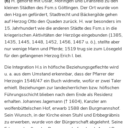
(6)
H. gehörte mit
Uslar
,
Moringen
und Dransfeld zu den
kleinen Städten des Fsm.s
Göttingen
. Der Ort wurde von
den Hzg.en gefördert, Stadtrecht und Bäckergilde gehen
auf
Herzog
Otto den Quaden zurück. H. war besonders im
15.
Jahrhundert
wie die anderen Städte des Fsm.s in die
kriegerischen Aktivitäten der
Herzöge
eingebunden (1385,
1435, 1445, 1448, 1452, 1456, 1467 u. ö.), stellte aber
nur wenige Mann und Pferde; 1519 trug sie zum Lösegeld
für den gefangenen
Herzog
Erich I. bei.
Die Integration H.s in höfische Beziehungsgeflechte wird
u. a. aus dem Umstand erkennbar, dass der Pfarrer der
Herzogin
1546/47 ein Buch widmete, wofür er zwei Taler
erhielt. Beziehungen zur landesherrlichen bzw. höfischen
Führungsschicht blieben nach dem Ende als Residenz
erhalten. Johannes Jagemann († 1604), Kanzler am
wolfenbüttelschen Hof, erwarb 1588 den Burgmannshof.
Sein Wunsch, in der Kirche einen Stuhl und Erbbegräbnis
zu erwerben, wurde von der Bürgerschaft abgelehnt. Seine