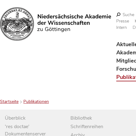
Suche
Presse
Intern
D
Suchen
Aktuell
Akadem
Mitglie
Forsch
Publika
Startseite
Publikationen
Überblick
Bibliothek
'res doctae'
Schriftenreihen
Dokumentenserver
Archiv