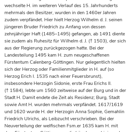
wechselte H. im weiteren Verlauf des 15.
Jahrhunderts
mehrmals den Besitzer, wurden in den 1460er Jahren
zudem verpfändet. Hier hielt
Herzog
Wilhelm d. J. seinen
jüngeren Bruder Friedrich zu Anfang von dessen
zehnjähriger Haft (1485–1495) gefangen, ab 1491 diente
sie zudem als Ruhesitz für Wilhelm d. J. († 1503), der sich
aus der Regierung zurückgezogen hatte. Bei der
Landesteilung 1495 kam H. zum neugeschaffenen
Fürstentum
Calenberg-Göttingen. Nur gelegentlich hielten
sich der
Herzog
oder Familienmitglieder in H. auf (so
Herzog
Erich I. 1535 nach einer Feuersbrunst),
insbesondere
Herzogin
Sidonie, erste Frau Erichs II.
(† 1584), lebte um 1560 zeitweise auf der Burg und in der
Stadt H. Damit endete die Zeit als Residenz; Burg, Stadt
sowie Amt H. wurden mehrmals verpfändet. 1617/1619
und 1620 wurde H. der
Herzogin
Anna Sophie, Gemahlin
Friedrich Ulrichs, als Leibzucht verschrieben. Bei der
Neuverteilung der welfischen Fsm.er 1635 kam H. mit