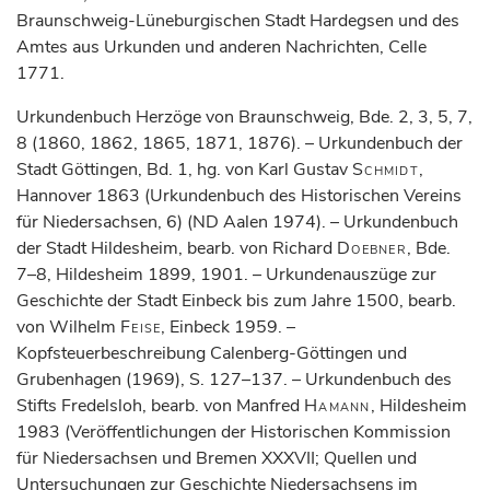
Braunschweig-Lüneburgischen Stadt Hardegsen und des
Amtes aus Urkunden und anderen Nachrichten, Celle
1771.
Urkundenbuch Herzöge von Braunschweig, Bde. 2, 3, 5, 7,
8 (1860, 1862, 1865, 1871, 1876). – Urkundenbuch der
Stadt Göttingen, Bd. 1, hg. von Karl Gustav
Schmidt
,
Hannover 1863 (Urkundenbuch des Historischen Vereins
für Niedersachsen, 6) (ND Aalen 1974). – Urkundenbuch
der Stadt Hildesheim, bearb. von Richard
Doebner
, Bde.
7–8, Hildesheim 1899, 1901. – Urkundenauszüge zur
Geschichte der Stadt Einbeck bis zum Jahre 1500, bearb.
von Wilhelm
Feise
, Einbeck 1959. –
Kopfsteuerbeschreibung Calenberg-Göttingen und
Grubenhagen (1969), S. 127–137. – Urkundenbuch des
Stifts Fredelsloh, bearb. von Manfred
Hamann
, Hildesheim
1983 (Veröffentlichungen der Historischen Kommission
für Niedersachsen und Bremen XXXVII; Quellen und
Untersuchungen zur Geschichte Niedersachsens im