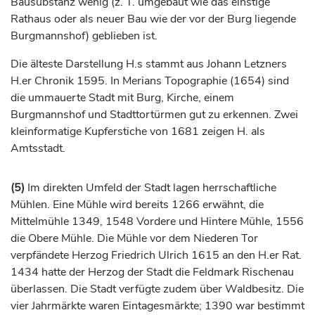
Bausubstanz wenig (z. T. umgebaut wie das einstige
Rathaus oder als neuer Bau wie der vor der Burg liegende
Burgmannshof) geblieben ist.
Die älteste Darstellung H.s stammt aus Johann Letzners
H.er Chronik 1595. In Merians Topographie (1654) sind
die ummauerte Stadt mit Burg, Kirche, einem
Burgmannshof und Stadttortürmen gut zu erkennen. Zwei
kleinformatige Kupferstiche von 1681 zeigen H. als
Amtsstadt.
(5)
Im direkten Umfeld der Stadt lagen herrschaftliche
Mühlen. Eine Mühle wird bereits 1266 erwähnt, die
Mittelmühle 1349, 1548 Vordere und Hintere Mühle, 1556
die Obere Mühle. Die Mühle vor dem Niederen Tor
verpfändete
Herzog
Friedrich Ulrich 1615 an den H.er Rat.
1434 hatte der
Herzog
der Stadt die Feldmark Rischenau
überlassen. Die Stadt verfügte zudem über Waldbesitz. Die
vier Jahrmärkte waren Eintagesmärkte; 1390 war bestimmt