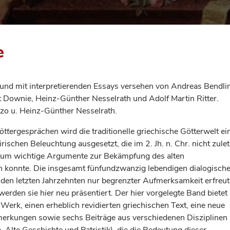
e
t und mit interpretierenden Essays versehen von Andreas Bendlin
t Downie, Heinz-Günther Nesselrath und Adolf Martin Ritter.
zzo u. Heinz-Günther Nesselrath.
öttergesprächen
wird die traditionelle griechische Götterwelt ei
irischen Beleuchtung ausgesetzt, die im 2. Jh. n. Chr. nicht zulet
tum wichtige Argumente zur Bekämpfung des alten
rn konnte. Die insgesamt fünfundzwanzig lebendigen dialogisch
 den letzten Jahrzehnten nur begrenzter Aufmerksamkeit erfreut
 werden sie hier neu präsentiert. Der hier vorgelegte Band bietet
s Werk, einen erheblich revidierten griechischen Text, eine neue
erkungen sowie sechs Beiträge aus verschiedenen Disziplinen