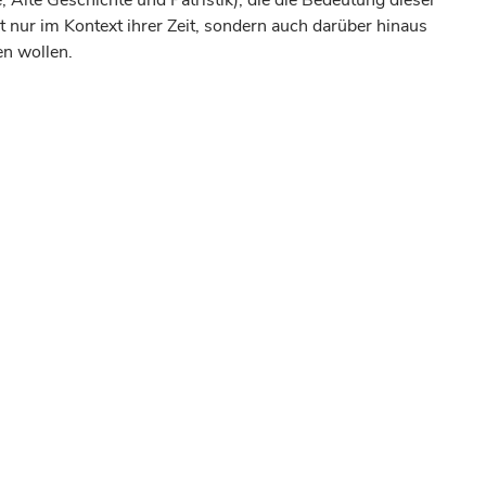
e, Alte Geschichte und Patristik), die die Bedeutung dieser
t nur im Kontext ihrer Zeit, sondern auch darüber hinaus
n wollen.