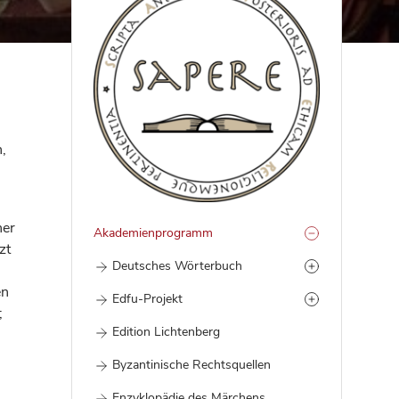
,
ner
Akademienprogramm
zt
Deutsches Wörterbuch
en
Edfu-Projekt
;
Edition Lichtenberg
Byzantinische Rechtsquellen
Enzyklopädie des Märchens