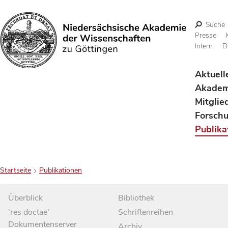
Suche
Presse
Intern
D
Suchen
Aktuell
Akadem
Mitglie
Forsch
Publika
Startseite
Publikationen
Überblick
Bibliothek
'res doctae'
Schriftenreihen
Dokumentenserver
Archiv