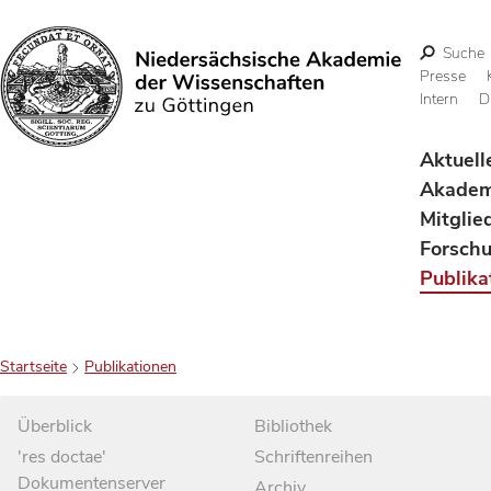
Suche
Presse
Intern
D
Suchen
Aktuell
Akadem
Mitglie
Forsch
Publika
Startseite
Publikationen
Überblick
Bibliothek
'res doctae'
Schriftenreihen
Dokumentenserver
Archiv