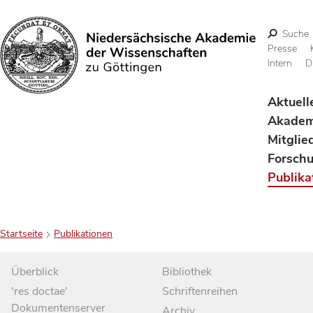
Suche
Presse
Intern
D
Suchen
Aktuell
Akadem
Mitglie
Forsch
Publika
Startseite
Publikationen
Überblick
Bibliothek
'res doctae'
Schriftenreihen
Dokumentenserver
Archiv