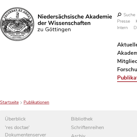
Suche
Presse
Intern
D
Suchen
Aktuell
Akadem
Mitglie
Forsch
Publika
Startseite
Publikationen
Überblick
Bibliothek
'res doctae'
Schriftenreihen
Dokumentenserver
Archiv