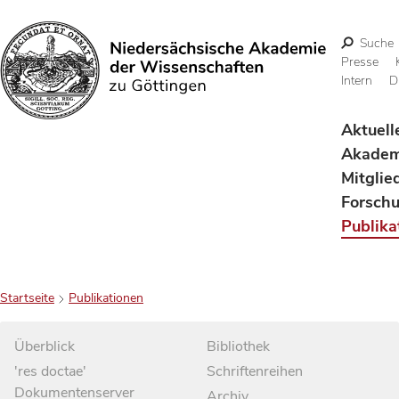
Suche
Presse
Intern
D
Suchen
Aktuell
Akadem
Mitglie
Forsch
Publika
Startseite
Publikationen
Überblick
Bibliothek
'res doctae'
Schriftenreihen
Dokumentenserver
Archiv