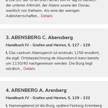
I.
Die Gft. der Gf.en und Herren von A. lag im Bereich
der unteren Altmühl, der Abens sowie der Donau
westlich von Kelheim. Als eine der wenigen
Adelsherrschaften…
Details
3.
ABENSBERG
C. Abensberg
Handbuch IV - Grafen und Herren, S. 127 - 129
I.
Das
castrum Abensperch
ist erstmals 1256 erwähnt,
die eigtl. Ortsbezeichnung
de Abunsberch
kann bereits
um 1130/40 nachgewiesen werden. Die Burg liegt
nördlich…
Details
4.
ARENBERG
A. Arenberg
Handbuch IV - Grafen und Herren, S. 129 - 132
I.
Namengebend ist die Burg, spätere Festung Aremberg