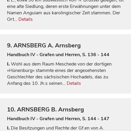
I.
E., etwa 30 km südwestlich von
→ Brüssel
gelegen, ist
eine alte Siedlung, deren erste Erwähnungen unter dem
Namen
Anguiam
aus karolingischer Zeit stammen. Der
Ort…
Details
9.
ARNSBERG
A. Arnsberg
Handbuch IV - Grafen und Herren, S. 136 - 144
I.
Wohl aus dem Raum Meschede von der dortigen
»Hünenburg« stammte eines der angesehensten
Geschlechter des sächsischen Hochadels, das zu
Anfang des 10. Jh.s seinen…
Details
10.
ARNSBERG
B. Arnsberg
Handbuch IV - Grafen und Herren, S. 144 - 147
I.
Die Besitzungen und Rechte der Gf.en von A.