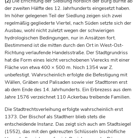
(2)
Die Errichtung der Siedlung nördlich der Burg dürfte ab
der zweiten Hälfte des 12.
Jahrhunderts
eingesetzt haben.
Im höher gelegenen Teil der Siedlung zeigen sich zwei
regelmäßig gegliederte Viertel, nach Süden setzte sich der
Ausbau, wohl nicht zuletzt wegen der schwierigen
hydrologischen Bedingungen, nur in Ansätzen fort.
Bestimmend ist die mitten durch den Ort in West-Ost-
Richtung verlaufende Handelsstraße. Der Stadtgrundriss
hat die Form eines leicht verschobenen Vierecks mit einer
Fläche von etwa 400 × 500 m. Noch 1354 war Z.
unbefestigt. Wahrscheinlich erfolgte die Befestigung mit
Wällen, Gräben und Palisaden sowie vier Stadttoren erst
ab dem Ende des 14.
Jahrhunderts
. Ein Erbrezess aus dem
Jahre 1576 verzeichnet 110 Ackerbau treibende Familien.
Die Stadtrechtsverleihung erfolgte wahrscheinlich erst
1373. Der
Bischof
als Stadtherr blieb stets die
entscheidende Instanz. Das zeigt sich auch am Stadtsiegel
(1552), das mit den gekreuzten Schlüsseln
bischöfliche