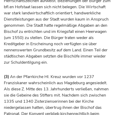
Herrschaftszeichen aufweist. Beziehungen der Bürger zum
bfl.en Hofstaat lassen sich nicht belegen. Die Wirtschaft
war stark landwirtschaftlich orientiert, handwerkliche
Dienstleistungen aus der Stadt wurden kaum in Anspruch
genommen. Die Stadt hatte regelmäßige Abgaben an den
Bischof
zu entrichten und im Kriegsfall einen Heerwagen
(um 1550) zu stellen. Die Bürger traten weder als
Kreditgeber in Erscheinung noch verfügten sie über
nennenswerten Grundbesitz auf dem Land. Einen Teil der
städtischen Abgaben setzten die
Bischöfe
immer wieder
zur Schuldentilgung ein.
(3)
An der Pfarrkirche Hl. Kreuz wurden vor 1237
Franziskaner wahrscheinlich aus
Magdeburg
angesiedelt.
Als diese Z. Mitte des 13.
Jahrhunderts
verließen, nahmen
sie die Gebeine des Stifters mit. Nachdem sich zwischen
1335 und 1340 Zisterzienserinnen bei der Kirche
niedergelassen hatten, übertrug ihnen der
Bischof
das
Patronat. Der Konvent verblieb kirchenrechtlich beim