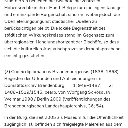
Stadtherren behielten die
Bischöfe
die zentralen
Hoheitsrechte in ihrer Hand. Belege für eine eigenständige
und emanzipierte Bürgerschaft sind rar, wobei jedoch die
Überlieferungsungunst städtischer Quellen zu
berücksichtigen bleibt. Die lokale Begrenztheit des
städtischen Wirkungskreises stand im Gegensatz zum
überregionalen Handlungshorizont der
Bischöfe
, so dass
sich die kulturellen Austauschprozesse dementsprechend
einseitig gestalteten.
(7)
Codex diplomaticus Brandenburgensis (1838–1868). –
Regesten der Urkunden und Aufzeichnungen im
Domstiftsarchiv Brandenburg, Tl. 1: 948–1487, Tl. 2:
1488–1519/1545, bearb. von Wolfgang
Schössler
,
Weimar 1998 / Berlin 2009 (Veröffentlichungen des
Brandenburgischen Landeshauptarchivs, 36; 54).
In der Burg, die seit 2005 als Museum für die Öffentlichkeit
zugänglich ist, befinden sich freigelegte Malereien aus dem