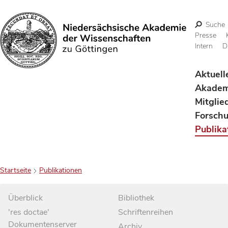
Suche
Presse
Intern
D
Suchen
Aktuell
Akadem
Mitglie
Forsch
Publika
Startseite
Publikationen
Überblick
Bibliothek
'res doctae'
Schriftenreihen
Dokumentenserver
Archiv