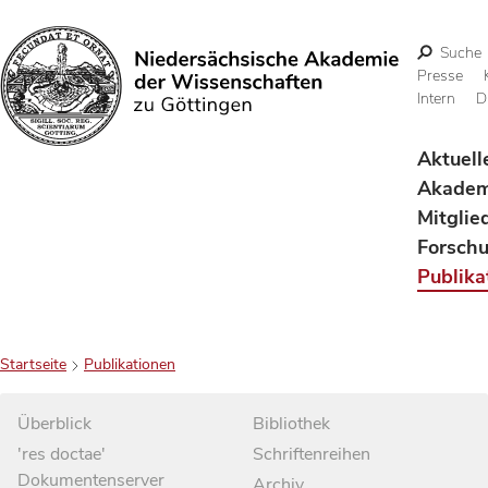
Suche
Presse
Intern
D
Suchen
Aktuell
Akadem
Mitglie
Forsch
Publika
Startseite
Publikationen
Überblick
Bibliothek
'res doctae'
Schriftenreihen
Dokumentenserver
Archiv