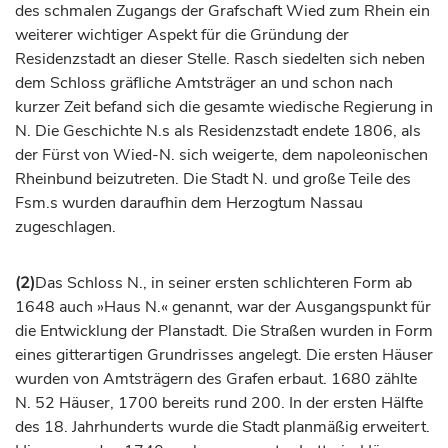
des schmalen Zugangs der
Grafschaft
Wied zum Rhein ein
weiterer wichtiger Aspekt für die Gründung der
Residenzstadt an dieser Stelle. Rasch siedelten sich neben
dem Schloss
gräfliche
Amtsträger an und schon nach
kurzer Zeit befand sich die gesamte wiedische Regierung in
N. Die Geschichte N.s als Residenzstadt endete 1806, als
der
Fürst
von Wied-N. sich weigerte, dem napoleonischen
Rheinbund beizutreten. Die Stadt N. und große Teile des
Fsm.s wurden daraufhin dem
Herzogtum
Nassau
zugeschlagen.
(2)
Das Schloss N., in seiner ersten schlichteren Form ab
1648 auch »Haus N.« genannt, war der Ausgangspunkt für
die Entwicklung der Planstadt. Die Straßen wurden in Form
eines gitterartigen Grundrisses angelegt. Die ersten Häuser
wurden von Amtsträgern des
Grafen
erbaut. 1680 zählte
N. 52 Häuser, 1700 bereits rund 200. In der ersten Hälfte
des 18.
Jahrhunderts
wurde die Stadt planmäßig erweitert.