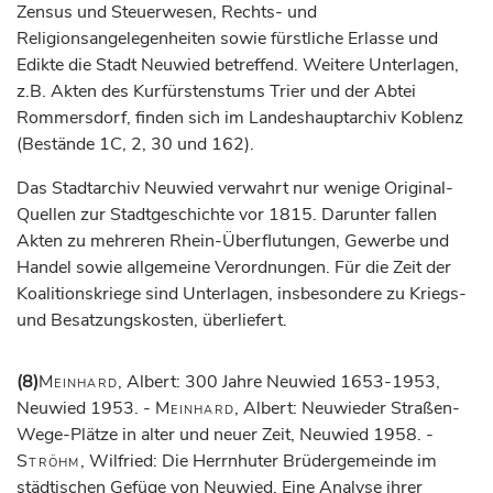
Zensus und Steuerwesen, Rechts- und
Religionsangelegenheiten sowie fürstliche Erlasse und
Edikte die Stadt Neuwied betreffend. Weitere Unterlagen,
z.B. Akten des Kurfürstenstums Trier und der Abtei
Rommersdorf, finden sich im Landeshauptarchiv Koblenz
(Bestände 1C, 2, 30 und 162).
Das Stadtarchiv Neuwied verwahrt nur wenige Original-
Quellen zur Stadtgeschichte vor 1815. Darunter fallen
Akten zu mehreren Rhein-Überflutungen, Gewerbe und
Handel sowie allgemeine Verordnungen. Für die Zeit der
Koalitionskriege sind Unterlagen, insbesondere zu Kriegs-
und Besatzungskosten, überliefert.
(8)
Meinhard
, Albert: 300 Jahre Neuwied 1653-1953,
Neuwied 1953. -
Meinhard
, Albert: Neuwieder Straßen-
Wege-Plätze in alter und neuer Zeit, Neuwied 1958. -
Ströhm
, Wilfried: Die Herrnhuter Brüdergemeinde im
städtischen Gefüge von Neuwied. Eine Analyse ihrer