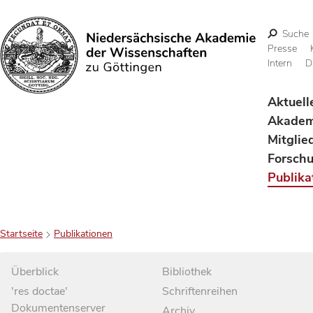
Suche
Presse
Intern
D
Suchen
Aktuell
Akadem
Mitglie
Forsch
Publika
Startseite
Publikationen
Überblick
Bibliothek
'res doctae'
Schriftenreihen
Dokumentenserver
Archiv