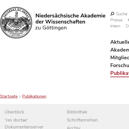
Suche
Presse
Intern
D
Suchen
Aktuell
Akadem
Mitglie
Forsch
Publika
Startseite
Publikationen
Überblick
Bibliothek
'res doctae'
Schriftenreihen
Dokumentenserver
Archiv