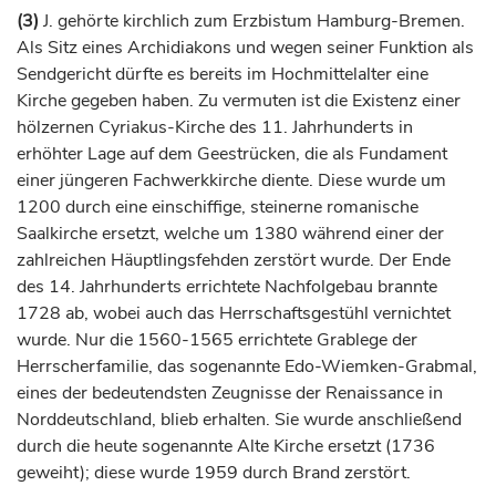
(3)
J. gehörte kirchlich zum
Erzbistum
Hamburg-Bremen.
Als Sitz eines Archidiakons und wegen seiner Funktion als
Sendgericht dürfte es bereits im Hochmittelalter eine
Kirche gegeben haben. Zu vermuten ist die Existenz einer
hölzernen Cyriakus-Kirche des 11.
Jahrhunderts
in
erhöhter Lage auf dem Geestrücken, die als Fundament
einer jüngeren Fachwerkkirche diente. Diese wurde um
1200 durch eine einschiffige, steinerne romanische
Saalkirche ersetzt, welche um 1380 während einer der
zahlreichen Häuptlingsfehden zerstört wurde. Der Ende
des 14.
Jahrhunderts
errichtete Nachfolgebau brannte
1728 ab, wobei auch das Herrschaftsgestühl vernichtet
wurde. Nur die 1560-1565 errichtete Grablege der
Herrscherfamilie, das sogenannte Edo-Wiemken-Grabmal,
eines der bedeutendsten Zeugnisse der Renaissance in
Norddeutschland, blieb erhalten. Sie wurde anschließend
durch die heute sogenannte Alte Kirche ersetzt (1736
geweiht); diese wurde 1959 durch Brand zerstört.