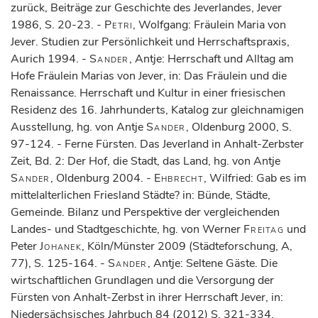
zurück, Beiträge zur Geschichte des Jeverlandes, Jever
1986, S. 20-23. -
Petri
, Wolfgang: Fräulein Maria von
Jever. Studien zur Persönlichkeit und Herrschaftspraxis,
Aurich 1994. -
Sander
, Antje: Herrschaft und Alltag am
Hofe Fräulein Marias von Jever, in: Das Fräulein und die
Renaissance. Herrschaft und Kultur in einer friesischen
Residenz des 16. Jahrhunderts, Katalog zur gleichnamigen
Ausstellung, hg. von Antje
Sander
, Oldenburg 2000, S.
97-124. - Ferne Fürsten. Das Jeverland in Anhalt-Zerbster
Zeit, Bd. 2: Der Hof, die Stadt, das Land, hg. von Antje
Sander
, Oldenburg 2004. -
Ehbrecht
, Wilfried: Gab es im
mittelalterlichen Friesland Städte? in: Bünde, Städte,
Gemeinde. Bilanz und Perspektive der vergleichenden
Landes- und Stadtgeschichte, hg. von Werner
Freitag
und
Peter
Johanek
, Köln/Münster 2009 (Städteforschung, A,
77), S. 125-164. -
Sander
, Antje: Seltene Gäste. Die
wirtschaftlichen Grundlagen und die Versorgung der
Fürsten von Anhalt-Zerbst in ihrer Herrschaft Jever, in:
Niedersächsisches Jahrbuch 84 (2012) S. 321-334.