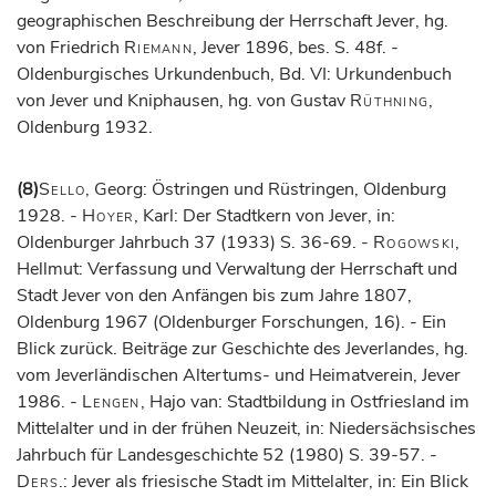
geographischen Beschreibung der Herrschaft Jever, hg.
von Friedrich
Riemann
, Jever 1896, bes. S. 48f. -
Oldenburgisches Urkundenbuch, Bd. VI: Urkundenbuch
von Jever und Kniphausen, hg. von Gustav
Rüthning
,
Oldenburg 1932.
(8)
Sello
, Georg: Östringen und Rüstringen, Oldenburg
1928. -
Hoyer
, Karl: Der Stadtkern von Jever, in:
Oldenburger Jahrbuch 37 (1933) S. 36-69. -
Rogowski
,
Hellmut: Verfassung und Verwaltung der Herrschaft und
Stadt Jever von den Anfängen bis zum Jahre 1807,
Oldenburg 1967 (Oldenburger Forschungen, 16). - Ein
Blick zurück. Beiträge zur Geschichte des Jeverlandes, hg.
vom Jeverländischen Altertums- und Heimatverein, Jever
1986. -
Lengen
, Hajo van: Stadtbildung in Ostfriesland im
Mittelalter und in der frühen Neuzeit, in: Niedersächsisches
Jahrbuch für Landesgeschichte 52 (1980) S. 39-57. -
Ders
.: Jever als friesische Stadt im Mittelalter, in: Ein Blick