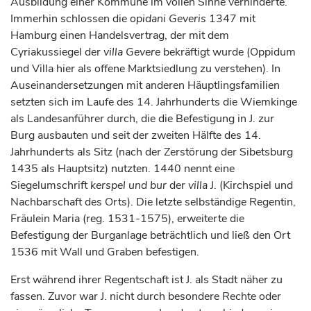
Ausbildung einer Kommune im vollen Sinne verhinderte.
Immerhin schlossen die
opidani Geveris
1347 mit
Hamburg
einen Handelsvertrag, der mit dem
Cyriakussiegel der
villa Gevere
bekräftigt wurde (Oppidum
und Villa hier als offene Marktsiedlung zu verstehen). In
Auseinandersetzungen mit anderen Häuptlingsfamilien
setzten sich im Laufe des 14.
Jahrhunderts
die Wiemkinge
als Landesanführer durch, die die Befestigung in J. zur
Burg ausbauten und seit der zweiten Hälfte des 14.
Jahrhunderts
als Sitz (nach der Zerstörung der Sibetsburg
1435 als Hauptsitz) nutzten. 1440 nennt eine
Siegelumschrift
kerspel und bur
der
villa
J. (Kirchspiel und
Nachbarschaft des Orts). Die letzte selbständige Regentin,
Fräulein Maria (reg. 1531-1575), erweiterte die
Befestigung der Burganlage beträchtlich und ließ den Ort
1536 mit Wall und Graben befestigen.
Erst während ihrer Regentschaft ist J. als Stadt näher zu
fassen. Zuvor war J. nicht durch besondere Rechte oder