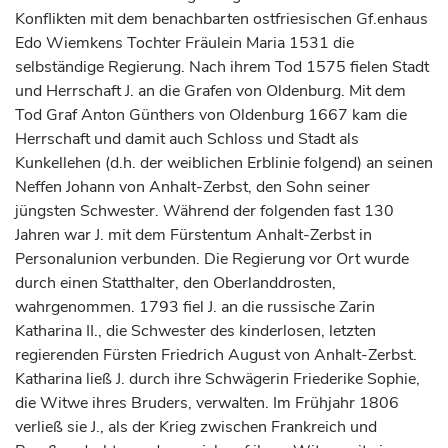
Konflikten mit dem benachbarten ostfriesischen Gf.enhaus
Edo Wiemkens Tochter Fräulein Maria 1531 die
selbständige Regierung. Nach ihrem Tod 1575 fielen Stadt
und Herrschaft J. an die
Grafen
von
Oldenburg
. Mit dem
Tod
Graf
Anton Günthers von
Oldenburg
1667 kam die
Herrschaft und damit auch Schloss und Stadt als
Kunkellehen (d.h. der weiblichen Erblinie folgend) an seinen
Neffen Johann von Anhalt-Zerbst, den Sohn seiner
jüngsten Schwester. Während der folgenden fast 130
Jahren war J. mit dem
Fürstentum
Anhalt-Zerbst in
Personalunion verbunden. Die Regierung vor Ort wurde
durch einen Statthalter, den Oberlanddrosten,
wahrgenommen. 1793 fiel J. an die russische Zarin
Katharina II., die Schwester des kinderlosen, letzten
regierenden
Fürsten
Friedrich August von Anhalt-Zerbst.
Katharina ließ J. durch ihre Schwägerin Friederike Sophie,
die Witwe ihres Bruders, verwalten. Im Frühjahr 1806
verließ sie J., als der Krieg zwischen Frankreich und