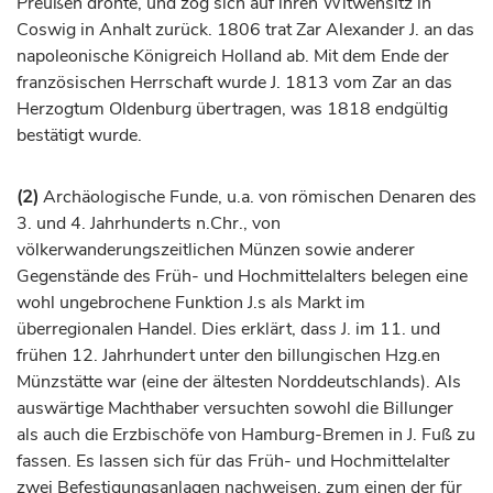
Preußen drohte, und zog sich auf ihren Witwensitz in
Coswig
in Anhalt zurück. 1806 trat Zar Alexander J. an das
napoleonische
Königreich
Holland ab. Mit dem Ende der
französischen Herrschaft wurde J. 1813 vom Zar an das
Herzogtum
Oldenburg
übertragen, was 1818 endgültig
bestätigt wurde.
(2)
Archäologische Funde, u.a. von römischen Denaren des
3. und 4.
Jahrhunderts
n.Chr., von
völkerwanderungszeitlichen Münzen sowie anderer
Gegenstände des Früh- und Hochmittelalters belegen eine
wohl ungebrochene Funktion J.s als Markt im
überregionalen Handel. Dies erklärt, dass J. im 11. und
frühen 12.
Jahrhundert
unter den billungischen Hzg.en
Münzstätte war (eine der ältesten Norddeutschlands). Als
auswärtige Machthaber versuchten sowohl die Billunger
als auch die
Erzbischöfe
von Hamburg-Bremen in J. Fuß zu
fassen. Es lassen sich für das Früh- und Hochmittelalter
zwei Befestigungsanlagen nachweisen, zum einen der für