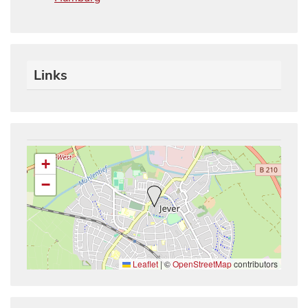
Links
+
−
Leaflet
|
©
OpenStreetMap
contributors