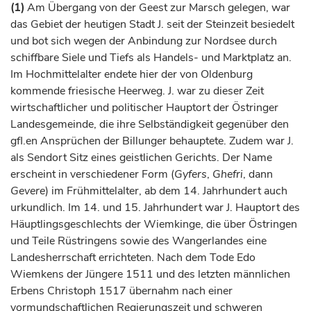
(1)
Am Übergang von der Geest zur Marsch gelegen, war
das Gebiet der heutigen Stadt J. seit der Steinzeit besiedelt
und bot sich wegen der Anbindung zur Nordsee durch
schiffbare Siele und Tiefs als Handels- und Marktplatz an.
Im Hochmittelalter endete hier der von
Oldenburg
kommende friesische Heerweg. J. war zu dieser Zeit
wirtschaftlicher und politischer Hauptort der Östringer
Landesgemeinde, die ihre Selbständigkeit gegenüber den
gfl.en Ansprüchen der Billunger behauptete. Zudem war J.
als Sendort Sitz eines geistlichen Gerichts. Der Name
erscheint in verschiedener Form (
Gyfers
,
Ghefri
, dann
Gevere
) im Frühmittelalter, ab dem 14.
Jahrhundert
auch
urkundlich. Im 14. und 15.
Jahrhundert
war J. Hauptort des
Häuptlingsgeschlechts der Wiemkinge, die über Östringen
und Teile Rüstringens sowie des Wangerlandes eine
Landesherrschaft errichteten. Nach dem Tode Edo
Wiemkens
der Jüngere
1511 und des letzten männlichen
Erbens Christoph 1517 übernahm nach einer
vormundschaftlichen Regierungszeit und schweren