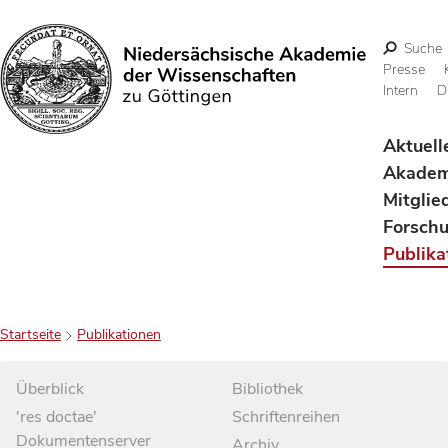
Suche
Presse
Intern
D
Suchen
Aktuell
Akadem
Mitglie
Forsch
Publika
Startseite
Publikationen
Überblick
Bibliothek
'res doctae'
Schriftenreihen
Dokumentenserver
Archiv