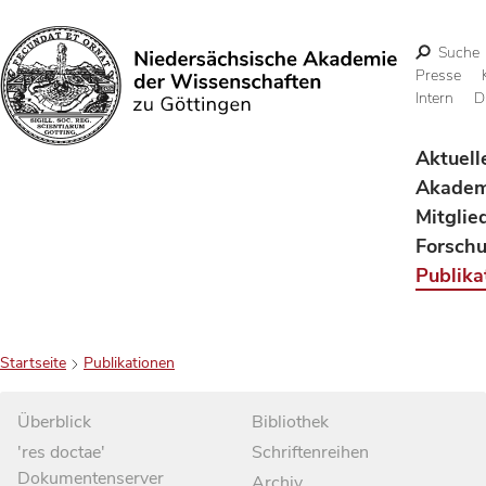
Suche
Presse
Intern
D
Suchen
Aktuell
Akadem
Mitglie
Forsch
Publika
Startseite
Publikationen
Überblick
Bibliothek
'res doctae'
Schriftenreihen
Dokumentenserver
Archiv