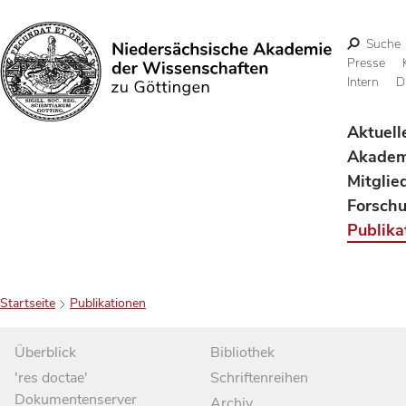
Suche
Presse
Intern
D
Suchen
Aktuell
Akadem
Mitglie
Forsch
Publika
Startseite
Publikationen
Überblick
Bibliothek
'res doctae'
Schriftenreihen
Dokumentenserver
Archiv