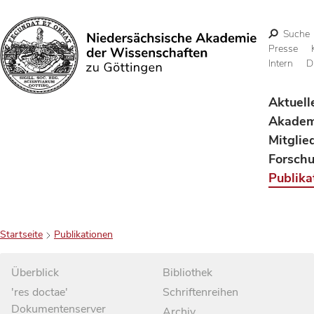
Suche
Presse
Intern
D
Suchen
Aktuell
Akadem
Mitglie
Forsch
Publika
Startseite
Publikationen
Überblick
Bibliothek
'res doctae'
Schriftenreihen
Dokumentenserver
Archiv