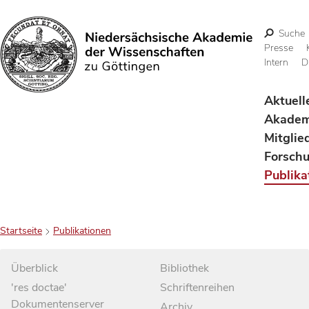
Suche
Presse
Intern
D
Suchen
Aktuell
Akadem
Mitglie
Forsch
Publika
Startseite
Publikationen
Überblick
Bibliothek
'res doctae'
Schriftenreihen
Dokumentenserver
Archiv