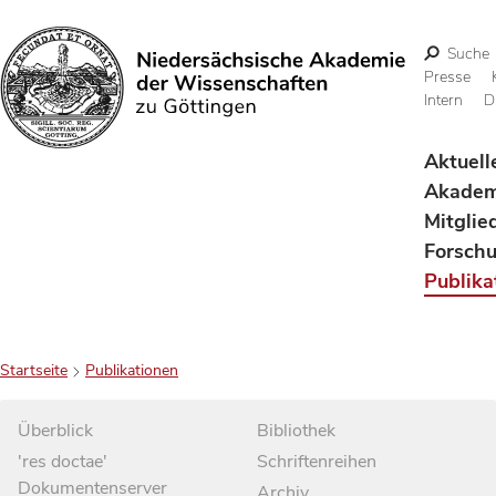
Suche
Presse
Intern
D
Suchen
Aktuell
Akadem
Mitglie
Forsch
Publika
Startseite
Publikationen
Überblick
Bibliothek
'res doctae'
Schriftenreihen
Dokumentenserver
Archiv