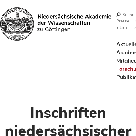
Suche
Presse
Intern
D
Suchen
Aktuell
Akadem
Mitglie
Forsch
Publika
Inschriften
niedersächsischer