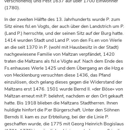
verschonend) und Pest 1637 auf über 1700 Einwohner
(1780).
In der zweiten Hälfte des 13.
Jahrhunderts
wurde P. zum
Sitz eines fsl.en Vogts, der auch über den Landstrich um P.
(Land P.) herrschte, und der seinen Sitz auf der Burg hatte.
1414 wurden Stadt und Land P. von den Fs.en von Werle
an die seit 1370 in P. (wohl mit Hausbesitz in der Stadt)
nachgewiesene Familie von Maltzan verpfändet, 1420
traten die Maltzans als fsl.e Vögte auf. Nach dem Ende des
Fs.enhauses Werle 1425 und dem Übergang an die Hzg.e
von Mecklenburg versuchten diese 1436, das Pfand
einzulösen, doch gelang dieses gegen die Widerstand der
Maltzans erst 1476. 1501 wurde Bernd II. »der Böse« von
Maltzan erneut mit P. belehnt, nachdem er den Ort gekauft
hatte. Bis 1918 blieben die Maltzans Stadtherren. Ihnen
huldigte hinfort die P.er Bürgerschaft. Unter den Söhnen
Bernds II. kam es zur Erbteilung, bei der die Linie P.
geschaffen wurde, die 1775 mit Georg Heinrich Bogislaus