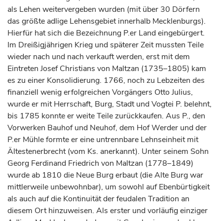
als Lehen weitervergeben wurden (mit über 30 Dörfern
das größte adlige Lehensgebiet innerhalb Mecklenburgs).
Hierfür hat sich die Bezeichnung P.er Land eingebürgert.
Im Dreißigjährigen Krieg und späterer Zeit mussten Teile
wieder nach und nach verkauft werden, erst mit dem
Eintreten Josef Christians von Maltzan (1735–1805) kam
es zu einer Konsolidierung. 1766, noch zu Lebzeiten des
finanziell wenig erfolgreichen Vorgängers Otto Julius,
wurde er mit Herrschaft, Burg, Stadt und Vogtei P. belehnt,
bis 1785 konnte er weite Teile zurückkaufen. Aus P., den
Vorwerken Bauhof und Neuhof, dem Hof Werder und der
P.er Mühle formte er eine untrennbare Lehnseinheit mit
Ältestenerbrecht (vom Ks. anerkannt). Unter seinem Sohn
Georg Ferdinand Friedrich von Maltzan (1778–1849)
wurde ab 1810 die Neue Burg erbaut (die Alte Burg war
mittlerweile unbewohnbar), um sowohl auf Ebenbürtigkeit
als auch auf die Kontinuität der feudalen Tradition an
diesem Ort hinzuweisen. Als erster und vorläufig einziger