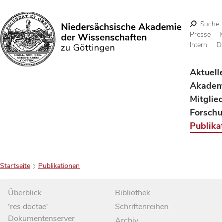
Suche
Presse
Intern
D
Suchen
Aktuell
Akadem
Mitglie
Forsch
Publika
Startseite
Publikationen
Überblick
Bibliothek
'res doctae'
Schriftenreihen
Dokumentenserver
Archiv