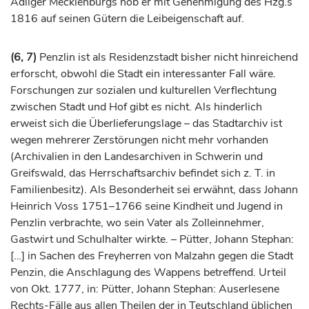
Adliger Mecklenburgs hob er mit Genehmigung des Hzg.s
1816 auf seinen Gütern die Leibeigenschaft auf.
(6, 7)
Penzlin ist als Residenzstadt bisher nicht hinreichend
erforscht, obwohl die Stadt ein interessanter Fall wäre.
Forschungen zur sozialen und kulturellen Verflechtung
zwischen Stadt und Hof gibt es nicht. Als hinderlich
erweist sich die Überlieferungslage – das Stadtarchiv ist
wegen mehrerer Zerstörungen nicht mehr vorhanden
(Archivalien in den Landesarchiven in Schwerin und
Greifswald, das Herrschaftsarchiv befindet sich z. T. in
Familienbesitz). Als Besonderheit sei erwähnt, dass Johann
Heinrich Voss 1751–1766 seine Kindheit und Jugend in
Penzlin verbrachte, wo sein Vater als Zolleinnehmer,
Gastwirt und Schulhalter wirkte. – Pütter, Johann Stephan:
[…] in Sachen des Freyherren von Malzahn gegen die Stadt
Penzin, die Anschlagung des Wappens betreffend. Urteil
von Okt. 1777, in: Pütter, Johann Stephan: Auserlesene
Rechts-Fälle aus allen Theilen der in Teutschland üblichen