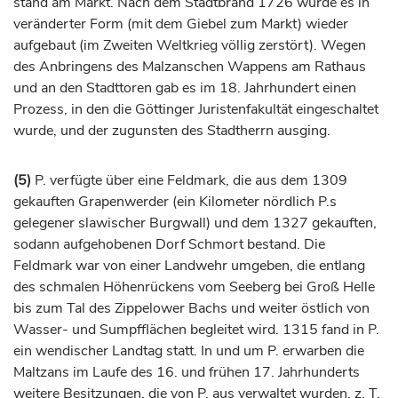
stand am Markt. Nach dem Stadtbrand 1726 wurde es in
veränderter Form (mit dem Giebel zum Markt) wieder
aufgebaut (im Zweiten Weltkrieg völlig zerstört). Wegen
des Anbringens des Malzanschen Wappens am Rathaus
und an den Stadttoren gab es im 18.
Jahrhundert
einen
Prozess, in den die Göttinger Juristenfakultät eingeschaltet
wurde, und der zugunsten des Stadtherrn ausging.
(5)
P. verfügte über eine Feldmark, die aus dem 1309
gekauften Grapenwerder (ein Kilometer nördlich P.s
gelegener slawischer Burgwall) und dem 1327 gekauften,
sodann aufgehobenen Dorf Schmort bestand. Die
Feldmark war von einer Landwehr umgeben, die entlang
des schmalen Höhenrückens vom Seeberg bei Groß Helle
bis zum Tal des Zippelower Bachs und weiter östlich von
Wasser- und Sumpfflächen begleitet wird. 1315 fand in P.
ein wendischer Landtag statt. In und um P. erwarben die
Maltzans im Laufe des 16. und frühen 17.
Jahrhunderts
weitere Besitzungen, die von P. aus verwaltet wurden, z. T.