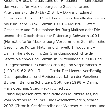
Klosters Broda und das Land der Rhedarier, in: Jahrbücher
des Vereins für Mecklenburgische Geschichte und
Alterthumskunde 3 (1872) S. 4. –
Danneil
, Eduard:
Chronik der Burg und Stadt Penzlin von den ältesten Zeiten
bis zum Jahre 1874, Penzlin 1873. –
Nolden
, Dieter:
Geschichte und Geheimnisse der Burg Maltzan oder Die
unendliche Geschichte einer Ritterburg, Schwerin 1991
(Heimathefte für Mecklenburg-Vorpommern. Schriftenreihe
Geschichte, Kultur, Natur und Umwelt, 1) [populär]. –
Deppe
, Hans-Joachim: Zur Gründungsgeschichte der
Städte Malchow und Penzlin, in: Mitteilungen zur Ur- und
Frühgeschichte für Ostmecklenburg und Vorpommern 39
(1992) S. 62–69. –
Riedl
, Gerda: Der Hexerei verdächtig.
Das Inquisitions- und Revisionsverfahren der Penzliner
Bürgerin Benigna Schultzen, Göttingen 1998. –
Deppe
,
Hans-Joachim,
Schoknecht
, Ulrich: Zur
Gründungsgeschichte der Städte des Müritzkreises, hg.
vom Warener Museums- und Geschichtsverein, Waren
2002 (Chronik. Schriftenreihe des Warener Museums- und