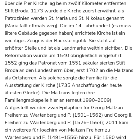
über die P.er Kirche lag beim zwölf Kilometer entfernten
Stift Broda. 1273 wurde die Kirche zuerst erwähnt, als
Patrozinien werden St. Maria und St. Nikolaus genannt
(Maria fällt oftmals weg). Die im 14.
Jahrhundert
(es muss
ältere Gebäude gegeben haben) errichtete Kirche ist ein
wichtiges Zeugnis der Backsteingotik. Sie steht auf
erhöhter Stelle und ist als Landmarke weithin sichtbar. Die
Reformation wurde um 1540 obrigkeitlich eingeführt.
1552 ging das Patronat vom 1551 säkularisierten Stift
Broda an den Landesherrn über, erst 1702 an die Maltzans
als Ortsherren. Als solche sorgte die Familie für die
Ausstattung der Kirche (1735 Anschaffung der heute
ältesten Glocke). Die Maltzans legten ihre
Familiengrabkapelle hier an (erneut 1990–2009).
Aufgestellt wurden zwei Epitaphien für Georg Maltzan
Freiherr zu Wartenberg und P. (1501–1562) und Georg II.
Freiherr zu Wartenberg und P. (1526–1569); 2011 kam
ein weiteres für Joachim von Maltzan Freiherr zu
Wartenberg und P. (1491–1556) hinzu. Für 1580 wird