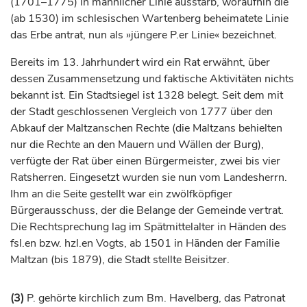
(1701–1775) in männlicher Linie ausstarb, woraufhin die
(ab 1530) im schlesischen Wartenberg beheimatete Linie
das Erbe antrat, nun als »jüngere P.er Linie« bezeichnet.
Bereits im 13.
Jahrhundert
wird ein Rat erwähnt, über
dessen Zusammensetzung und faktische Aktivitäten nichts
bekannt ist. Ein Stadtsiegel ist 1328 belegt. Seit dem mit
der Stadt geschlossenen Vergleich von 1777 über den
Abkauf der Maltzanschen Rechte (die Maltzans behielten
nur die Rechte an den Mauern und Wällen der Burg),
verfügte der Rat über einen Bürgermeister, zwei bis vier
Ratsherren. Eingesetzt wurden sie nun vom Landesherrn.
Ihm an die Seite gestellt war ein zwölfköpfiger
Bürgerausschuss, der die Belange der Gemeinde vertrat.
Die Rechtsprechung lag im Spätmittelalter in Händen des
fsl.en bzw. hzl.en Vogts, ab 1501 in Händen der Familie
Maltzan (bis 1879), die Stadt stellte Beisitzer.
(3)
P. gehörte kirchlich zum Bm. Havelberg, das Patronat