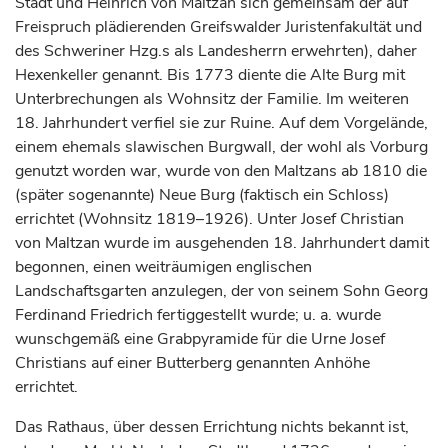
Stadt und Heinrich von Maltzan sich gemeinsam der auf
Freispruch plädierenden Greifswalder Juristenfakultät und
des Schweriner Hzg.s als Landesherrn erwehrten), daher
Hexenkeller genannt. Bis 1773 diente die Alte Burg mit
Unterbrechungen als Wohnsitz der Familie. Im weiteren
18.
Jahrhundert
verfiel sie zur Ruine. Auf dem Vorgelände,
einem ehemals slawischen Burgwall, der wohl als Vorburg
genutzt worden war, wurde von den Maltzans ab 1810 die
(später sogenannte) Neue Burg (faktisch ein Schloss)
errichtet (Wohnsitz 1819–1926). Unter Josef Christian
von Maltzan wurde im ausgehenden 18.
Jahrhundert
damit
begonnen, einen weiträumigen englischen
Landschaftsgarten anzulegen, der von seinem Sohn Georg
Ferdinand Friedrich fertiggestellt wurde; u. a. wurde
wunschgemäß eine Grabpyramide für die Urne Josef
Christians auf einer Butterberg genannten Anhöhe
errichtet.
Das Rathaus, über dessen Errichtung nichts bekannt ist,