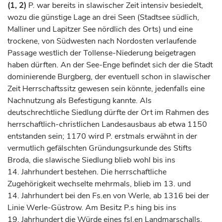
(1, 2)
P. war bereits in slawischer Zeit intensiv besiedelt,
wozu die günstige Lage an drei Seen (Stadtsee südlich,
Malliner und Lapitzer See nördlich des Orts) und eine
trockene, von Südwesten nach Nordosten verlaufende
Passage westlich der Tollense-Niederung beigetragen
haben dürften. An der See-Enge befindet sich der die Stadt
dominierende Burgberg, der eventuell schon in slawischer
Zeit Herrschaftssitz gewesen sein könnte, jedenfalls eine
Nachnutzung als Befestigung kannte. Als
deutschrechtliche Siedlung dürfte der Ort im Rahmen des
herrschaftlich-christlichen Landesausbaus ab etwa 1150
entstanden sein; 1170 wird P. erstmals erwähnt in der
vermutlich gefälschten Gründungsurkunde des Stifts
Broda, die slawische Siedlung blieb wohl bis ins
14.
Jahrhundert
bestehen. Die herrschaftliche
Zugehörigkeit wechselte mehrmals, blieb im 13. und
14.
Jahrhundert
bei den Fs.en von Werle, ab 1316 bei der
Linie Werle-Güstrow. Am Besitz P.s hing bis ins
19.
Jahrhundert
die Würde eines fsl.en Landmarschalls,