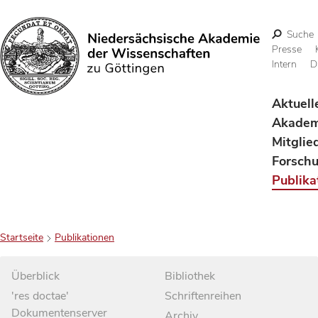
Suche
Presse
Intern
D
Suchen
Aktuell
Akadem
Mitglie
Forsch
Publika
Startseite
Publikationen
Überblick
Bibliothek
'res doctae'
Schriftenreihen
Dokumentenserver
Archiv