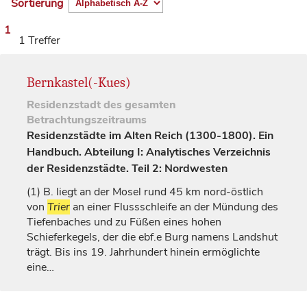
Sortierung
1
1 Treffer
Bernkastel(-Kues)
Residenzstadt
des gesamten
Betrachtungszeitraums
Residenzstädte im Alten Reich (1300-1800). Ein
Handbuch. Abteilung I: Analytisches Verzeichnis
der Residenzstädte. Teil 2: Nordwesten
(1)
B. liegt an der Mosel rund 45 km nord-östlich
von
Trier
an einer Flussschleife an der Mündung des
Tiefenbaches und zu Füßen eines hohen
Schieferkegels, der die ebf.e Burg namens
Landshut
trägt. Bis ins 19.
Jahrhundert
hinein ermöglichte
eine…