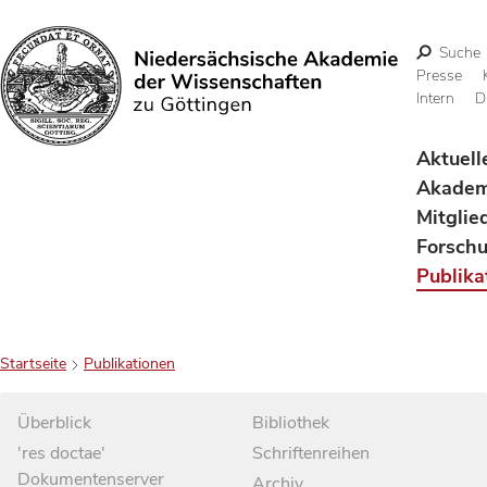
Suche
Presse
Intern
D
Suchen
Aktuell
Akadem
Mitglie
Forsch
Publika
Startseite
Publikationen
Überblick
Bibliothek
'res doctae'
Schriftenreihen
Dokumentenserver
Archiv