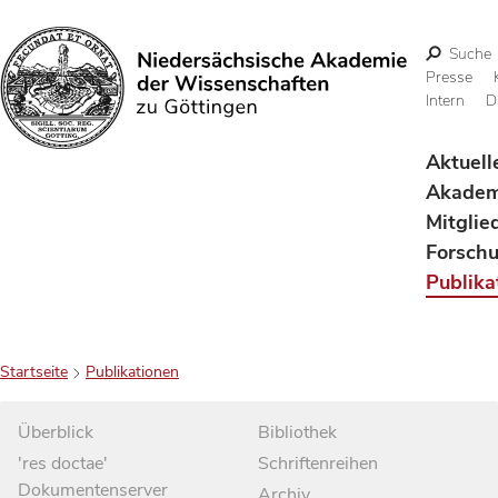
Suche
Presse
Intern
D
Suchen
Aktuell
Akadem
Mitglie
Forsch
Publika
Startseite
Publikationen
Überblick
Bibliothek
'res doctae'
Schriftenreihen
Dokumentenserver
Archiv