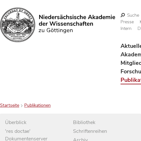
Suche
Presse
Intern
D
Suchen
Aktuell
Akadem
Mitglie
Forsch
Publika
Startseite
Publikationen
Überblick
Bibliothek
'res doctae'
Schriftenreihen
Dokumentenserver
Archiv