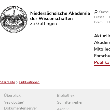
Suche
Presse
Intern
D
Suchen
Aktuell
Akadem
Mitglie
Forsch
Publika
Startseite
Publikationen
Überblick
Bibliothek
'res doctae'
Schriftenreihen
Dokumentenserver
Archiv