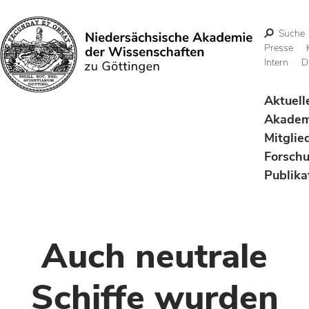
Suche
Presse
Intern
D
Suchen
Aktuell
Akadem
Mitglie
Forsch
Publika
Auch neutrale
Schiffe wurden