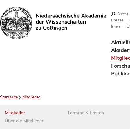
Suche
Presse
Intern
D
Suchen
Aktuell
Akadem
Mitglie
Forsch
Publika
Startseite
Mitglieder
Mitglieder
Termine & Fristen
Über die Mitglieder