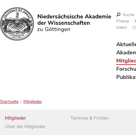
Suche
Presse
Intern
D
Suchen
Aktuell
Akadem
Mitglie
Forsch
Publika
Startseite
Mitglieder
Mitglieder
Termine & Fristen
Über die Mitglieder