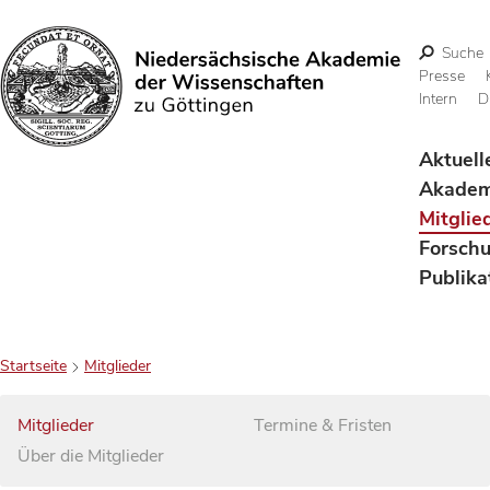
Suche
Presse
Intern
D
Suchen
Aktuell
Akadem
Mitglie
Forsch
Publika
Startseite
Mitglieder
Mitglieder
Termine & Fristen
Über die Mitglieder